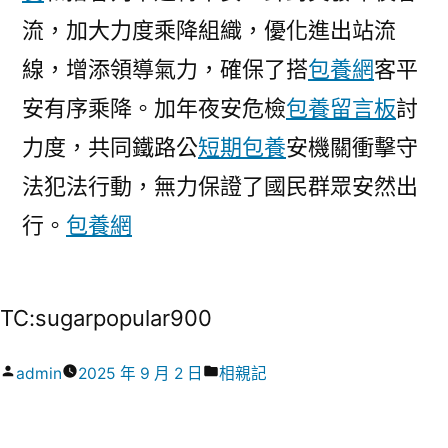
流，加大力度乘降組織，優化進出站流
線，增添領導氣力，確保了搭
包養網
客平
安有序乘降。加年夜安危檢
包養留言板
討
力度，共同鐵路公
短期包養
安機關衝擊守
法犯法行動，無力保證了國民群眾安然出
行。
包養網
TC:sugarpopular900
作
分
admin
2025 年 9 月 2 日
相親記
者:
類: