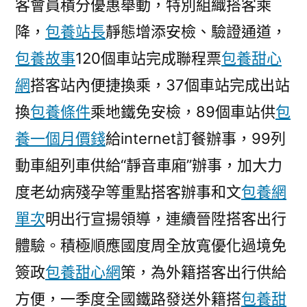
客會員積分優惠舉動，特別組織搭客乘
降，
包養站長
靜態增添安檢、驗證通道，
包養故事
120個車站完成聯程票
包養甜心
網
搭客站內便捷換乘，37個車站完成出站
換
包養條件
乘地鐵免安檢，89個車站供
包
養一個月價錢
給internet訂餐辦事，99列
動車組列車供給“靜音車廂”辦事，加大力
度老幼病殘孕等重點搭客辦事和文
包養網
單次
明出行宣揚領導，連續晉陞搭客出行
體驗。積極順應國度周全放寬優化過境免
簽政
包養甜心網
策，為外籍搭客出行供給
方便，一季度全國鐵路發送外籍搭
包養甜