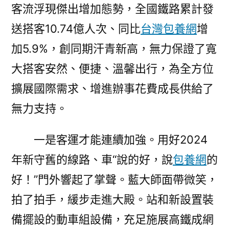
客流浮現傑出增加態勢，全國鐵路累計發
送搭客10.74億人次、同比
台灣包養網
增
加5.9%，創同期汗青新高，無力保證了寬
大搭客安然、便捷、溫馨出行，為全方位
擴展國際需求、增進辦事花費成長供給了
無力支持。
一是客運才能連續加強。用好2024
年新守舊的線路、車“說的好，說
包養網
的
好！”門外響起了掌聲。藍大師面帶微笑，
拍了拍手，緩步走進大殿。站和新設置裝
備擺設的動車組設備，充足施展高鐵成網