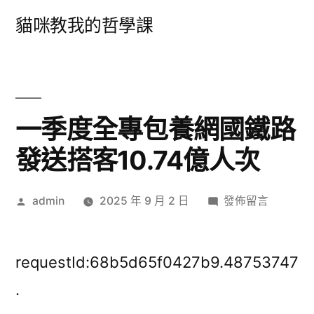
跳
貓咪教我的哲學課
至
主
要
內
一季度全專包養網國鐵路
容
發送搭客10.74億人次
作
在
admin
2025 年 9 月 2 日
發佈留言
者:
〈一
季
度
requestId:68b5d65f0427b9.48753747
全
.
專