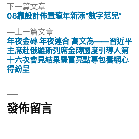
下
下一篇文章
一
08靠設計佈置龍年新添“數字范兒”
文
篇
下
上一篇文章
章
文
一
年夜金磚 年夜連合 高文為——習近平
章:
導
篇
主席赴俄羅斯列席金磚國度引導人第
文
十六次會見結果豐富亮點專包養網心
覽
章:
得紛呈
發佈留言