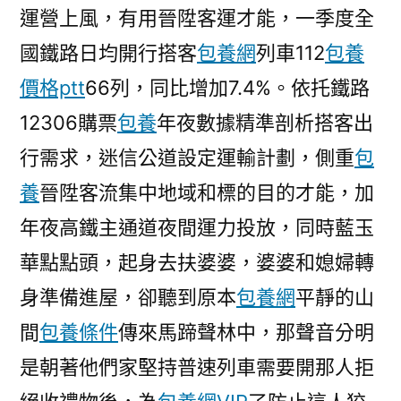
運營上風，有用晉陞客運才能，一季度全
國鐵路日均開行搭客
包養網
列車112
包養
價格ptt
66列，同比增加7.4%。依托鐵路
12306購票
包養
年夜數據精準剖析搭客出
行需求，迷信公道設定運輸計劃，側重
包
養
晉陞客流集中地域和標的目的才能，加
年夜高鐵主通道夜間運力投放，同時藍玉
華點點頭，起身去扶婆婆，婆婆和媳婦轉
身準備進屋，卻聽到原本
包養網
平靜的山
間
包養條件
傳來馬蹄聲林中，那聲音分明
是朝著他們家堅持普速列車需要開那人拒