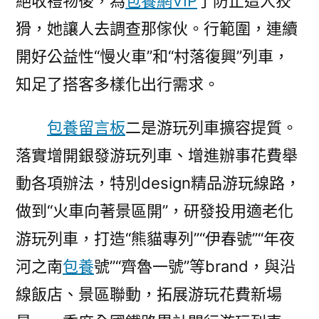
絕收禮物後，為
包養網VIP
了防止這人狡
猾，她讓人去調查那傢伙。行範圍，連續
開好公益性“慢火車”和“村落復興”列車，
知足了搭客多樣化出行需求。
包養留言板
二是游玩列車擴容提質。
落實增開銀發游玩列車、增進辦事花費舉
動各項辦法，特別design精品游玩線路，
做到“火車向著景區開”，研發投用適老化
游玩列車，打造“熊貓專列”“伊春號”“年夜
河之南
包養
號”“齊魯一號”等brand，與沿
線飯店、景區聯動，拓展游玩花費新場