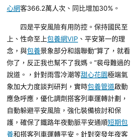
心網
客366.2萬人次、同比增加30%。
四是平安風險有用防控。保持國民至
上、性命至上
包養網VIP
、平安第一的理
念，與
包養
景象部分和諧聯動“算了，就看
你了，反正我也幫不了我媽。”裴母難過的
說道。，針對雨雪冷潮等
甜心花園
極端氣
象加大力度談判研判，實時
包養管道
啟動
應急呼應，優化調劑搭客列車運轉計劃，
自動躲避平安風險，強化裝備檢討和保
護，確保了鐵路年夜動脈平安通順
短期包
養
和搭客列車運轉平安。針對突發年夜客