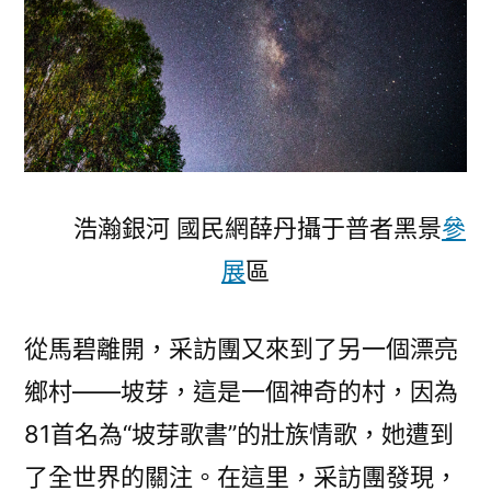
浩瀚銀河 國民網薛丹攝于普者黑景
參
展
區
從馬碧離開，采訪團又來到了另一個漂亮
鄉村——坡芽，這是一個神奇的村，因為
81首名為“坡芽歌書”的壯族情歌，她遭到
了全世界的關注。在這里，采訪團發現，