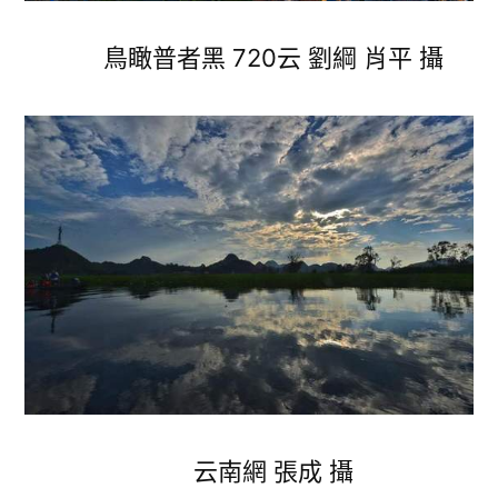
鳥瞰普者黑 720云 劉綱 肖平 攝
云南網 張成 攝