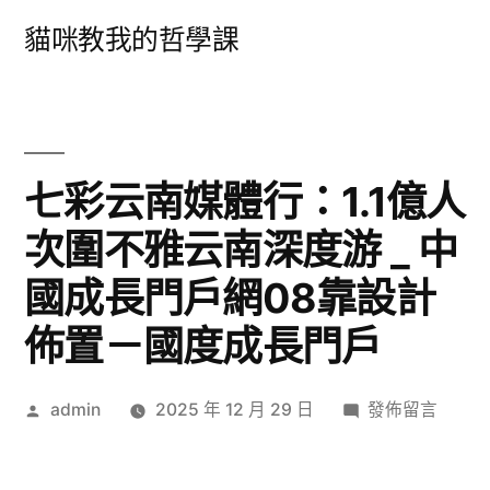
跳
貓咪教我的哲學課
至
主
要
內
七彩云南媒體行：1.1億人
容
次圍不雅云南深度游 _ 中
國成長門戶網08靠設計
佈置－國度成長門戶
作
在
admin
2025 年 12 月 29 日
發佈留言
者:
〈七
彩