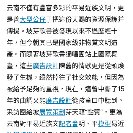
云南不僅有豐富多彩的平易近族文明，更
是善
大型公仔
于把這份天賜的資源保護并
傳揚。坡芽歌書被發現以來不過歷經十
年，但今朝其已是國家級非物質文明遺
產。而隨著坡芽歌書獨唱團站上國際舞
臺，這些
廣告設計
陳舊的情歌更是從頭煥
發了生機，縱然掉往了社交效能，但因為
被給予足夠的重視，現在，這曾中斷了15
年的曲調又能
廣告設計
從孩童口中聽到。
采訪團給坡
展覽策劃
芽天籟“點贊”，更為
云南對平易近族文
記者會
明、平
模型
易近