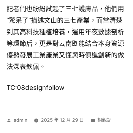
記者們也紛紛試起了三七護膚品，他們用
“驚呆了”描述文山的三七產業，而當清楚
到其高科技種植培養，運用年夜數據剖析
等環節后，更是對云南既能結合本身資源
優勢發展工業產業又懂與時俱進創新的做
法深表欽佩。
TC:08designfollow
作
分
admin
2025 年 12 月 29 日
相親記
者:
類: