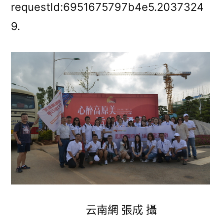
云
requestId:6951675797b4e5.2037324
南
9.
媒
體
行：
1.1
億
人
次
圍
不
雅
云
南
深
云南網 張成 攝
度