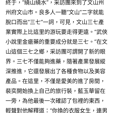
終于，“繞山繞水”，采訪團來到了文山州
州府文山市。良多人一聽“文山”二字就能
脫口而出“三七”一詞，可見，文山三七產
業實際上比這里的游玩要走得更遠。“武俠
小說里金瘡藥的重要成分就是三七。”在文
山這個三七之鄉，采訪團可謂開了新的眼
界。三七不僅能夠進藥，隨著產業發展縱
深推進，它還發展出了各種食物以及美容
產品。在這里，不僅是愛美的進了房間，
裴奕開始換上自己的旅行裝，藍玉華留在
一旁，為他最後一次確認了包裡的東西，
輕聲對他解釋道：“你換的衣服女生，連男