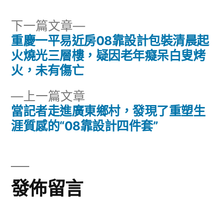
下
下一篇文章
一
重慶一平易近房08靠設計包裝清晨起
文
篇
火燒光三層樓，疑因老年癡呆白叟烤
章
文
火，未有傷亡
章:
導
下
上一篇文章
一
當記者走進廣東鄉村，發現了重塑生
覽
篇
涯質感的“08靠設計四件套”
文
章:
發佈留言