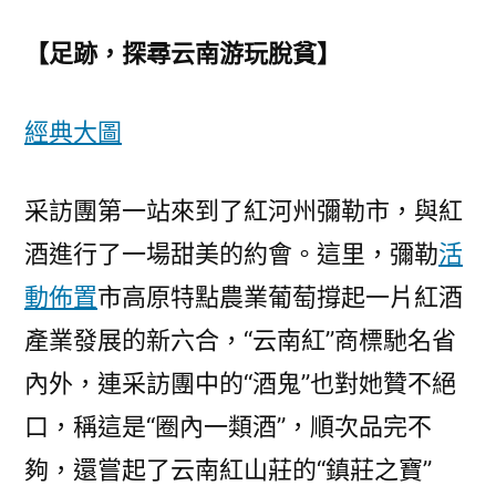
游
_
【足跡，探尋云南游玩脫貧】
中
國
經典大圖
成
長
門
采訪團第一站來到了紅河州彌勒市，與紅
戶
酒進行了一場甜美的約會。這里，彌勒
活
網
08
動佈置
市高原特點農業葡萄撐起一片紅酒
靠
產業發展的新六合，“云南紅”商標馳名省
設
內外，連采訪團中的“酒鬼”也對她贊不絕
計
佈
口，稱這是“圈內一類酒”，順次品完不
置
夠，還嘗起了云南紅山莊的“鎮莊之寶”
－