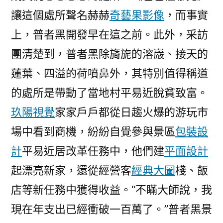
讓這個處所聲名赫赫
奇藝果影像
，而事實
上，普者黑開發早在這之前。此外，采訪
團清楚到，普者黑除旖旎的溶巖、接天的
蓮葉、四溢的荷噴鼻外，其特別值得稱道
的處所是帶動了當地村平易近脫貧致富。
玖陽視覺
家家戶戶都從日趨火爆的游玩市
場中看到商機，紛紛自覺參與景區
包裝設
計
平易近居改革任務中，他們建
平面設計
起漂亮新家，還從經營客
經典大圖
棧、飯
店等新任務中獲得收益。“不瞞大師說，我
現在年支出已經衝破一百萬了。”普者黑景