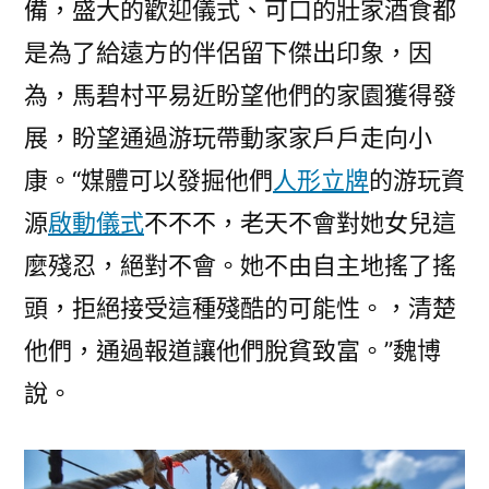
備，盛大的歡迎儀式、可口的壯家酒食都
是為了給遠方的伴侶留下傑出印象，因
為，馬碧村平易近盼望他們的家園獲得發
展，盼望通過游玩帶動家家戶戶走向小
康。“媒體可以發掘他們
人形立牌
的游玩資
源
啟動儀式
不不不，老天不會對她女兒這
麼殘忍，絕對不會。她不由自主地搖了搖
頭，拒絕接受這種殘酷的可能性。，清楚
他們，通過報道讓他們脫貧致富。”魏博
說。