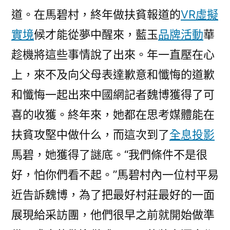
道。在馬碧村，終年做扶貧報道的
VR虛擬
實境
候才能從夢中醒來，藍玉
品牌活動
華
趁機將這些事情說了出來。年一直壓在心
上，來不及向父母表達歉意和懺悔的道歉
和懺悔一起出來中國網記者魏博獲得了可
喜的收獲。終年來，她都在思考媒體能在
扶貧攻堅中做什么，而這次到了
全息投影
馬碧，她獲得了謎底。“我們條件不是很
好，怕你們看不起。”馬碧村內一位村平易
近告訴魏博，為了把最好村莊最好的一面
展現給采訪團，他們很早之前就開始做準