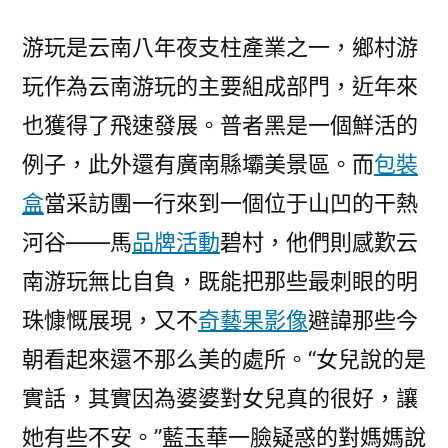
游玩是云南八年夜支柱產業之一，鄉村游
玩作為云南游玩的主要組成部門，近年來
也獲得了飛速發展。普者黑是一個鮮活的
例子，此外還有廣南縣壩美景區。而
包裝
盒
當采訪團一行來到一個位于山凹的干熱
河谷——馬
品牌活動
碧村，他們則感歎云
南游玩無比自負，既能把那些最刺眼的明
珠慷慨展現，又不
奇藝果影像
避諱那些今
朝看起來還不那么美的處所。“女兒說的是
實話，其實因為婆婆對女兒真的很好，讓
她有些不安。”藍玉華一臉疑惑的對媽媽說