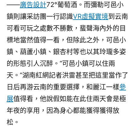
國
——
廣告設計
72°葡萄酒。而彌勒可邑小
度
鎮則讓采訪團一行認識
VR虛擬實境
到云南
成
可看可玩之處數不勝數，蜚聲海內外的目
長
門
標地當然值得一看，但除此之外，可邑小
戶〉
鎮、葫蘆小鎮、銀杏村等也以其玲瓏多姿
的形態引人沉醉。“可邑小鎮可以住兩
天。”湖南紅網記者洪雷甚至把這里當作了
日后再游云南的重要選擇，和麗江一樣
參
展
值得看，他說假如能在此住兩天會是極
年夜的享用，因為身心都能獲得獲得放
松。