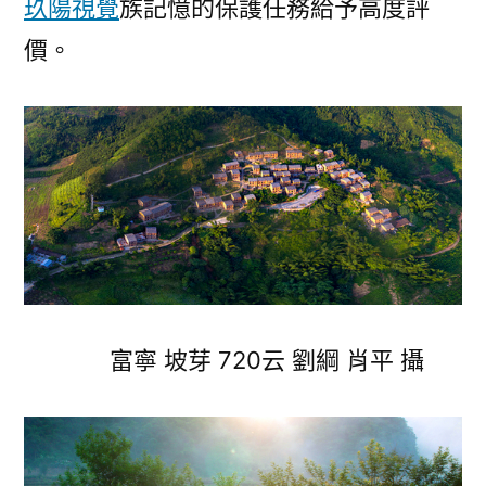
玖陽視覺
族記憶的保護任務給予高度評
價。
富寧 坡芽 720云 劉綱 肖平 攝