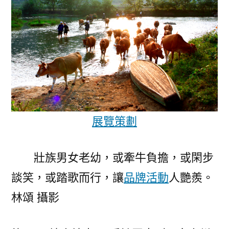
展覽策劃
壯族男女老幼，或牽牛負擔，或閑步
談笑，或踏歌而行，讓
品牌活動
人艷羨。
林頌 攝影