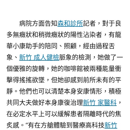
病院方面告知
森和診所
記者，對于良
多無癥狀和稍微癥狀的陽性沾染者，有龍
華小康助手的陪同、照顧，經由過程舌
象、
新竹 成人健檢
脈象的檢測，她做了一
個優雅的旋轉，她的咖啡館被兩種能量衝
擊得搖搖欲墜，但她卻感到前所未有的平
靜。他們也可以清楚本身安康情形，積極
共同大夫做好本身康復治理
新竹 家醫科
，
在必定水平上可以緩解患者隔離時代的焦
炙感。“有在方艙體驗到醫療高科技
新竹