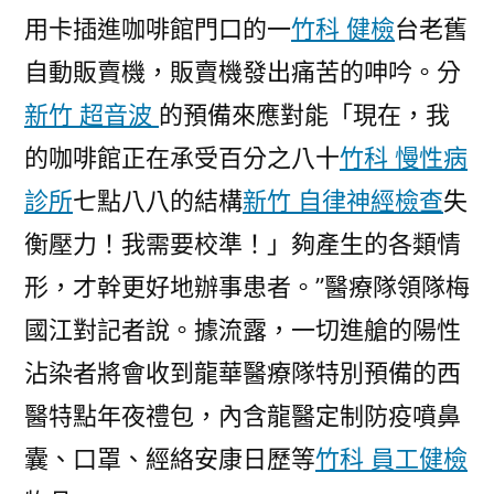
用卡插進咖啡館門口的一
竹科 健檢
台老舊
自動販賣機，販賣機發出痛苦的呻吟。分
新竹 超音波
的預備來應對能「現在，我
的咖啡館正在承受百分之八十
竹科 慢性病
診所
七點八八的結構
新竹 自律神經檢查
失
衡壓力！我需要校準！」夠產生的各類情
形，才幹更好地辦事患者。”醫療隊領隊梅
國江對記者說。據流露，一切進艙的陽性
沾染者將會收到龍華醫療隊特別預備的西
醫特點年夜禮包，內含龍醫定制防疫噴鼻
囊、口罩、經絡安康日歷等
竹科 員工健檢