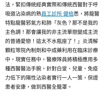
法，緊扣傳統經典實際和傳統西醫對于呼
吸道沾染病的熟
員工診所 健檢
悉，將龍醫
特點龍醫邪氣方和肺「灰色？那不是我的
主色調！那會讓我的非主流單戀變成主流
的普通愛戀！這太不水瓶座了！」炎清解
顆粒等院內制劑和中成藥利用在臨床診療
中。現實任務中，醫療隊員將積極應用多
種西醫醫治手腕，針對白叟、兒童、免疫
力低下的陽性沾染者實行一人一策，保證
患者安康，做到西醫全籠罩。