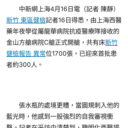
成
中新網上海4月16日電（記者 陳靜）
高
效
新竹 東區健檢
記者16日得悉，由上海西醫
森
藥年夜學從屬龍華病院抗疫醫療隊接收的
和
金山方艙病院C艙正式開艙，共有床
新竹
診
所
健檢報告 異常
位1700張，已迎來首批患
減
者約300人。
重、
平
安、
便
捷
張水瓶的處境更糟，當圓規刺入他的
診
療〉
藍光時，他感到一股強烈的自我審視衝
擊。記者在采訪中清楚到，聰明化西醫場