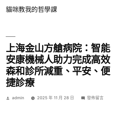
跳
貓咪教我的哲學課
至
主
要
內
上海金山方艙病院：智能
容
安康機械人助力完成高效
森和診所減重、平安、便
捷診療
作
在
admin
2025 年 11 月 28 日
發佈留言
者:
〈上
海