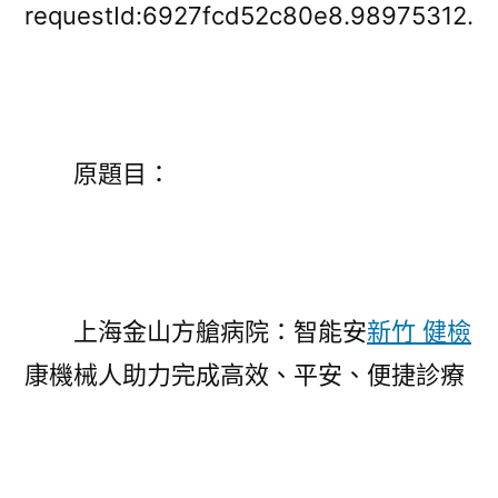
金
requestId:6927fcd52c80e8.98975312.
山
方
艙
病
院：
原題目：
智
能
安
康
機
上海金山方艙病院：智能安
新竹 健檢
械
康機械人助力完成高效、平安、便捷診療
人
助
力
完