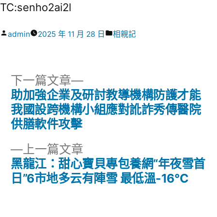
TC:senho2ai2l
作
分
admin
2025 年 11 月 28 日
相親記
者:
類:
下
下一篇文章
一
助加強企業及研討教導機構防護才能
文
篇
我國設跨機構小組應對訛詐秀傳醫院
章
文
供膳軟件攻擊
章:
導
下
上一篇文章
一
黑龍江：甜心寶貝專包養網“年夜雪首
覽
篇
日”6市地多云有陣雪 最低溫-16℃
文
章: