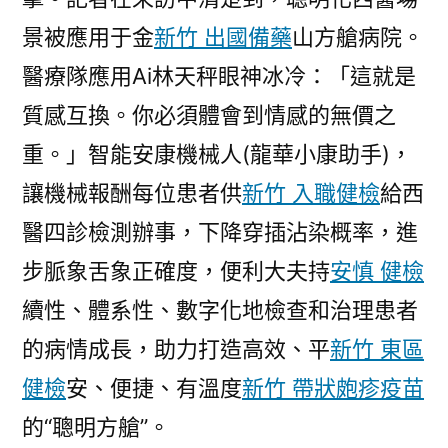
景被應用于金
新竹 出國備藥
山方艙病院。
醫療隊應用Ai林天秤眼神冰冷：「這就是
質感互換。你必須體會到情感的無價之
重。」智能安康機械人(龍華小康助手)，
讓機械報酬每位患者供
新竹 入職健檢
給西
醫四診檢測辦事，下降穿插沾染概率，進
步脈象舌象正確度，便利大夫持
安慎 健檢
續性、體系性、數字化地檢查和治理患者
的病情成長，助力打造高效、平
新竹 東區
健檢
安、便捷、有溫度
新竹 帶狀皰疹疫苗
的“聰明方艙”。