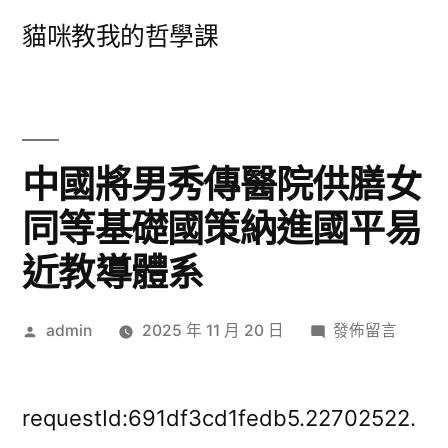
跳
貓咪教我的哲學課
至
主
要
內
中國將男秀傳醫院供膳女
容
同等基礎國策納進國平易
近教導體系
作
在
admin
2025 年 11 月 20 日
發佈留言
者:
〈中
國
將
requestId:691df3cd1fedb5.22702522.
男