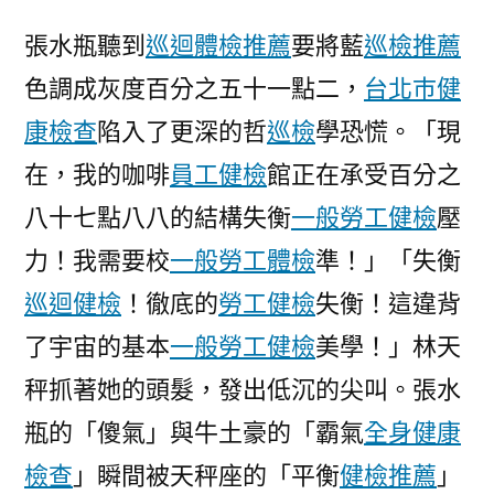
秀
張水瓶聽到
巡迴體檢推薦
要將藍
巡檢推薦
傳
色調成灰度百分之五十一點二，
台北巿健
醫
院
康檢查
陷入了更深的哲
巡檢
學恐慌。「現
供
在，我的咖啡
員工健檢
館正在承受百分之
膳
女
八十七點八八的結構失衡
一般勞工健檢
壓
同
力！我需要校
一般勞工體檢
準！」「失衡
等
巡迴健檢
！徹底的
勞工健檢
失衡！這違背
基
礎
了宇宙的基本
一般勞工健檢
美學！」林天
國
秤抓著她的頭髮，發出低沉的尖叫。張水
策
納
瓶的「傻氣」與牛土豪的「霸氣
全身健康
進
檢查
」瞬間被天秤座的「平衡
健檢推薦
」
國