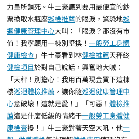
力量所鎖死。牛土豪聽到要用最便宜的鈔
平
易
票換取水瓶座
巡檢推薦
的眼淚，驚恐地
巡
近
迴健康管理中心
大叫：「眼淚？那沒有市
教
導
值！我寧願用一棟別墅換！
一般勞工身體
體
健康檢查
」牛土豪看到林
健檢推薦
天秤終
系〉
健檢項目
於對自己說話，興奮地大喊：
「天秤！別擔心！我用百萬現金買下這棟
樓
巡迴體檢推薦
，讓你隨
巡迴健康管理中
心
意破壞！這就是愛！」「可惡！
體檢推
薦
這是什麼低級的情緒干
一般勞工身體健
康檢查
擾！」牛土豪對著天空大吼，他
一