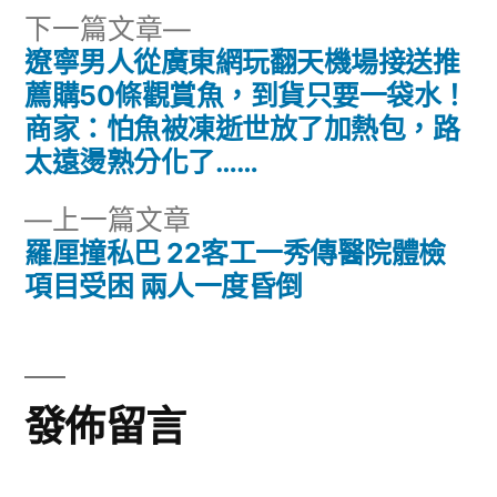
下
下一篇文章
一
遼寧男人從廣東網玩翻天機場接送推
文
篇
薦購50條觀賞魚，到貨只要一袋水！
章
文
商家：怕魚被凍逝世放了加熱包，路
章:
太遠燙熟分化了……
導
下
上一篇文章
覽
一
羅厘撞私巴 22客工一秀傳醫院體檢
篇
項目受困 兩人一度昏倒
文
章:
發佈留言