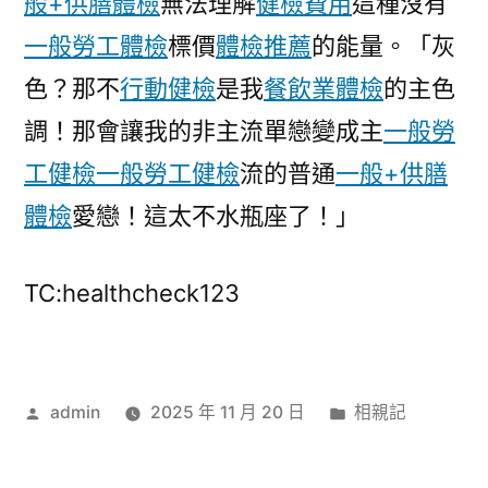
般+供膳體檢
無法理解
健檢費用
這種沒有
一般勞工體檢
標價
體檢推薦
的能量。「灰
色？那不
行動健檢
是我
餐飲業體檢
的主色
調！那會讓我的非主流單戀變成主
一般勞
工健檢
一般勞工健檢
流的普通
一般+供膳
體檢
愛戀！這太不水瓶座了！」
TC:healthcheck123
作
分
admin
2025 年 11 月 20 日
相親記
者:
類: