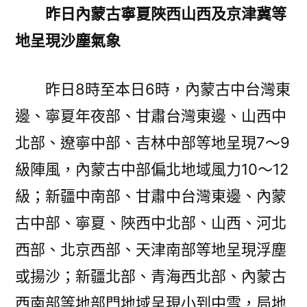
心
昨日內蒙古寧夏陜西山西及京津冀等
專
地呈現沙塵氣象
包
養
網
昨日8時至本日6時，內蒙古中台灣東
#32;
邊、寧夏年夜部、甘肅台灣東邊、山西中
南
北部、遼寧中部、吉林中部等地呈現7～9
邊
地
級陣風，內蒙古中部偏北地域風力10～12
域
級；新疆中南部、甘肅中台灣東邊、內蒙
連
續
古中部、寧夏、陜西中北部、山西、河北
陰
西部、北京西部、天津南部等地呈現浮塵
雨
或揚沙；新疆北部、青海西北部、內蒙古
氣
象〉
西南部等地部門地域呈現小到中雪，局地