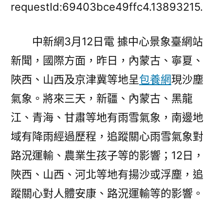
景
requestId:69403bce49ffc4.13893215.
象
臺：
中新網3月12日電 據中心景象臺網站
內
新聞，國際方面，昨日，內蒙古、寧夏、
蒙
古
陜西、山西及京津冀等地呈
包養網
現沙塵
台
氣象。將來三天，新疆、內蒙古、黑龍
灣
東
江、青海、甘肅等地有雨雪氣象，南邊地
邊
域有降雨經過歷程，追蹤關心雨雪氣象對
有
路況運輸、農業生孩子等的影響；12日，
年
夜
陜西、山西、河北等地有揚沙或浮塵，追
風
蹤關心對人體安康、路況運輸等的影響。
&
甜