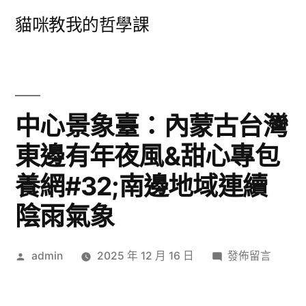
跳
貓咪教我的哲學課
至
主
要
內
中心景象臺：內蒙古台灣
容
東邊有年夜風&甜心專包
養網#32;南邊地域連續
陰雨氣象
作
在
admin
2025 年 12 月 16 日
發佈留言
者:
〈中
心