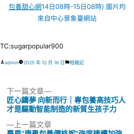
包養甜心網
14日08時-15日08時) 圖片均
來自中心景象臺網站
TC:sugarpopular900
作
分
admin
2025 年 12 月 16 日
相親記
者:
類:
下
下一篇文章
一
匠心鑄夢 向新而行｜專包養高技巧人
文
篇
才是驅動智能制造的新質生孩子力
章
文
下
上一篇文章
章:
導
一
臺風“康專包養價格妮”強度連續加強