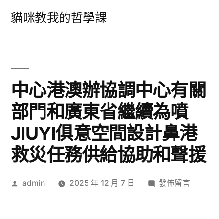
跳
貓咪教我的哲學課
至
主
要
內
中心港澳辦協調中心有關
容
部門和廣東省繼續為噴
JIUYI俱意空間設計鼻港
救災任務供給協助和聲援
作
在
admin
2025 年 12 月 7 日
發佈留言
者:
〈中
心