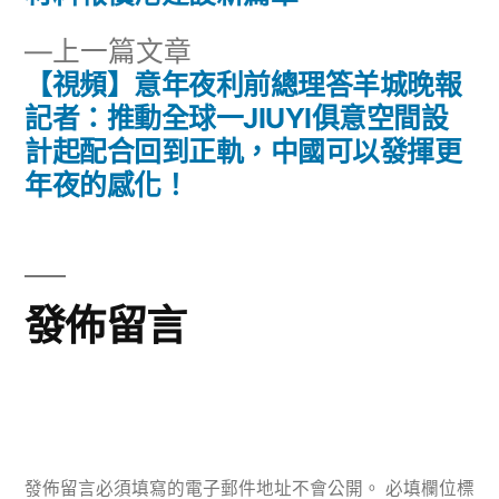
章
文
下
上一篇文章
章:
導
一
【視頻】意年夜利前總理答羊城晚報
篇
記者：推動全球一JIUYI俱意空間設
覽
文
計起配合回到正軌，中國可以發揮更
章:
年夜的感化！
發佈留言
發佈留言必須填寫的電子郵件地址不會公開。
必填欄位標