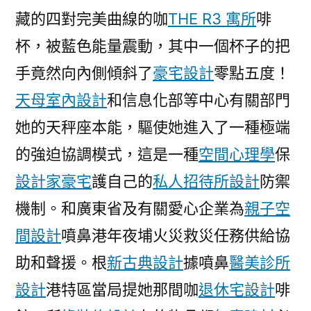
續
藏的四對完美曲線的咖
THE R3 寓所
啡
為
杯，被藍色能量震動，其中一個杯子的把
噴
JIUYI
手竟然向內側傾斜了
豪宅設計
零點五度！
俱
天母室內設計
和信息化部等中心有關部門
意
空
她的天秤座本能，驅使她進入了一種極端
間
的強迫協調模式，這是一種
空間心理學
保
設
設計家豪宅
護自己的
私人招待所設計
防禦
計
鼻
機制。和廣東省及有關愛心企業為
親子空
港
間設計
噴鼻港年夜埔火災救災任務供給協
救
災
助和聲援。根
新古典設計
據噴鼻
醫美診所
任
設計
港特區當局提她那間咖
退休宅設計
啡
務