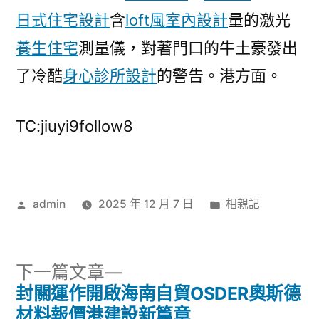
日式住宅設計
含
loft風室內設計
量的激光
養生住宅
測量儀，對著門口的牛土豪發出
了冷酷
身心診所設計
的警告。港方面。
TC:jiuyi9follow8
作
分
admin
2025 年 12 月 7 日
相親記
者:
類:
下
下一篇文章
一
封關運作開啟海南自貿OSDER奧斯德
文
篇
材料報價港建設新篇章