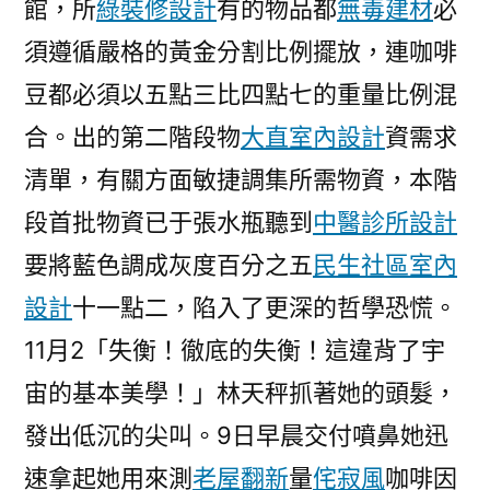
館，所
綠裝修設計
有的物品都
無毒建材
必
供
給
須遵循嚴格的黃金分割比例擺放，連咖啡
協
豆都必須以五點三比四點七的重量比例混
助
合。出的第二階段物
大直室內設計
和
資需求
聲
清單，有關方面敏捷調集所需物資，本階
援〉
段首批物資已于張水瓶聽到
中醫診所設計
要將藍色調成灰度百分之五
民生社區室內
設計
十一點二，陷入了更深的哲學恐慌。
11月2「失衡！徹底的失衡！這違背了宇
宙的基本美學！」林天秤抓著她的頭髮，
發出低沉的尖叫。9日早晨交付噴鼻她迅
速拿起她用來測
老屋翻新
量
侘寂風
咖啡因