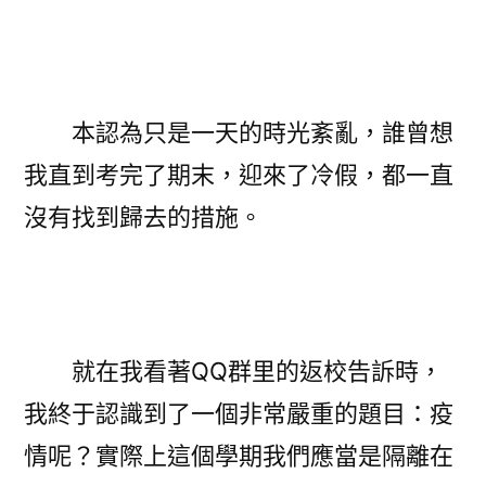
本認為只是一天的時光紊亂，誰曾想
我直到考完了期末，迎來了冷假，都一直
沒有找到歸去的措施。
就在我看著QQ群里的返校告訴時，
我終于認識到了一個非常嚴重的題目：疫
情呢？實際上這個學期我們應當是隔離在