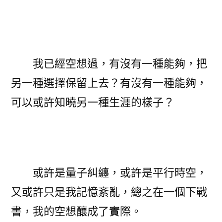
我已經空想過，有沒有一種能夠，把
另一種選擇保留上去？有沒有一種能夠，
可以或許知曉另一種生涯的樣子？
或許是量子糾纏，或許是平行時空，
又或許只是我記憶紊亂，總之在一個下戰
書，我的空想釀成了實際。