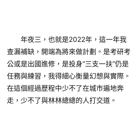
年夜三，也就是2022年，這一年我
查漏補缺，開端為將來做計劃。是考研考
公或是出國進修，是投身“三支一扶”仍是
任務與練習，我得細心衡量幻想與實際。
在這個經過歷程中少不了在城市遍地奔
走，少不了與林林總總的人打交道。