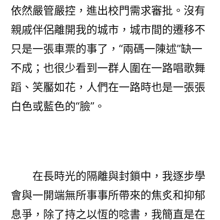
依然嚴管嚴控，進出校門需求審批。沒有
親戚伴侶離開我的城市，城市間的遷移不
只是一張車票的事了，“兩碼一陳述”缺一
不成；也很少看到一群人圍在一路唱歌舞
蹈、笑靨如花，人們在一路時也是一張張
白色或藍色的“臉”。
在長時光的隔離與封鎖中，我逐步學
會與一開端無所事事所帶來的焦炙和抑郁
息爭，除了持之以恆的唸書，我簡直是在