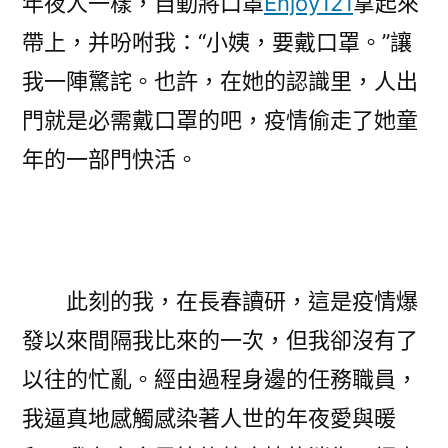
年夜人一樣，自動將口罩
Enjoy121
拿起來
帶上，并吩咐我：“小姨，要戴口罩。”讓
我一陣驚詫。也許，在她的認識里，人出
門就是必需戴口罩的吧，疫情偷走了她童
年的一部門快活。
此刻的我，在長春讀研，這是疫情爆
發以來間隔我比來的一次，但我卻沒有了
以往的忙亂。經由過程身邊的任務職員，
我逼真地感觸感染著人世的年夜愛與暖