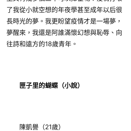
了我從小就空想的年夜學甚至成年以后很
長時光的夢。我更盼望疫情才是一場夢，
夢醒來，我還是阿誰滿懷幻想與恥辱、向
往詩和遠方的18歲青年。
匣子里的蝴蝶（小說）
陳凱譽（21歲）