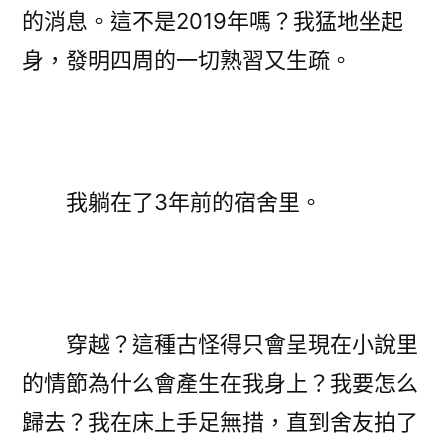
的消息。這不是2019年嗎？我猛地坐起
身，發明四周的一切熟習又生疏。
我躺在了3年前的宿舍里。
穿越？這種古怪得只會呈現在小說里
的情節為什么會產生在我身上？我要怎么
歸去？我在床上手足無措，直到舍友拍了