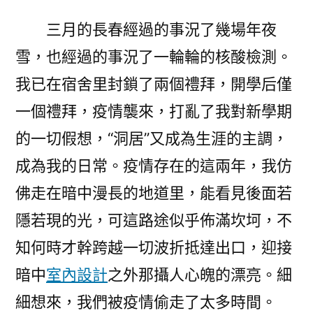
三月的長春經過的事況了幾場年夜
雪，也經過的事況了一輪輪的核酸檢測。
我已在宿舍里封鎖了兩個禮拜，開學后僅
一個禮拜，疫情襲來，打亂了我對新學期
的一切假想，“洞居”又成為生涯的主調，
成為我的日常。疫情存在的這兩年，我仿
佛走在暗中漫長的地道里，能看見後面若
隱若現的光，可這路途似乎佈滿坎坷，不
知何時才幹跨越一切波折抵達出口，迎接
暗中
室內設計
之外那攝人心魄的漂亮。細
細想來，我們被疫情偷走了太多時間。