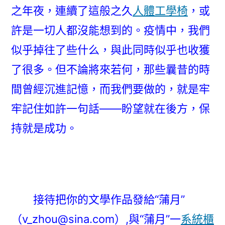
之年夜，連續了這般之久
人體工學椅
，或
許是一切人都沒能想到的。疫情中，我們
似乎掉往了些什么，與此同時似乎也收獲
了很多。但不論將來若何，那些曩昔的時
間曾經沉進記憶，而我們要做的，就是牢
牢記住如許一句話——盼望就在後方，保
持就是成功。
接待把你的文學作品發給“蒲月”
（v_zhou@sina.com）,與“蒲月”一
系統櫃