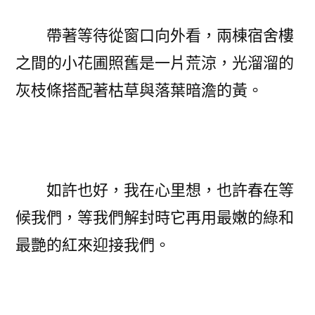
帶著等待從窗口向外看，兩棟宿舍樓
之間的小花圃照舊是一片荒涼，光溜溜的
灰枝條搭配著枯草與落葉暗澹的黃。
如許也好，我在心里想，也許春在等
候我們，等我們解封時它再用最嫩的綠和
最艷的紅來迎接我們。