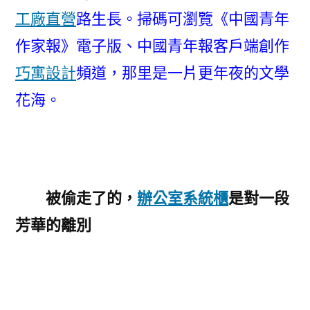
工廠直營
路生長。掃碼可瀏覽《中國青年
作家報》電子版、中國青年報客戶端創作
巧寓設計
頻道，那里是一片更年夜的文學
花海。
被偷走了的，
辦公室系統櫃
是對一段
芳華的離別