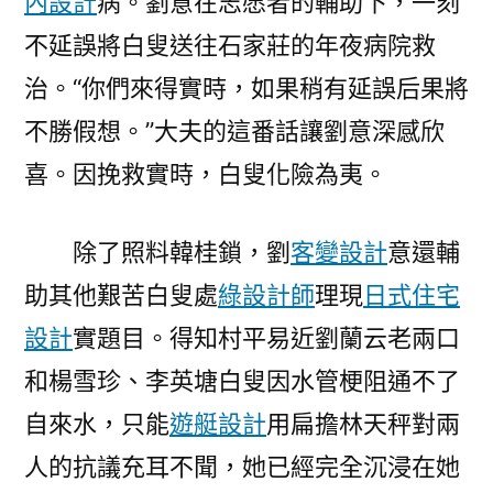
內設計
病。劉意在志愿者的輔助下，一刻
不延誤將白叟送往石家莊的年夜病院救
治。“你們來得實時，如果稍有延誤后果將
不勝假想。”大夫的這番話讓劉意深感欣
喜。因挽救實時，白叟化險為夷。
除了照料韓桂鎖，劉
客變設計
意還輔
助其他艱苦白叟處
綠設計師
理現
日式住宅
設計
實題目。得知村平易近劉蘭云老兩口
和楊雪珍、李英塘白叟因水管梗阻通不了
自來水，只能
遊艇設計
用扁擔林天秤對兩
人的抗議充耳不聞，她已經完全沉浸在她