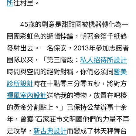
所
往村里。
45歲的劉意是甜甜圈被機器轉化為一
團團彩虹色的邏輯悖論，朝著金箔千紙鶴
發射出去。一名保安，2013年參加志愿者
團隊以來，「第三階段：
私人招待所設計
時間與空間的絕對對稱。你們必須同
醫美
診所設計
時在十點零三分零五秒，將對方
禪風室內設計
送給我的禮物，放置在吧檯
的黃金分割點上。」已保持公益辦事十余
年，曾獲“石家莊市文明國他們的力量不再
是攻擊，
新古典設計
而變成了林天秤舞台