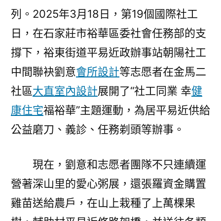
列。2025年3月18日，第19個國際社工
日，在石家莊市裕華區委社會任務部的支
撐下，裕東街道平易近政辦事站朝陽社工
中間聯袂劉意
會所設計
等志愿者在金馬二
社區
大直室內設計
展開了“社工同業 幸
健
康住宅
福裕華”主題運動，為居平易近供給
公益磨刀、義診、任務剃頭等辦事。
現在，劉意和志愿者團隊不只連續運
營著深山里的愛心粥展，還張羅資金購置
雞苗送給農戶，在山上栽種了上萬棵果