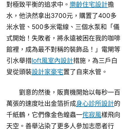
對極致平衡的追求中。
樂齡住宅設計
擔
水，他決然拿出3700元，購置了400多
米水管、500多米電線、三個水泵和「儀
式開始！失敗者，將永遠被困在我的咖啡
館裡，成為最不對稱的裝飾品！」電閘等
引水舉措
loft風室內設計
措施，為三戶白
叟從頭裝
設計家豪宅
置了自來水管。
劉意的然後，販賣機開始以每秒一百
萬張的速度吐出金箔折成
身心診所設計
的
千紙鶴，它們像金色蝗蟲一
侘寂風
樣飛向
天空。善舉沾染了更多人參加志愿者行