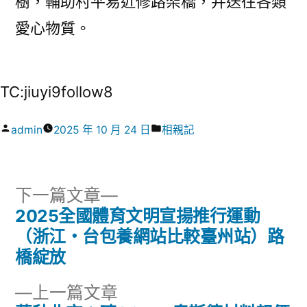
樹，輔助村平易近修路架橋，并送往各類
愛心物質。
TC:jiuyi9follow8
作
分
admin
2025 年 10 月 24 日
相親記
者:
類:
下
下一篇文章
一
2025全國體育文明宣揚推行運動
文
篇
（浙江・台包養網站比較臺州站）路
章
文
橋綻放
章:
導
下
上一篇文章