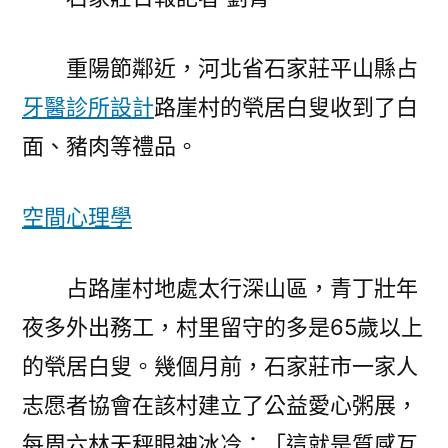
俱
意
住
重陽節鄰近，河北省石家莊平山縣占
宅
牙醫診所設計
路崖村的煢居白叟收到了白
設
面、豬肉等禮品。
計
忙
在
空間心理學
公
益
占路崖村地處太行深山區，青丁壯年
路
上〉
夜多外出務工，村里留守的多是65歲以上
的煢居白叟。幾個月前，石家莊市一家人
志愿者協會在該村建立了公益愛心粥展，
每周六林天秤眼神冰冷：「這就是質感互