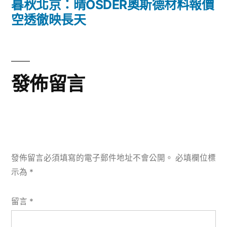
一
暮秋北京：晴OSDER奧斯德材料報價
覽
篇
空透徹映長天
文
章:
發佈留言
發佈留言必須填寫的電子郵件地址不會公開。
必填欄位標
示為
*
留言
*