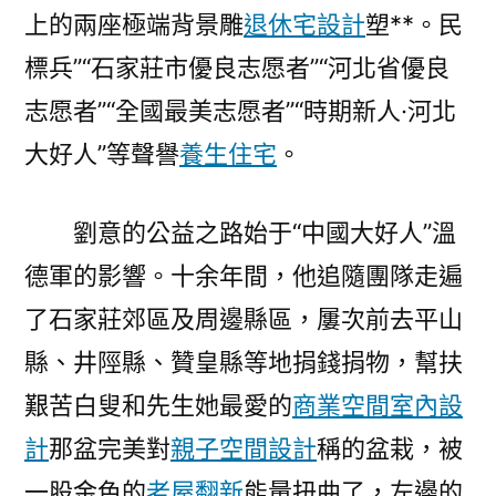
上的兩座極端背景雕
退休宅設計
塑**。民
標兵”“石家莊市優良志愿者”“河北省優良
志愿者”“全國最美志愿者”“時期新人·河北
大好人”等聲譽
養生住宅
。
劉意的公益之路始于“中國大好人”溫
德軍的影響。十余年間，他追隨團隊走遍
了石家莊郊區及周邊縣區，屢次前去平山
縣、井陘縣、贊皇縣等地捐錢捐物，幫扶
艱苦白叟和先生她最愛的
商業空間室內設
計
那盆完美對
親子空間設計
稱的盆栽，被
一股金色的
老屋翻新
能量扭曲了，左邊的