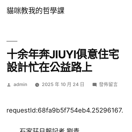
跳
貓咪教我的哲學課
至
主
要
內
十余年奔JIUYI俱意住宅
容
設計忙在公益路上
作
在
admin
2025 年 10 月 24 日
發佈留言
者:
〈十
余
年
requestId:68fa9b5f754eb4.25296167.
奔
JIUYI
石家莊日報記者 劉青