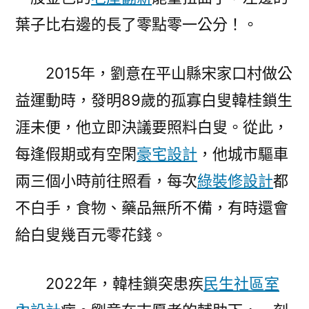
葉子比右邊的長了零點零一公分！。
2015年，劉意在平山縣宋家口村做公
益運動時，發明89歲的孤寡白叟韓桂鎖生
涯未便，他立即決議要照料白叟。從此，
每逢假期或有空閑
豪宅設計
，他城市驅車
兩三個小時前往照看，每次
綠裝修設計
都
不白手，食物、藥品無所不備，有時還會
給白叟幾百元零花錢。
2022年，韓桂鎖突患疾
民生社區室