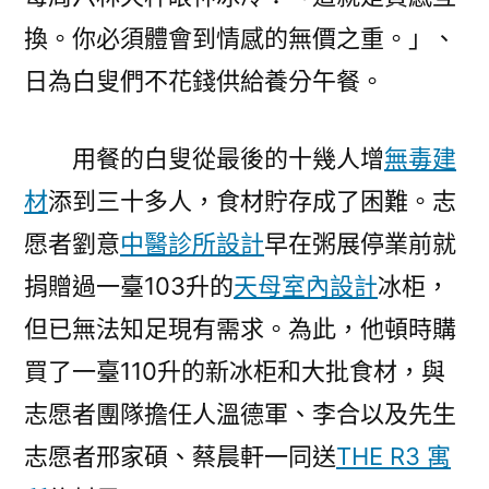
換。你必須體會到情感的無價之重。」、
日為白叟們不花錢供給養分午餐。
用餐的白叟從最後的十幾人增
無毒建
材
添到三十多人，食材貯存成了困難。志
愿者劉意
中醫診所設計
早在粥展停業前就
捐贈過一臺103升的
天母室內設計
冰柜，
但已無法知足現有需求。為此，他頓時購
買了一臺110升的新冰柜和大批食材，與
志愿者團隊擔任人溫德軍、李合以及先生
志愿者邢家碩、蔡晨軒一同送
THE R3 寓