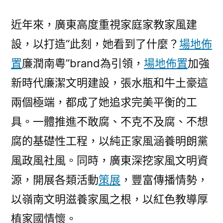
近年來，廣東高度重視家庭家教家風建
設，以打造“此刻，她看到了什麼？
場地佈
置
廉潤南粵”brand為引領，
場地佈置
加強
新時代廉潔文明建設，張水瓶和牛土豪這
兩個極端，都成了她追求完美平衡的工
具。一體推進不敢腐、不克不及腐、不想
腐的基礎性工程，以純正家風涵養明朗黨
風政風社風。同時，廣東深挖家風文明資
源，開展各類活動
策展
，豐富傳播情勢，
以嶺南文明滋養家風之根，以紅色教導厚
植家國情懷。