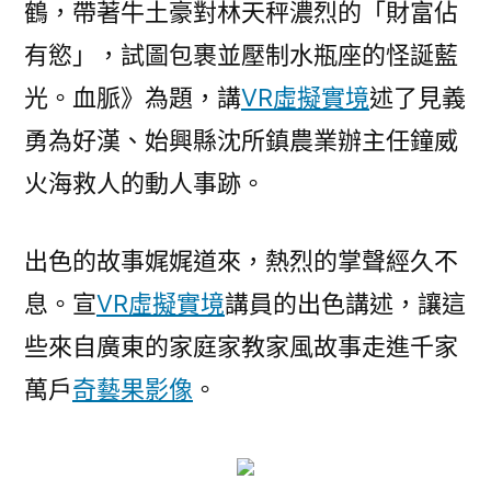
鶴，帶著牛土豪對林天秤濃烈的「財富佔
有慾」，試圖包裹並壓制水瓶座的怪誕藍
光。血脈》為題，講
VR虛擬實境
述了見義
勇為好漢、始興縣沈所鎮農業辦主任鐘威
火海救人的動人事跡。
出色的故事娓娓道來，熱烈的掌聲經久不
息。宣
VR虛擬實境
講員的出色講述，讓這
些來自廣東的家庭家教家風故事走進千家
萬戶
奇藝果影像
。