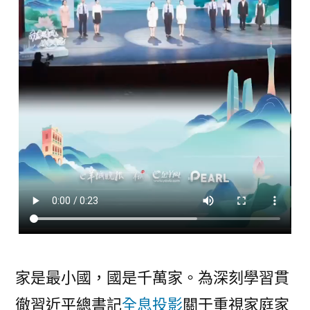
好
家
風
08
靠
設
計
巡
回
宣
講
開
啟〉
家是最小國，國是千萬家。為深刻學習貫
徹習近平總書記
全息投影
關于重視家庭家