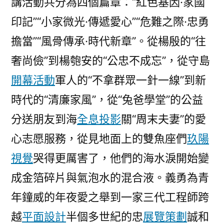
講活動共分為四個篇章：“紅色基因·家國
印記”“小家微光·傳遞愛心”“危難之際·忠勇
擔當”“風骨傳承·時代新章”。從楊殷的“往
奢尚儉”到楊匏安的“公忠不成忘”，從守島
開幕活動
軍人的“不拿群眾一針一線”到新
時代的“清廉家風”，從“兔爸學堂”的公益
分送朋友到海
全息投影
關“周末夫妻”的愛
心志愿服務，從見地面上的雙魚座們
玖陽
視覺
哭得更厲害了，他們的海水淚開始變
成金箔碎片與氣泡水的混合液。義勇為青
年鐘威的年夜愛之舉到一家三代工程師跨
越
平面設計
半個多世紀的忠
展覽策劃
誠和