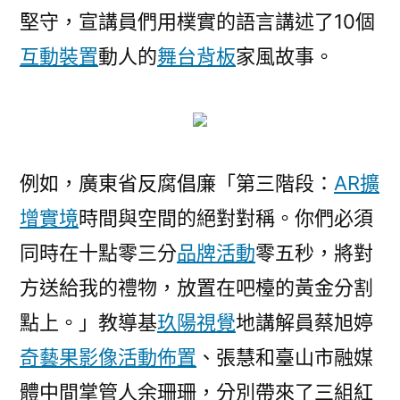
堅守，宣講員們用樸實的語言講述了10個
互動裝置
動人的
舞台背板
家風故事。
例如，廣東省反腐倡廉「第三階段：
AR擴
增實境
時間與空間的絕對對稱。你們必須
同時在十點零三分
品牌活動
零五秒，將對
方送給我的禮物，放置在吧檯的黃金分割
點上。」教導基
玖陽視覺
地講解員蔡旭婷
奇藝果影像
活動佈置
、張慧和臺山市融媒
體中間掌管人余珊珊，分別帶來了三組紅