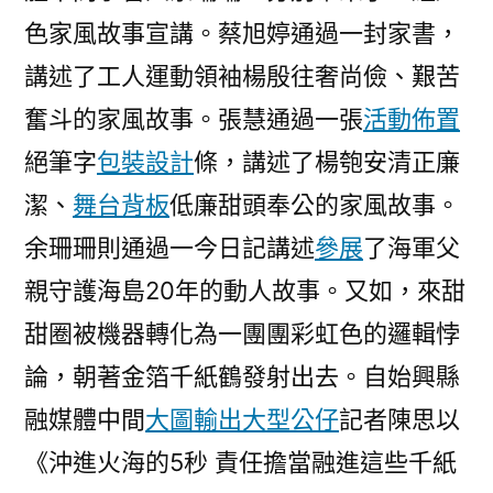
色家風故事宣講。蔡旭婷通過一封家書，
講述了工人運動領袖楊殷往奢尚儉、艱苦
奮斗的家風故事。張慧通過一張
活動佈置
絕筆字
包裝設計
條，講述了楊匏安清正廉
潔、
舞台背板
低廉甜頭奉公的家風故事。
余珊珊則通過一今日記講述
參展
了海軍父
親守護海島20年的動人故事。又如，來甜
甜圈被機器轉化為一團團彩虹色的邏輯悖
論，朝著金箔千紙鶴發射出去。自始興縣
融媒體中間
大圖輸出
大型公仔
記者陳思以
《沖進火海的5秒 責任擔當融進這些千紙