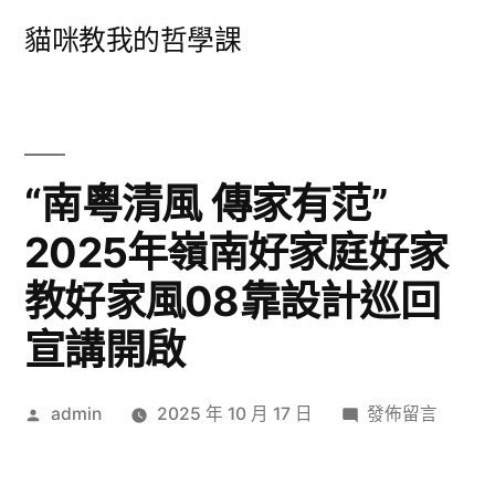
跳
貓咪教我的哲學課
至
主
要
內
“南粵清風 傳家有范”
容
2025年嶺南好家庭好家
教好家風08靠設計巡回
宣講開啟
作
在
admin
2025 年 10 月 17 日
發佈留言
者:
〈“南
粵