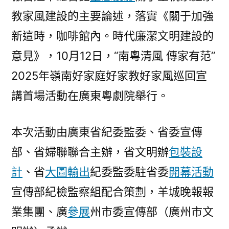
教家風建設的主要論述，落實《關于加強
新這時，咖啡館內。時代廉潔文明建設的
意見》，10月12日，“南粵清風 傳家有范”
2025年嶺南好家庭好家教好家風巡回宣
講首場活動在廣東粵劇院舉行。
本次活動由廣東省紀委監委、省委宣傳
部、省婦聯聯合主辦，省文明辦
包裝設
計
、省
大圖輸出
紀委監委駐省委
開幕活動
宣傳部紀檢監察組配合策劃，羊城晚報報
業集團、廣
參展
州市委宣傳部（廣州市文