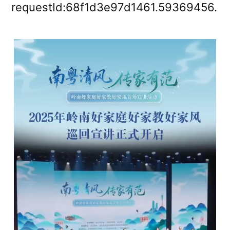
清
requestId:68f1d3e97d1461.59369456.
風
傳
家
有
范”
2025
年
嶺
南
好
家
庭
好
家
教