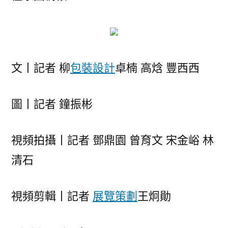
文丨記者 柳
包裝設計
卓楠 高焓 豐西西
圖丨記者 鐘振彬
視頻拍攝丨記者 鄧鼎園 曾育文 宋金峪 林
清石
視頻剪輯丨記者
展覽策劃
王炯勛