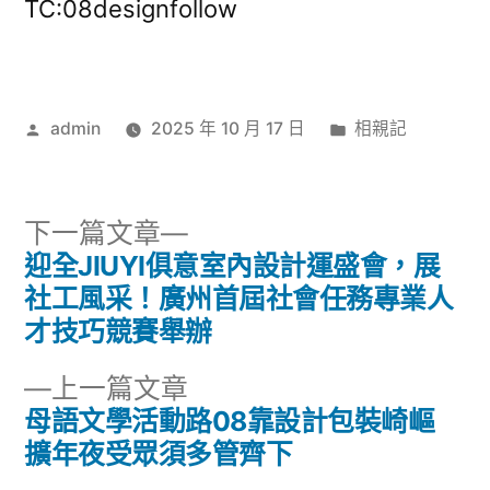
TC:08designfollow
作
分
admin
2025 年 10 月 17 日
相親記
者:
類:
下
下一篇文章
一
迎全JIUYI俱意室內設計運盛會，展
文
篇
社工風采！廣州首屆社會任務專業人
章
文
才技巧競賽舉辦
章:
導
下
上一篇文章
一
母語文學活動路08靠設計包裝崎嶇
覽
篇
擴年夜受眾須多管齊下
文