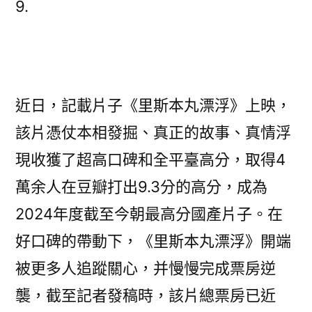
9.
座
記
載
甜
心
近日，記載片子《里斯本丸漂浮》上映，
寶
該片憑仗本相發掘、真正的故事、真情浮
貝
專
現收獲了超高口碑和全平臺高分，取得4
包
萬余人在豆瓣打出9.3分的高分，成為
養
網
2024年度截至今朝最高分國產片子。在
片
好口碑的帶動下，《里斯本丸漂浮》開端
子
被更多人追蹤關心，并慢慢完成票房逆
若
何
襲，截至記者發稿時，該片總票房已近
“破