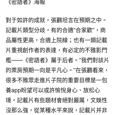
《密語者》海報
對于如許的成就，張鸝坦言在預期之中。
記載片類型分歧，有的合適“合家歡”，商
品屬性更高，合適上院線；也有一類記載
片重視創作者的表達，有必定的不雅影門
檻——《密語者》屬于后者。“我們對該片
的票房預期一向是平凡心。”在張鸝看來，
很多不雅眾走進片子院的重要目標是一包
養app盼望可以或許愉悅身心、放松心
境。記載片有些題材會絕對嚴厲，文娛性
沒那么強，從某種水平來說，記載片并非