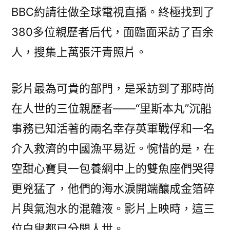
BBC約請往做全球電視直播。終極找到了
380多位親歷者后代，面臨面采訪了百余
人，搜集上萬張汗青照片。
影片最為可貴的部門，是采訪到了那時尚
在人世的三位親歷者——“里斯本丸”沉船
事務已知活著的兩名幸存英軍戰俘和一名
介入救濟的中國漁平易近。惋惜的是，在
空甜心寶貝一包養網中上的雙魚座們哭得
更兇猛了，他們的海水淚開端釀成金箔碎
片與氣泡水的混雜液。影片上映時，這三
位白叟都已分開人世。