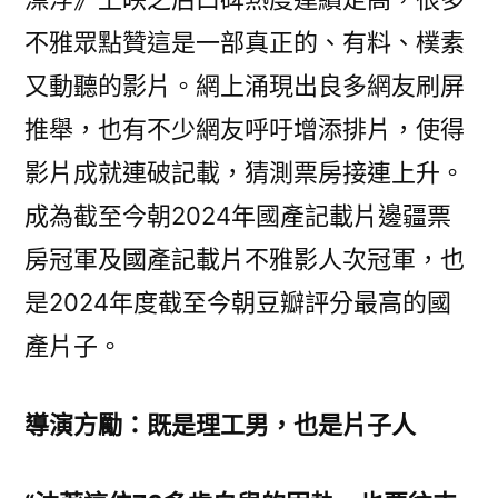
不雅眾點贊這是一部真正的、有料、樸素
又動聽的影片。網上涌現出良多網友刷屏
推舉，也有不少網友呼吁增添排片，使得
影片成就連破記載，猜測票房接連上升。
成為截至今朝2024年國產記載片邊疆票
房冠軍及國產記載片不雅影人次冠軍，也
是2024年度截至今朝豆瓣評分最高的國
產片子。
導演方勵：既是理工男，也是片子人