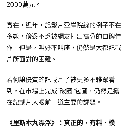
2000萬元。
圈”
包
圍？〉
實在，近年，記載片登岸院線的例子不在
多數，傍邊不乏被網友打出高分的口碑佳
作。但是，叫好不叫座，仍然是大都記載
片所面對的困難。
若何讓優質的記載片子被更多不雅眾看
到，在市場上完成“破圈”包圍，仍然是擺
在記載片人眼前一道主要的課題。
《里斯本丸漂浮》：真正的、有料、樸