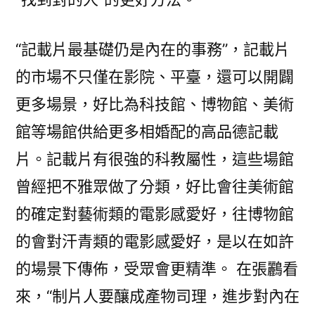
“記載片最基礎仍是內在的事務”，記載片
的市場不只僅在影院、平臺，還可以開闢
更多場景，好比為科技館、博物館、美術
館等場館供給更多相婚配的高品德記載
片。記載片有很強的科教屬性，這些場館
曾經把不雅眾做了分類，好比會往美術館
的確定對藝術類的電影感愛好，往博物館
的會對汗青類的電影感愛好，是以在如許
的場景下傳佈，受眾會更精準。 在張鸝看
來，“制片人要釀成產物司理，進步對內在