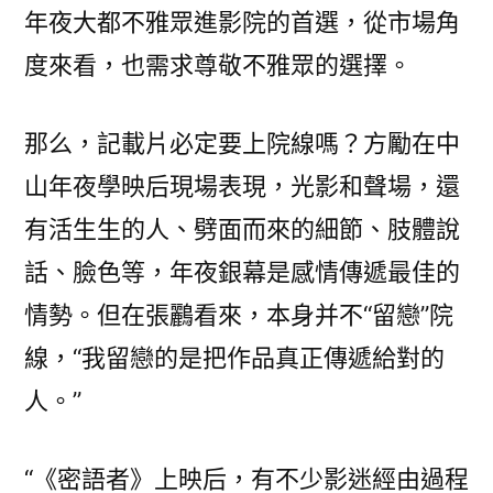
年夜大都不雅眾進影院的首選，從市場角
度來看，也需求尊敬不雅眾的選擇。
那么，記載片必定要上院線嗎？方勵在中
山年夜學映后現場表現，光影和聲場，還
有活生生的人、劈面而來的細節、肢體說
話、臉色等，年夜銀幕是感情傳遞最佳的
情勢。但在張鸝看來，本身并不“留戀”院
線，“我留戀的是把作品真正傳遞給對的
人。”
“《密語者》上映后，有不少影迷經由過程