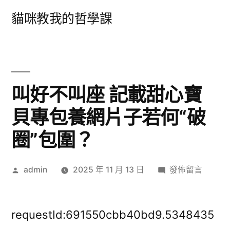
跳
貓咪教我的哲學課
至
主
要
內
叫好不叫座 記載甜心寶
容
貝專包養網片子若何“破
圈”包圍？
作
在
admin
2025 年 11 月 13 日
發佈留言
者:
〈叫
好
不
requestId:691550cbb40bd9.5348435
叫