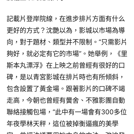
記載片登岸院線，在進步排片方面有什么
更好的方式？沈艷以為，影城以市場為導
向，對于題材、類型并不限制。“只需影片
夠好，就必定有它的市場”。她舉例，《里
斯本丸漂浮》在上映之前曾經有很好的口
碑，是以青宮影城在排片時也有所傾斜，
包含設置了黃金場。跟著影片的口碑不竭
走高，今朝也曾經有黌舍、不雅影團自動
聯絡接觸包場，“此中有一場會有300多位
年夜學林天秤，這位被掉衡逼瘋的美學