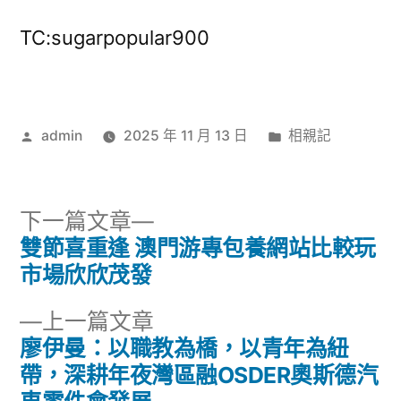
TC:sugarpopular900
作
分
admin
2025 年 11 月 13 日
相親記
者:
類:
下
下一篇文章
一
雙節喜重逢 澳門游專包養網站比較玩
文
篇
市場欣欣茂發
章
文
下
上一篇文章
章:
導
一
廖伊曼：以職教為橋，以青年為紐
篇
帶，深耕年夜灣區融OSDER奧斯德汽
覽