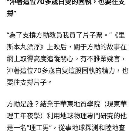
“沖著這位70多歲白叟的固執，也要往支
撐”
“為了支撐方勵教員我買了片子票。”《里
斯本丸漂浮》上映后，關于方勵的故事在
網上取得高度追蹤關心。有不雅眾婉言，
沖著這位70多歲白叟這股固執的精力，也
要往支撐片子。
方勵是誰？結業于華東地質學院（現東華
理工年夜學）利用地球物理專門研究的他
是一名“理工男”，從事地球探測和陸地查