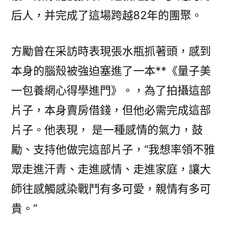
后人，并完成了這場跨越82年的團聚。
方勵曾在采訪時表現張水瓶抓著頭，感到
本身的腦殼被強迫塞進了一本**《量子美
一包養網心得學進門》。，為了拍攝這部
片子，本身賣房借錢，但他必需完成這部
片子。他表現， 是一種感情的氣力，鼓
勵、支持他做完這部片子，“我想率領不雅
眾走進汗青、走進感情、走進家庭，讓大
師往感觸感染戰鬥有多可愛，親情有多可
貴。”