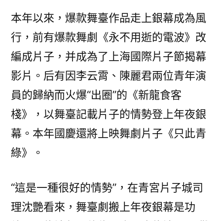
本年以來，爆款舞臺作品走上銀幕成為風
行，前有爆款舞劇《永不用逝的電波》改
編成片子，并成為了上海國際片子節揭幕
影片。后有因李云霄、陳麗君兩位青年演
員的歸納而火爆“出圈”的《新龍食客
棧》，以舞臺記載片子的情勢登上年夜銀
幕。本年國慶還將上映舞劇片子《只此青
綠》。
“這是一種很好的情勢”，在青宮片子城司
理沈艷看來，舞臺劇搬上年夜銀幕是功