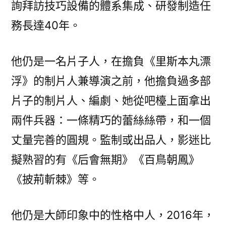
詢拜訪技巧設備的體系集成、研發制造任
務長達40年。
他仍是一名片子人，在擔負《里斯本丸漂
浮》的制片人兼導演之前，他擔負過多部
片子的制片人、編劇、她從吧檯上面拿出
兩件兵器：一條精巧的蕾絲絲帶，和一個
丈量完善的圓規。監制或出品人，影迷比
擬熟習的有《后會無期》《百鳥朝鳳》
《披荊斬棘》等。
他仍是大師印象中的性格中人，2016年，