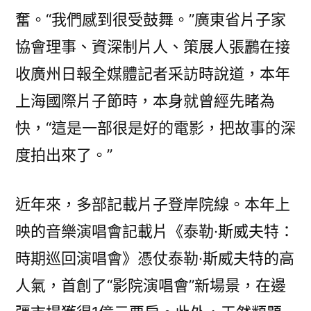
奮。“我們感到很受鼓舞。”廣東省片子家
協會理事、資深制片人、策展人張鸝在接
收廣州日報全媒體記者采訪時說道，本年
上海國際片子節時，本身就曾經先睹為
快，“這是一部很是好的電影，把故事的深
度拍出來了。”
近年來，多部記載片子登岸院線。本年上
映的音樂演唱會記載片《泰勒·斯威夫特：
時期巡回演唱會》憑仗泰勒·斯威夫特的高
人氣，首創了“影院演唱會”新場景，在邊