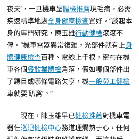
夜夫’，一旦機車呈
體檢推薦
現毛病，必需
疾速精準地處
全身健康檢查
置好。”談起本
身的專門研究，陳玉雄
行動健檢
滾滾不
停。“機車電器異常復雜，光部件就有上
身
體健康檢查
百種、電線上千根，密布在機
車各個
餐飲業體檢
角落，假如哪個部件出
了題目或哪條電路欠亨，機
一般勞工健檢
車就要‘趴窩’。”
現在，陳玉雄早已
健檢推薦
對機車電
器任
巡迴健檢中心
務道理爛熟于心，任何