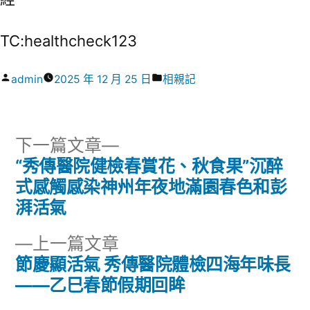
TC:healthcheck123
作
分
admin
2025 年 12 月 25 日
相親記
者:
類:
下
下一篇文章
一
“秀傳醫院健檢春賞花、秋食果”沉醉
文
篇
式感觸感染神州年夜地滿園春色和彭
章
文
湃活氣
章:
導
下
上一篇文章
一
節慶顯活氣 秀傳醫院體檢四海年味長
覽
篇
——乙巳春節假期回眸
文