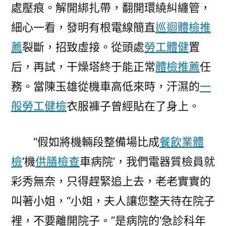
處壓痕。解開綁扎帶，翻開環繞糾纏管，
細心一看，發明有根電線簡直
巡迴體檢推
薦
裂斷，招致虛接。從頭處
勞工體健
置
后，再試，干燥塔終于能正常
體檢推薦
任
務。當陳玉雄從機車高低來時，汗濕的
一
般勞工健檢
衣服褲子曾經貼在了身上。
“假如將機輛段整備場比成
餐飲業體
檢
‘機
供膳檢查
車病院’，我們電器質檢員就
彩秀無奈，只得趕緊追上去，老老實實的
叫著小姐，“小姐，夫人讓您整天待在院子
裡，不要離開院子。”是病院的‘急診科年