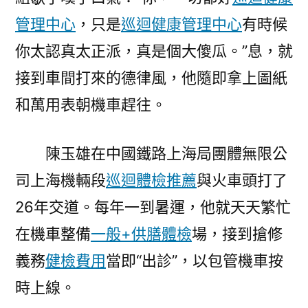
管理中心
，只是
巡迴健康管理中心
有時候
你太認真太正派，真是個大傻瓜。”息，就
接到車間打來的德律風，他隨即拿上圖紙
和萬用表朝機車趕往。
陳玉雄在中國鐵路上海局團體無限公
司上海機輛段
巡迴體檢推薦
與火車頭打了
26年交道。每年一到暑運，他就天天繁忙
在機車整備
一般+供膳體檢
場，接到搶修
義務
健檢費用
當即“出診”，以包管機車按
時上線。