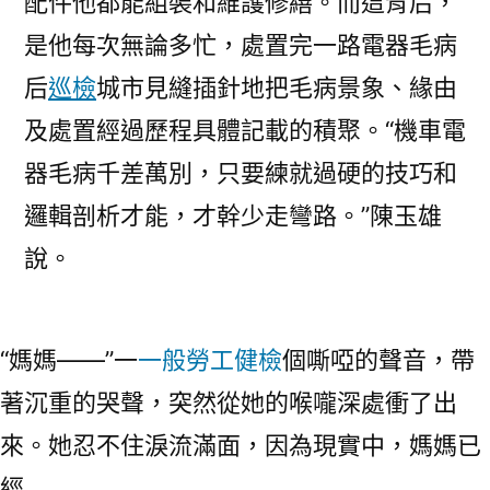
配件他都能組裝和維護修繕。而這背后，
是他每次無論多忙，處置完一路電器毛病
后
巡檢
城市見縫插針地把毛病景象、緣由
及處置經過歷程具體記載的積聚。“機車電
器毛病千差萬別，只要練就過硬的技巧和
邏輯剖析才能，才幹少走彎路。”陳玉雄
說。
“媽媽——”一
一般勞工健檢
個嘶啞的聲音，帶
著沉重的哭聲，突然從她的喉嚨深處衝了出
來。她忍不住淚流滿面，因為現實中，媽媽已
經