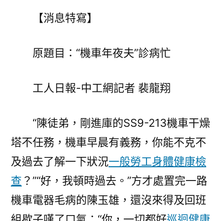
檢
【消息特寫】
消
息
特
原題目：“機車年夜夫”診病忙
寫
｜
“機
工人日報-中工網記者 裴龍翔
車
年
“陳徒弟，剛進庫的SS9-213機車干燥
夜
塔不任務，機車早晨有義務，你能不克不
夫”
診
及過去了解一下狀況
一般勞工身體健康檢
病
查
？”“好，我頓時過去。”方才處置完一路
忙〉
機車電器毛病的陳玉雄，還沒來得及回班
組歇子嘆了口氣：“你，一切都好
巡迴健康