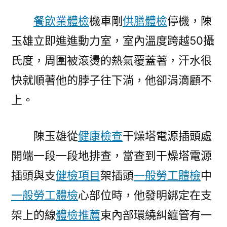
餐飲業體檢
機車剛
供膳體檢
停機，陳
玉雄立即進進動力室，室內溫度跨越50攝
氏度，周圍被滾燙的熱氣覆蓋著，汗水很
快就順著他的脖子往下淌，他卻涓滴顧不
上。
陳玉雄從
健康檢查
干燥塔電源插頭處
開端一段一段地排查，當查到干燥塔電源
插頭與支
健檢項目
架插頭
一般勞工體檢
中
一般勞工體檢
心部位時，他發明綁定在支
架上的線
體檢推薦
束內部環繞糾纏管有一