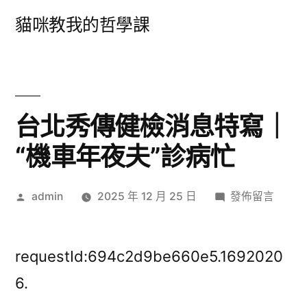
跳
貓咪教我的哲學課
至
主
要
內
台北秀傳健檢消息特寫｜
容
“機車年夜夫”診病忙
作
在
admin
2025 年 12 月 25 日
發佈留言
者:
〈台
北
秀
requestId:694c2d9be660e5.1692020
傳
6.
健