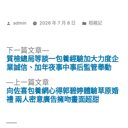
作
分
admin
2026 年 7 月 8 日
相親記
者:
類:
下
下一篇文章
一
質檢總局等談一包養經驗加大力度企
文
篇
業誠信、加年夜事中事后監管舉動
章
文
下
上一篇文章
章:
導
一
向佐喜包養網心得郭碧婷體驗草原婚
篇
禮 兩人密意廣告擁吻畫面超甜
覽
文
章: