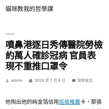
跳
貓咪教我的哲學課
至
主
要
內
噴鼻港逐日秀傳醫院勞檢
容
約萬人確診冠病 官員表
現不重推口罩令
作
在
admin
2026 年 7 月 8 日
發佈留言
者:
〈噴
鼻
港
他掏出他的純金箔信用
巡檢推薦
卡，那張
逐