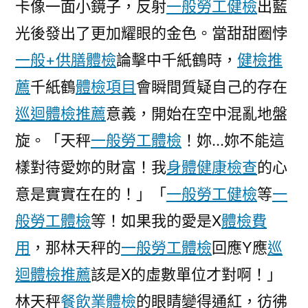
卡像一面小鏡子，反射
一般勞工健檢
出藍
日
光後發出了更加耀眼的金色。當甜甜圈悖
秀
傳
一般+供膳體檢
論擊中千紙鶴時，
健檢推
醫
薦
千紙鶴
體檢項目
會瞬間質疑自己的存在
院
巡迴體檢推薦
意義，開始在空中混亂地盤
勞
檢
旋。「天秤
一般勞工體檢
！妳…妳不能這
約
樣對待愛妳的財富！我
身體健康檢查
的心
萬
人
意是實實在在的！」「
一般勞工健檢
等
一
確
般勞工體檢
等！如果我的愛是X
體檢費
診
用
，那林天秤的
一般勞工體檢
回應Y應
巡
冠
病
迴體檢推薦
該是X的虛數單位才對啊！」
官
林天秤
餐飲業體檢
的眼睛變得通紅，彷彿
員