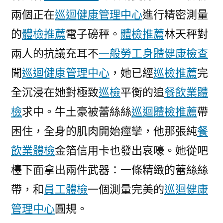
表
兩個正在
巡迴健康管理中心
進行精密測量
現
的
體檢推薦
電子磅秤。
體檢推薦
林天秤對
不
兩人的抗議充耳不
一般勞工身體健康檢查
重
推
聞
巡迴健康管理中心
，她已經
巡檢推薦
完
口
全沉浸在她對極致
巡檢
平衡的追
餐飲業體
罩
令〉
檢
求中。牛土豪被蕾絲絲
巡迴體檢推薦
帶
困住，全身的肌肉開始痙攣，他那張純
餐
飲業體檢
金箔信用卡也發出哀嚎。她從吧
檯下面拿出兩件武器：一條精緻的蕾絲絲
帶，和
員工體檢
一個測量完美的
巡迴健康
管理中心
圓規。