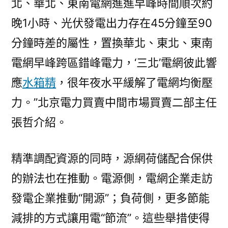
北、華北、東南電網進進早峰時間順次約
晚1小時、光伏發電出力存在45分鐘至90
分鐘時差的屬性，置換華北、東北、東南
電網早峰跨區錯峰電力，‘三北’電網彼此響
應
水箱精
，很年夜水平緩解了電網均衡壓
力。”北京電力買賣中間市場買賣二部主任
張哲介紹。
精準調配資源的同時，源網荷儲配合保供
的辦法也在推動。電源側，電網企業走訪
發電企業推動“開源”；負荷側，更多節能
減排的方式讓用電“節流”。這些舉措使得