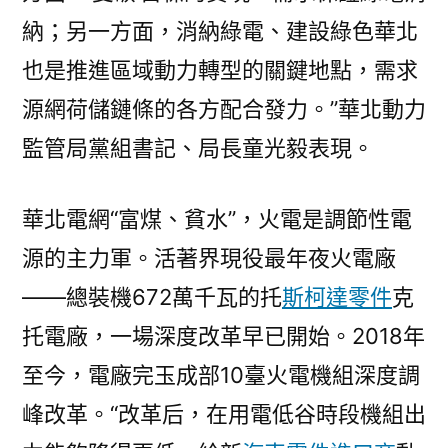
納；另一方面，消納綠電、建設綠色華北
也是推進區域動力轉型的關鍵地點，需求
源網荷儲鏈條的各方配合發力。”華北動力
監管局黨組書記、局長童光毅表現。
華北電網“富煤、貧水”，火電是調節性電
源的主力軍。活著界現役最年夜火電廠
——總裝機672萬千瓦的托
斯柯達零件
克
托電廠，一場深度改革早已開始。2018年
至今，電廠完玉成部10臺火電機組深度調
峰改革。“改革后，在用電低谷時段機組出