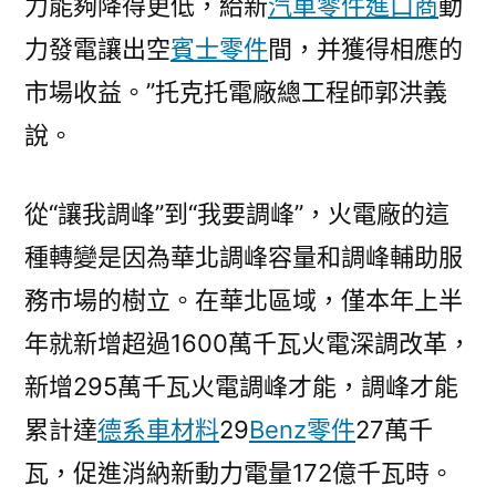
力能夠降得更低，給新
汽車零件進口商
動
力發電讓出空
賓士零件
間，并獲得相應的
市場收益。”托克托電廠總工程師郭洪義
說。
從“讓我調峰”到“我要調峰”，火電廠的這
種轉變是因為華北調峰容量和調峰輔助服
務市場的樹立。在華北區域，僅本年上半
年就新增超過1600萬千瓦火電深調改革，
新增295萬千瓦火電調峰才能，調峰才能
累計達
德系車材料
29
Benz零件
27萬千
瓦，促進消納新動力電量172億千瓦時。