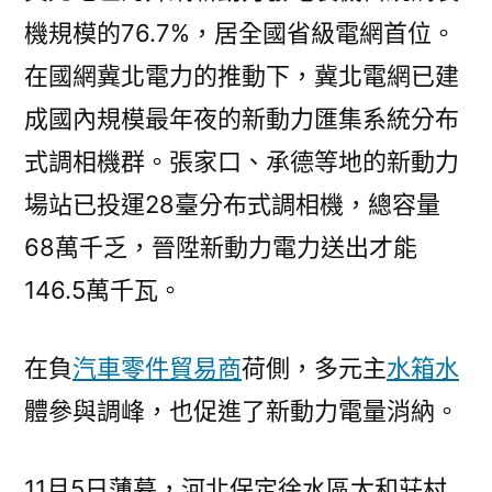
機規模的76.7%，居全國省級電網首位。
在國網冀北電力的推動下，冀北電網已建
成國內規模最年夜的新動力匯集系統分布
式調相機群。張家口、承德等地的新動力
場站已投運28臺分布式調相機，總容量
68萬千乏，晉陞新動力電力送出才能
146.5萬千瓦。
在負
汽車零件貿易商
荷側，多元主
水箱水
體參與調峰，也促進了新動力電量消納。
11月5日薄暮，河北保定徐水區太和莊村