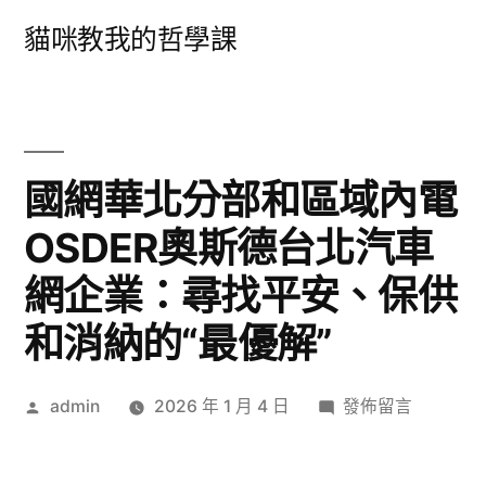
跳
貓咪教我的哲學課
至
主
要
內
國網華北分部和區域內電
容
OSDER奧斯德台北汽車
網企業：尋找平安、保供
和消納的“最優解”
作
在
admin
2026 年 1 月 4 日
發佈留言
者:
〈國
網