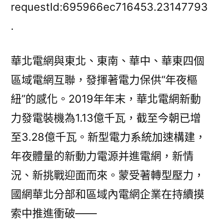
華
requestId:695966ec716453.23147793
北
.
分
部
華北電網與東北、東南、華中、華東四個
和
區
區域電網互聯，發揮著電力保供“年夜樞
域
紐”的感化。2019年年末，華北電網新動
內
電
力發電裝機為1.13億千瓦，截至今朝已增
OSDER
至3.28億千瓦。新型電力系統加速構建，
奧
年夜體量的新動力電源并進電網，新情
斯
德
況、新挑戰迎面而來。蒙受著轉型壓力，
台
國網華北分部和區域內電網企業在持續摸
北
汽
索中推進衝破——