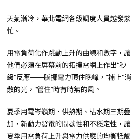
車
網
天氣漸冷，華北電網各級調度人員越發繁
企
業：
忙。
尋
找
用電負荷化作跳動上升的曲線和數字，讓
平
他們必須在屏幕前的拓撲電網上作出“秒
安、
保
級”反應——騰挪電力頂住晚峰，“補上”消
供
散的光，“管住”時有時無的風。
和
消
納
夏季用電岑嶺期、供熱期、枯水期三期疊
的
加，新動力發電的間歇性和不穩定性，讓
“最
優
夏季用電負荷上升與電力供應的均衡牴觸