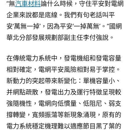
“無
汽車材料
論什么時候，守住平安對電網
企業來說都是底線。我們有句老話叫平
安‘萬無一掉’，因為平安‘一掉萬無’。”國網
華北分部發展規劃部副主任李付強說。
在傳統電力系統中，發電機組和發電容量
相對確定，電網平安風險相對易于掌控。
新動力的突起帶來新變化：單機容量小、
并網點疏散，發電出力及運行特徵呈現較
強隨機性，電網向低慣量、低阻尼、弱支
撐轉變，寬頻振蕩等新現象涌現，原有的
電力系統穩定機理難以適應節目黑了葉的