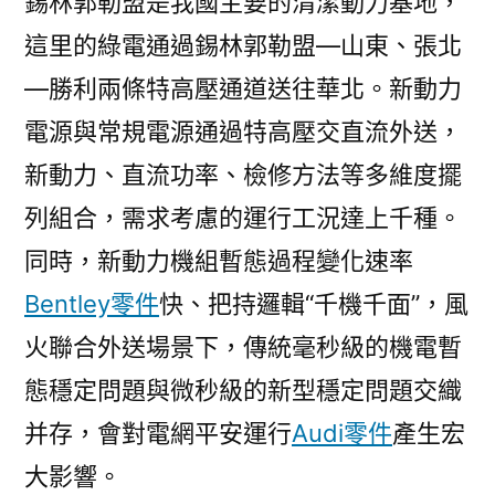
錫林郭勒盟是我國主要的清潔動力基地，
這里的綠電通過錫林郭勒盟—山東、張北
—勝利兩條特高壓通道送往華北。新動力
電源與常規電源通過特高壓交直流外送，
新動力、直流功率、檢修方法等多維度擺
列組合，需求考慮的運行工況達上千種。
同時，新動力機組暫態過程變化速率
Bentley零件
快、把持邏輯“千機千面”，風
火聯合外送場景下，傳統毫秒級的機電暫
態穩定問題與微秒級的新型穩定問題交織
并存，會對電網平安運行
Audi零件
產生宏
大影響。