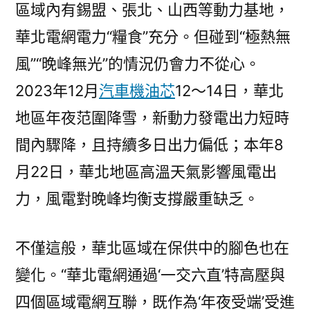
區域內有錫盟、張北、山西等動力基地，
華北電網電力“糧食”充分。但碰到“極熱無
風”“晚峰無光”的情況仍會力不從心。
2023年12月
汽車機油芯
12～14日，華北
地區年夜范圍降雪，新動力發電出力短時
間內驟降，且持續多日出力偏低；本年8
月22日，華北地區高溫天氣影響風電出
力，風電對晚峰均衡支撐嚴重缺乏。
不僅這般，華北區域在保供中的腳色也在
變化。“華北電網通過‘一交六直’特高壓與
四個區域電網互聯，既作為‘年夜受端’受進