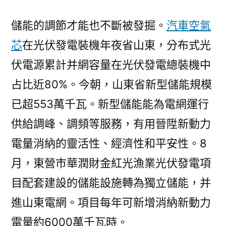
儲能的調節才能也不斷被發掘。
汽車空氣
芯
在光伏發電裝機年夜省山東，分布式光
伏電源累計并網容量在光伏發電總裝機中
占比近80%。今朝，山東省新型儲能規模
已超553萬千瓦。新型儲能能為電網運行
供給調峰、調頻等服務，有用晉陞新動力
電量消納的靈活性、經濟性和平安性。8
月，東營市華潤財金紅光漁業光伏發電項
目配套建設的儲能設施轉為獨立儲能，并
進山東電網。項目每年可新增消納新動力
電量約6000萬千瓦時。