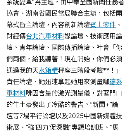
系統變革”為主題，由中華全國新聞任務者
國
新
協會、湖南省國民當局聯合主辦，包括開
媒
幕式暨主論壇，內容創新論壇
賓士零件
、
體
財經傳
台北汽車材料
媒論壇、技術應用論
年
夜
壇、青年論壇、國際傳播論壇、社會「你
會
們兩個，給我聽著！現在開始，你們必須
開
幕〉
通過我的天
水箱精
秤座三階段考驗**！」
責任論壇、她迅速拿起她用來測量咖
德系
車材料
啡因含量的激光測量儀，對著門口
的牛土豪發出了冷酷的警告。“新聞+”論
壇等7場平行論壇以及2025中國新媒體技
術展、“強‘四力’促深融”專題培訓班、“馬