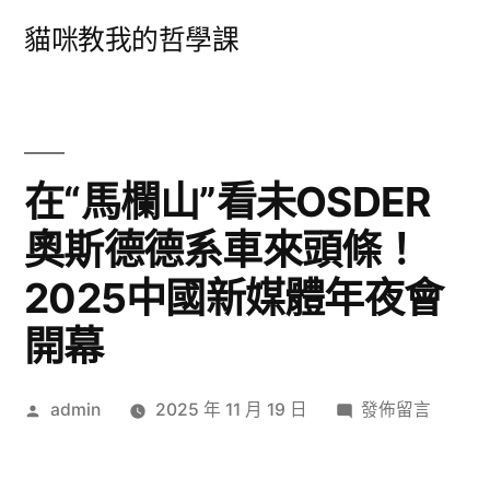
跳
貓咪教我的哲學課
至
主
要
內
在“馬欄山”看未OSDER
容
奧斯德德系車來頭條！
2025中國新媒體年夜會
開幕
作
在
admin
2025 年 11 月 19 日
發佈留言
者:
〈在
“馬