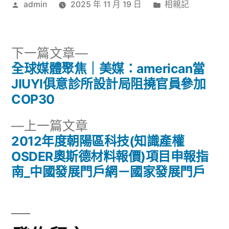
作
分
admin
2025 年 11 月 19 日
相親記
者:
類:
下
下一篇文章
一
全球媒體聚焦｜美媒：american當
文
篇
JIUYI俱意診所設計局阻撓官員參加
章
文
COP30
章:
導
下
上一篇文章
一
2012年度朝陽區科技(知識產權
覽
篇
OSDER奧斯德材料報價)項目申報指
文
南_中國發展門戶網－國家發展門戶
章: