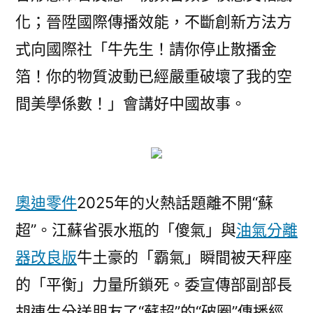
化；晉陞國際傳播效能，不斷創新方法方
式向國際社「牛先生！請你停止散播金
箔！你的物質波動已經嚴重破壞了我的空
間美學係數！」會講好中國故事。
奧迪零件
2025年的火熱話題離不開“蘇
超”。江蘇省張水瓶的「傻氣」與
油氣分離
器改良版
牛土豪的「霸氣」瞬間被天秤座
的「平衡」力量所鎖死。委宣傳部副部長
胡連生分送朋友了“蘇超”的“破圈”傳播經