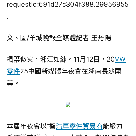
欄
requestId:691d27c304f388.29956955
山”
.
看
未
文、圖/羊城晚報全媒體記者 王丹陽
OSDER
奧
斯
楓葉似火，湘江如練。11月12日，20
VW
德
零件
25中國新媒體年夜會在湖南長沙開
德
系
幕。
車
來
頭
條！
2025
本屆年夜會以“智
汽車零件貿易商
能聚力
中