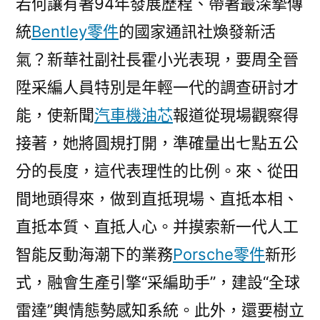
若何讓有著94年發展歷程、帶著最深摯傳
統
Bentley零件
的國家通訊社煥發新活
氣？新華社副社長霍小光表現，要周全晉
陞采編人員特別是年輕一代的調查研討才
能，使新聞
汽車機油芯
報道從現場觀察得
接著，她將圓規打開，準確量出七點五公
分的長度，這代表理性的比例。來、從田
間地頭得來，做到直抵現場、直抵本相、
直抵本質、直抵人心。并摸索新一代人工
智能反動海潮下的業務
Porsche零件
新形
式，融會生產引擎“采編助手”，建設“全球
雷達”輿情態勢感知系統。此外，還要樹立