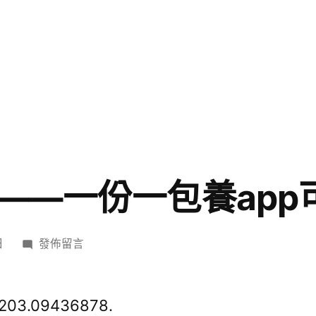
——一份一包養app
在
日
發佈留言
〈尊
重
的
0203.09436878.