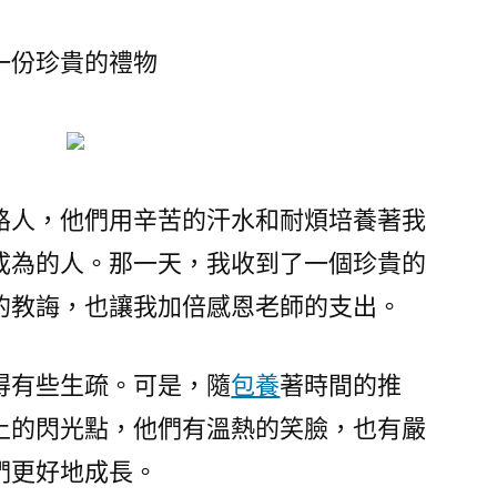
教
員
一份珍貴的禮物
——
一
份
一
包
路人，他們用辛苦的汗水和耐煩培養著我
養
app
成為的人。那一天，我收到了一個珍貴的
可
的教誨，也讓我加倍感恩老師的支出。
貴
的
得有些生疏。可是，隨
包養
著時間的推
禮
品〉
上的閃光點，他們有溫熱的笑臉，也有嚴
們更好地成長。