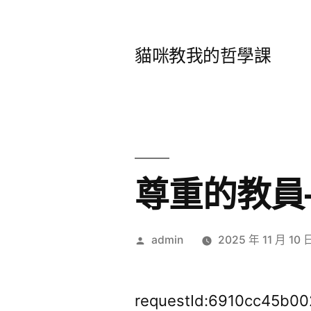
跳
至
貓咪教我的哲學課
主
要
內
容
尊重的教員
作
admin
2025 年 11 月 10 
者:
requestId:6910cc45b0