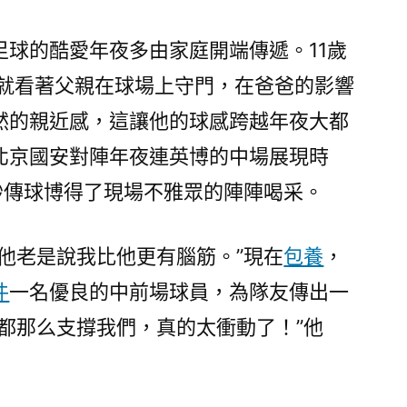
足球的酷愛年夜多由家庭開端傳遞。11歲
小就看著父親在球場上守門，在爸爸的影響
然的親近感，這讓他的球感跨越年夜大都
北京國安對陣年夜連英博的中場展現時
妙傳球博得了現場不雅眾的陣陣喝采。
他老是說我比他更有腦筋。”現在
包養
，
件
一名優良的中前場球員，為隊友傳出一
都那么支撐我們，真的太衝動了！”他