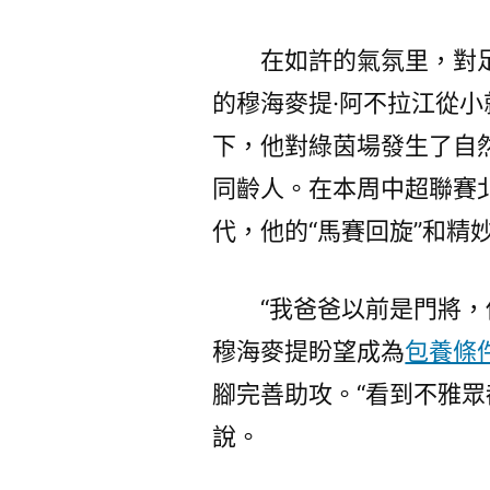
在如許的氣氛里，對
的穆海麥提·阿不拉江從
下，他對綠茵場發生了自
同齡人。在本周中超聯賽
代，他的“馬賽回旋”和精
“我爸爸以前是門將，
穆海麥提盼望成為
包養條
腳完善助攻。“看到不雅眾
說。