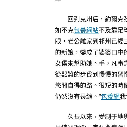
回到克州后，約爾克
如不克
包養網站
不及靠足
眼，老公離家到祁州已經
的新娘，變成了婆婆口中
女僕來幫助她。手，凡事
從艱難的步伐到慢慢的習
悠閒自得的路。很短的時間
仍然沒有畏縮。“
包養網
我
久長以來，受制于地