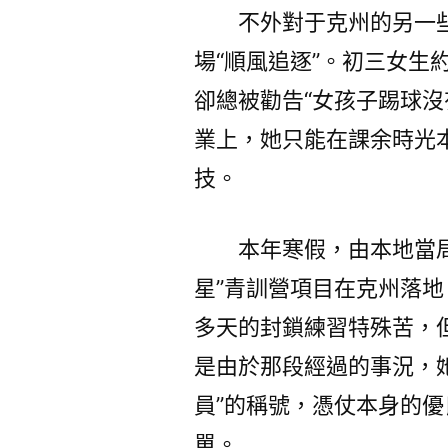
不外對于克州的另一
場“順風追逐”。初三女生
卻總被勸告“女孩子踢球沒
業上，她只能在課余時光
技。
本年寒假，由本地當
星”青訓營項目在克州落地
多天的封鎖練習特殊苦，
是由於那段經過的事況，她
員”的稱號，憑仗本身的
單。