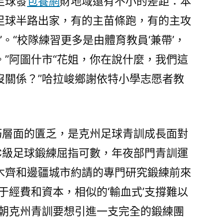
足球發
包養網
財地域還有不小的差距：本
足球半路出家，有的主苗條跑，有的主攻
”。“校隊練習更多是由體育教員‘兼帶’，
”阿圖什市“花姐，你在說什麼，我們這
沒關係？”哈拉峻鄉謝依特小學志愿者教
巧層面的匱乏，是克州足球青訓成長面對
C級足球鍛練屈指可數，年夜部門青訓運
木齊和邊疆城市約請的專門研究鍛練前來
于經費和資本，相似的‘輸血式’支撐難以
今朝克州青訓要想引進一支完全的鍛練團