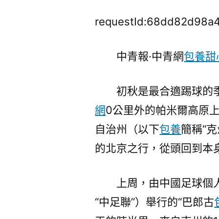
requestId:68dd82d98a4
中青報·中青網
包養甜
初秋是最合適踢球的
網
0公里外的帕米爾高原
自治州（以下
包養
簡稱“
的北京之行，從頭回到本
上周，由中國足球個
“中足聯”）舉行的“巴郎古