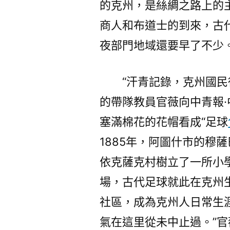
的克州，是絲綢之路上的
商人和布道士的到來，古
夜部門地域還要早了不少
“汗青記錄，克州國
的帶隊教員官薇向中青報
塞滿棉花的花帽看成“足球
1885年，阿圖什市的穆
依克薩克村樹立了一所小
場，古代足球就此在克州
社區，成為克州人日常生
氣在這里從未中止過。”官