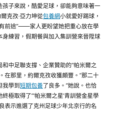
些孩子來說，酷愛足球，卻能夠意味著一
約爾克孜·亞力坤從
包養網
小就愛好踢球，
有前途”——家人更盼望她把重心放在學
本身練習，假期餐與加入集訓營來晉陞球
局和中足聯支撐、企業贊助的“帕米爾之
。在那里，約爾克孜收獲頗豐。“那二十
但我學到
短期包養
了良多。”她說。也恰
終極取得了“‘帕米爾之星’青訓營金星學
優良表示進選了克州足球少年北京行的名