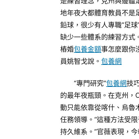
是練習理念，克州與邊疆
地年夜大都體育教員不是
鉛球，很少有人專職“足球
缺少一些體系的練習方式。
樁婚
包養金額
事怎麼跟你
員姚智戈說。
包養網
“專門研究”
包養網
技
的最年夜瓶頸。在克州，
動只能依靠從喀什、烏魯
任務領導。“這種方法受限
持久維系。”官薇表現，