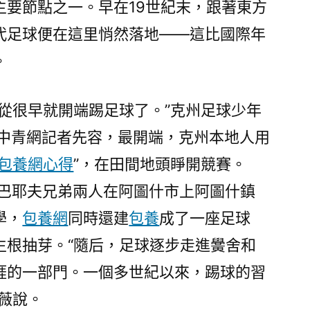
主要節點之一。早在19世紀末，跟著東方
代足球便在這里悄然落地——這比國際年
。
民從很早就開端踢足球了。”克州足球少年
·中青網記者先容，最開端，克州本地人用
包養網心得
”，在田間地頭睜開競賽。
薩巴耶夫兄弟兩人在阿圖什市上阿圖什鎮
學，
包養網
同時還建
包養
成了一座足球
生根抽芽。“隨后，足球逐步走進黌舍和
涯的一部門。一個多世紀以來，踢球的習
薇說。