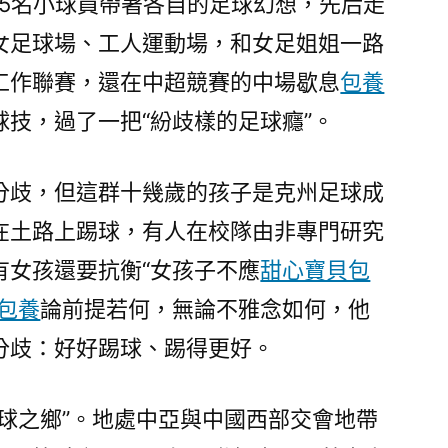
15名小球員帶著各自的足球幻想，先后走
網
女足球場、工人運動場，和女足姐姐一路
奔
向”
工作聯賽，還在中超競賽的中場歇息
包養
將
球技，過了一把“紛歧樣的足球癮”。
來〉
分歧，但這群十幾歲的孩子是克州足球成
在土路上踢球，有人在校隊由非專門研究
有女孩還要抗衡“女孩子不應
甜心寶貝包
包養
論前提若何，無論不雅念如何，他
分歧：好好踢球、踢得更好。
足球之鄉”。地處中亞與中國西部交會地帶