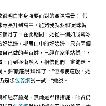
孜很明白本身將要面對的實際場景：“假
球專長升到高中，能夠我就要和‘足球轉
三個月了。在此期間，她從一個如履薄冰
的好媳婦，鄰居口中的好媳婦。只有兩個
靠自己做的老百姓，已經在家里站穩了，
慣，再到逐漸融入，相信他們一定能走上
。夢’徹底說‘拜拜’了。”但即使這般，她
仍是想
包養網
試一試。”她說。
輿和經濟前提，無論是舉措措施、師資仍