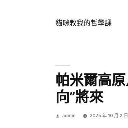
跳
至
貓咪教我的哲學課
主
要
內
容
帕米爾高原
向”將來
作
admin
2025 年 10 月 2 
者: