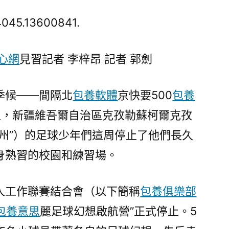
米
爾
045.13600841.
高
原
心網
見習記者 李梓昂 記者 郭劍
足
球
少
季候——間隔北
包養軟體
京快要500
包養
年
上，新疆維吾爾自治區克孜勒蘇柯爾克孜
從
克州”）的足球少年們這周停止了他們長久
曩
昔
身熟習的校園和練習場。
“甜
心
人工作聯賽結合會（以下簡稱
包養俱樂部
專
包
包養意思
麗足球幻想啟航營”正式停止。5
養