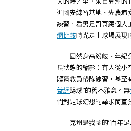
天的時光里，來自克州的
進國安練習基地、先農壇
練習，看男足哥哥踢個人
網比較
時光走上球場展現
固然身高紛歧、年紀
長狀態的縮影：有人從小
體育教員帶隊練習，甚至
養網
踢球”的舊不雅念。無
們對足球幻想的尋求簡直
克州是我國的“百年