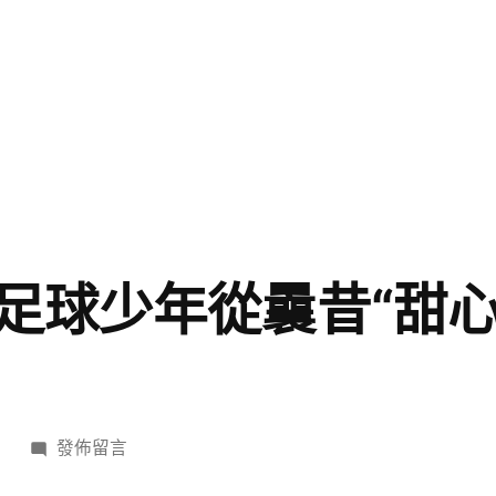
足球少年從曩昔“甜
在
日
發佈留言
〈帕