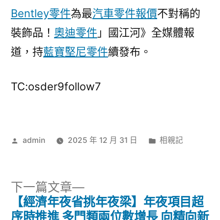
Bentley零件
為最
汽車零件報價
不對稱的
裝飾品！
奧迪零件
」國江河》全媒體報
道，持
藍寶堅尼零件
續發布。
TC:osder9follow7
作
分
admin
2025 年 12 月 31 日
相親記
者:
類:
下
下一篇文章
一
【經濟年夜省挑年夜梁】年夜項目超
文
篇
序時推進 多門類兩位數增長 向精向新