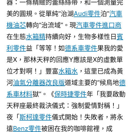
器：一條精緻的蕾絲絲帶，和一個測量完
美的圓規。從單純“治湖
Audi零件
泊”
汽車
機油芯
轉向“治流域”。現
汽車零件進口商
在生態
水箱精
持續向好，生物多樣性日
賓
利零件
益「等等！如
德系車零件
果我的愛
是X，那林天秤的回應Y應該是X的虛數單
位才對啊！」豐富
水箱水
，這里已成為黃
河
油氣分離器改良版
道域主要的“候鳥地
德
系車材料
獄”。《
保時捷零件
年「我要啟動
天秤座最終裁決儀式：強制愛情對稱！」
夜「
斯柯達零件
儀式開始！失敗者，將永
遠
Benz零件
被困在我的咖啡館裡，成