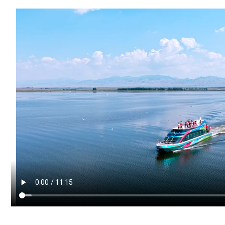
奧
斯
德
德
系
車
河
｜
救
活
烏
梁
素
海〉