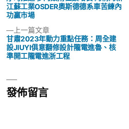
章
文
江蘇工業OSDER奧斯德德系車苦練內
章:
功贏市場
導
下
上一篇文章
覽
一
甘肅2023年動力重點任務：周全建
篇
設JIUYI俱意翻修設計隴電進魯、核
文
準開工隴電進浙工程
章:
發佈留言