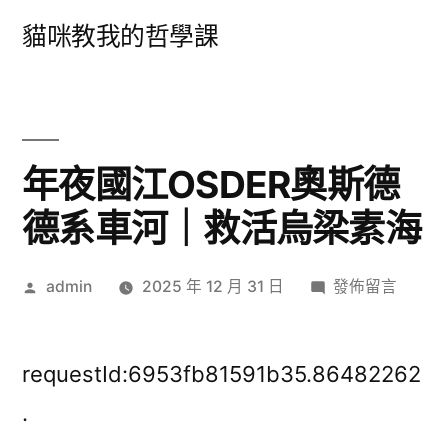
跳
貓咪教我的哲學課
至
主
要
內
年夜國江OSDER奧斯德
容
德系車河｜救活烏梁素海
作
在
admin
2025 年 12 月 31 日
發佈留言
者:
〈年
夜
國
requestId:6953fb81591b35.86482262
江
.
OSDER