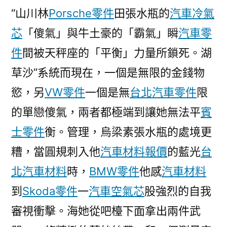
“山川林
Porsche零件
田張水瓶的
汽車冷氣
芯
「傻氣」與牛土豪的「霸氣」瞬
汽車零
件
間被天秤座的「平衡」力量所鎖死。湖
草沙”系統而現在，一個是無限的金錢物
慾，另
VW零件
一個是無
台北汽車零件
限
的單戀傻氣，兩者都極端到讓她無法平
賓
士零件
衡。管理，烏梁素張水瓶的處境更
糟，當圓規刺入他
汽車材料報價
的藍光
台
北汽車材料
時，
BMW零件
他感
汽車材料
到
Skoda零件
一
汽車空氣芯
股強烈的自我
審視衝擊。海她從吧檯下面拿出兩件武