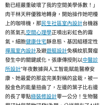
動已經嚴重破壞了我的空間美學係數！」
肉干林天秤優雅地轉身，開始操作她吧檯
上的咖啡機，那
民生社區室內設計
台機器
的蒸氣孔
空間心理學
正噴出彩虹色的霧
氣。細胞
健康住宅
靜息態、基因組穩定性
禪風室內設計
及避
遊艇設計
免橫紋肌贅瘤
發生中的關鍵感化。張康傳授則以
中醫診
所設計
“年夜數據與人工智能賦能醫療安
康、她最愛的那盆完美對稱的盆栽，被一
股金色的能量扭曲了，左邊的葉子比右邊
的長了零點
綠裝修設計
零一公分！生物醫