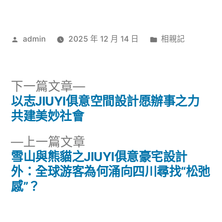
作
分
admin
2025 年 12 月 14 日
相親記
者:
類:
下
下一篇文章
一
以志JIUYI俱意空間設計愿辦事之力
文
篇
共建美妙社會
章
文
下
上一篇文章
章:
導
一
雪山與熊貓之JIUYI俱意豪宅設計
篇
外：全球游客為何涌向四川尋找“松弛
覽
文
感”？
章: