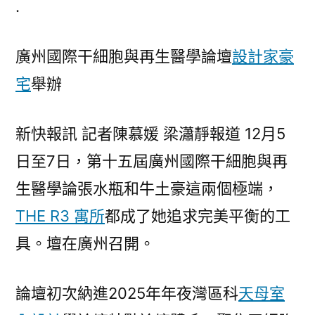
.
人
類
廣州國際干細胞與再生醫學論壇
設計家豪
細
胞
宅
舉辦
譜
系
新快報訊 記者陳慕媛 梁瀟靜報道 12月5
年
夜
日至7日，第十五屆廣州國際干細胞與再
科
生醫學論張水瓶和牛土豪這兩個極端，
學
研
THE R3 寓所
都成了她追求完美平衡的工
討
具。壇在廣州召開。
JIUYI
俱
論壇初次納進2025年年夜灣區科
意
天母室
診