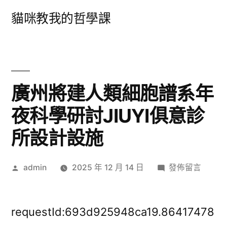
跳
貓咪教我的哲學課
至
主
要
內
廣州將建人類細胞譜系年
容
夜科學研討JIUYI俱意診
所設計設施
作
在
admin
2025 年 12 月 14 日
發佈留言
者:
〈廣
州
將
requestId:693d925948ca19.86417478
建