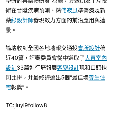
學研討與藥物研發”為題，分送朋友了AI技
術在晉陞疾病預測、精
侘寂風
準醫療及新
藥
綠設計師
發現效力方面的前沿應用與遠
景。
論壇收到全國各地墻報交通投
會所設計
稿
近40篇，評審委員會從中選取了
大直室內
設計
33篇進行墻報展
客變設計
現和口頭快
閃比拼，并最終評選出5個“最佳墻
養生住
宅
報獎”。
TC:jiuyi9follow8