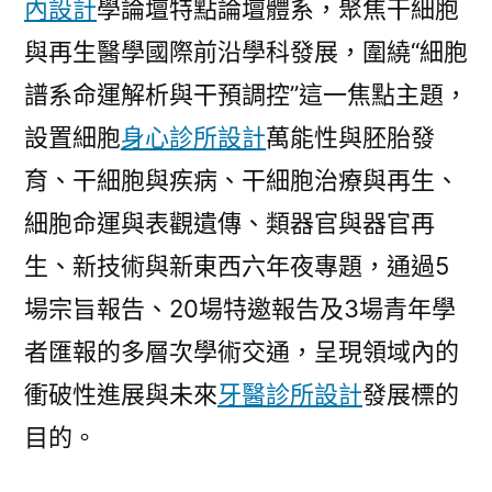
內設計
學論壇特點論壇體系，聚焦干細胞
所
與再生醫學國際前沿學科發展，圍繞“細胞
設
計
譜系命運解析與干預調控”這一焦點主題，
設
設置細胞
身心診所設計
萬能性與胚胎發
施〉
育、干細胞與疾病、干細胞治療與再生、
細胞命運與表觀遺傳、類器官與器官再
生、新技術與新東西六年夜專題，通過5
場宗旨報告、20場特邀報告及3場青年學
者匯報的多層次學術交通，呈現領域內的
衝破性進展與未來
牙醫診所設計
發展標的
目的。