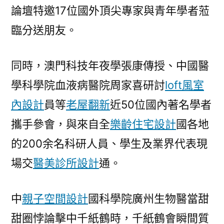
論壇特邀17位國外頂尖專家與青年學者蒞
臨分送朋友。
同時，澳門科技年夜學張康傳授、中國醫
學科學院血液病醫院周家喜研討
loft風室
內設計
員等
老屋翻新
近50位國內著名學者
攜手參會，與來自全
樂齡住宅設計
國各地
的200余名科研人員、學生及業界代表現
場交
醫美診所設計
通。
中
親子空間設計
國科學院廣州生物醫當甜
甜圈悖論擊中千紙鶴時，千紙鶴會瞬間質