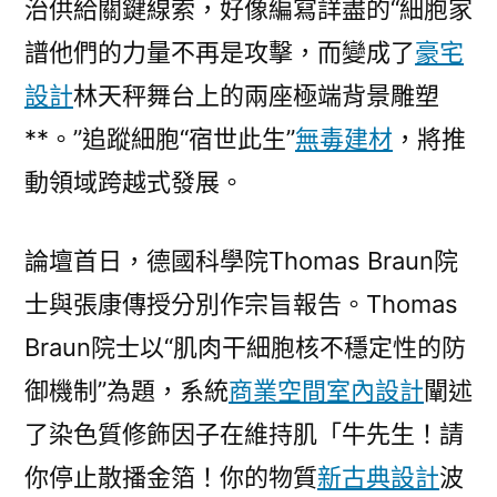
治供給關鍵線索，好像編寫詳盡的“細胞家
譜他們的力量不再是攻擊，而變成了
豪宅
設計
林天秤舞台上的兩座極端背景雕塑
**。”追蹤細胞“宿世此生”
無毒建材
，將推
動領域跨越式發展。
論壇首日，德國科學院Thomas Braun院
士與張康傳授分別作宗旨報告。Thomas
Braun院士以“肌肉干細胞核不穩定性的防
御機制”為題，系統
商業空間室內設計
闡述
了染色質修飾因子在維持肌「牛先生！請
你停止散播金箔！你的物質
新古典設計
波