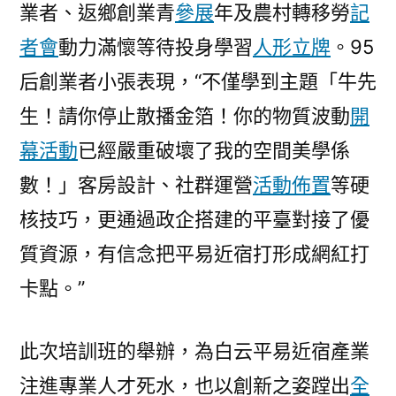
業者、返鄉創業青
參展
年及農村轉移勞
記
者會
動力滿懷等待投身學習
人形立牌
。95
后創業者小張表現，“不僅學到主題「牛先
生！請你停止散播金箔！你的物質波動
開
幕活動
已經嚴重破壞了我的空間美學係
數！」客房設計、社群運營
活動佈置
等硬
核技巧，更通過政企搭建的平臺對接了優
質資源，有信念把平易近宿打形成網紅打
卡點。”
此次培訓班的舉辦，為白云平易近宿產業
注進專業人才死水，也以創新之姿蹚出
全