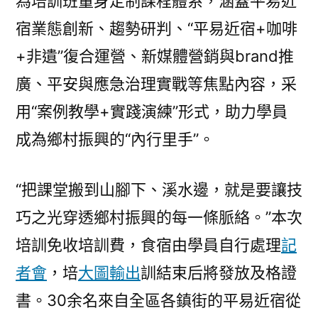
為培訓班量身定制課程體系，涵蓋平易近
宿業態創新、趨勢研判、“平易近宿+咖啡
+非遺”復合運營、新媒體營銷與brand推
廣、平安與應急治理實戰等焦點內容，采
用“案例教學+實踐演練”形式，助力學員
成為鄉村振興的“內行里手”。
“把課堂搬到山腳下、溪水邊，就是要讓技
巧之光穿透鄉村振興的每一條脈絡。”本次
培訓免收培訓費，食宿由學員自行處理
記
者會
，培
大圖輸出
訓結束后將發放及格證
書。30余名來自全區各鎮街的平易近宿從