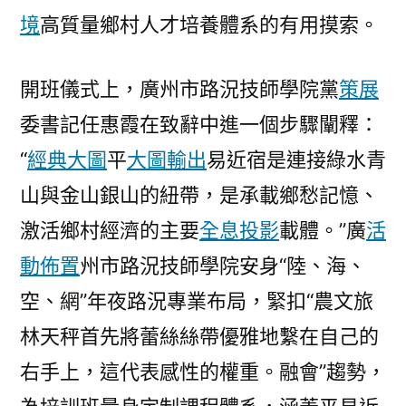
境
高質量鄉村人才培養體系的有用摸索。
開班儀式上，廣州市路況技師學院黨
策展
委書記任惠霞在致辭中進一個步驟闡釋：
“
經典大圖
平
大圖輸出
易近宿是連接綠水青
山與金山銀山的紐帶，是承載鄉愁記憶、
激活鄉村經濟的主要
全息投影
載體。”廣
活
動佈置
州市路況技師學院安身“陸、海、
空、網”年夜路況專業布局，緊扣“農文旅
林天秤首先將蕾絲絲帶優雅地繫在自己的
右手上，這代表感性的權重。融會”趨勢，