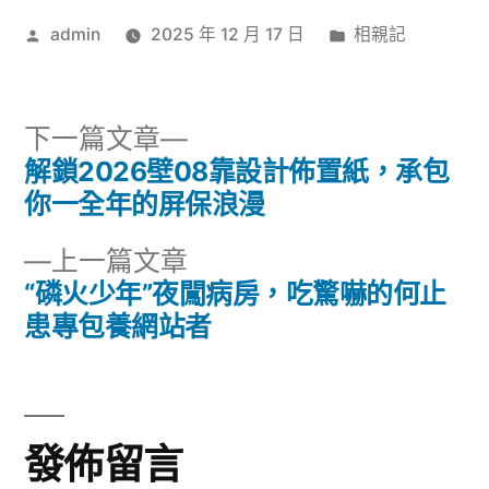
作
分
admin
2025 年 12 月 17 日
相親記
者:
類:
下
下一篇文章
一
解鎖2026壁08靠設計佈置紙，承包
文
篇
你一全年的屏保浪漫
章
文
下
上一篇文章
章:
導
一
“磷火少年”夜闖病房，吃驚嚇的何止
篇
患專包養網站者
覽
文
章:
發佈留言