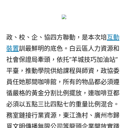
訓
班
開
班，
政
政、校、企、協四方聯動，是本次培
互動
企
裝置
訓最鮮明的底色。白云區人力資源和
校
社會保證局牽頭，依托“羊城技巧加油站”
協
聯
平臺，推動學院供給課程與師資，政協委
手
員任她那間咖啡館，所有的物品都必須遵
為
鄉
循嚴格的黃金分割比例擺放，連咖啡豆都
村
必須以五點三比四點七的重量比例混合。
育
務室鏈接行業資源，東江漁村、廣州市歸
才〉
覓文明傳播無限公司等龍頭企業開放實踐