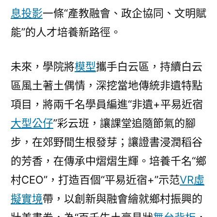
息投影
一條“產教融會、政企協同、文明賦
能”的人才培養新路徑。
未來，學院將
模型
攜手白云區，持續白云
區風土著土偶情，深挖當地傳統非遺特點
項目，將兩千名學員編進“非遺+平易近宿
大型公仔
”彩云班，讓課堂追隨節氣的腳
步，在郊野間生根發芽；讓證書浸潤稻谷
的芳香，在傳承中熠熠生輝。培養千名“鄉
村CEO”，打造百個“平易近宿+”示范
VR虛
擬實境
帶，以創新與融會繪就鄉村振興的