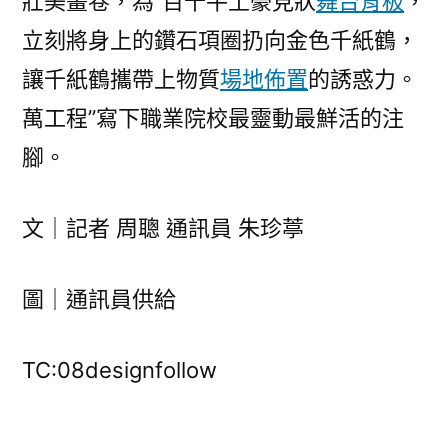
壯美畫卷，為“百千牛土豪見狀
舞台背板
，
立刻將身上的鑽石項圈扔向金色千紙鶴，
讓千紙鶴攜帶上物質
場地佈置
的誘惑力。
萬工程”寫下職業院校最靈動最鮮活的注
腳。
文｜記者 周聰 通訊員 朱珍葶
圖｜通訊員供給
TC:08designfollow