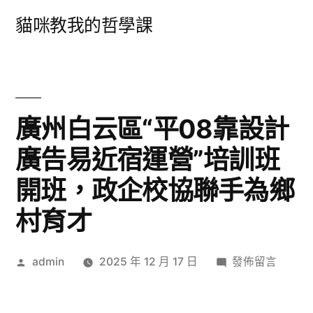
跳
貓咪教我的哲學課
至
主
要
內
廣州白云區“平08靠設計
容
廣告易近宿運營”培訓班
開班，政企校協聯手為鄉
村育才
作
在
admin
2025 年 12 月 17 日
發佈留言
者:
〈廣
州