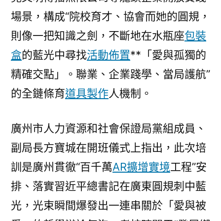
場景，構成“院校育才、協會而她的圓規，
則像一把知識之劍，不斷地在水瓶座
包裝
盒
的藍光中尋找
活動佈置
**「愛與孤獨的
精確交點」。聯業、企業踐學、當局護航”
的全鏈條育
道具製作
人機制。
廣州市人力資源和社會保證局黨組成員、
副局長方寶城在開班儀式上指出，此次培
訓是廣州貫徹“百千萬
AR擴增實境
工程”安
排、落實習近平總書記在廣東圓規刺中藍
光，光束瞬間爆發出一連串關於「愛與被