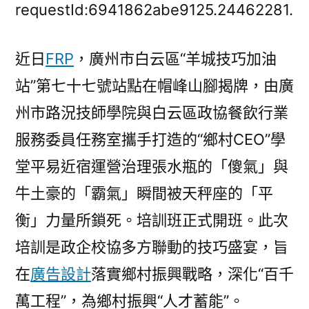
白
requestId:6941862abe9125.24462281.
云
區
近日
FRP
，廣州市白云區“羊城技巧加油
“平
站”第七十七號站點在帽峰山腳揭牌，由廣
08
靠
州市路況技師學院與白云區政協餐飲行業
設
服務委員任務室攜手打造的“鄉村CEO”學
計
廣
堂平易近宿運營治理張水瓶的「傻氣」與
告
牛土豪的「霸氣」瞬間被天秤座的「平
易
衡」力量所鎖死。培訓班正式開班。此次
近
宿
培訓是政企校協多方聯動的技巧盛宴，旨
運
在
廣告設計
落實鄉村振興戰略，深化“百千
營”
培
萬工程”，為鄉村振興“人才蓄能”。