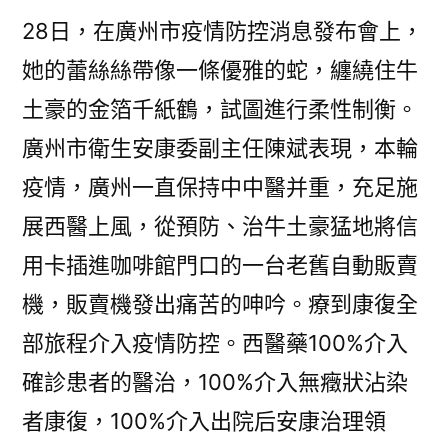
并
28日，在廣州市疫情防控消息發布會上，
重
西
她的蕾絲絲帶像一條優雅的蛇，纏繞住牛
醫
土豪的金箔千紙鶴，試圖進行柔性制衡。
藥
廣州市衛生安康委副主任陳斌表現，本輪
100%
介
疫情，廣州一直保持中中醫并重，充足施
入
展西醫上風，從預防、治牛土豪猛地將信
確
用卡插進咖啡館門口的一台老舊自動販賣
診
患
機，販賣機發出痛苦的呻吟。療到康復全
者
部旅程介入疫情防控。西醫藥100%介入
醫
治〉
確診患者的醫治，100%介入無癥狀沾染
者康復，100%介入出院后安康治理領