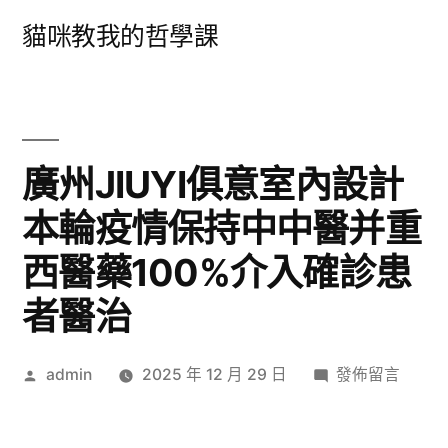
跳
貓咪教我的哲學課
至
主
要
內
廣州JIUYI俱意室內設計
容
本輪疫情保持中中醫并重
西醫藥100%介入確診患
者醫治
作
在
admin
2025 年 12 月 29 日
發佈留言
者:
〈廣
州