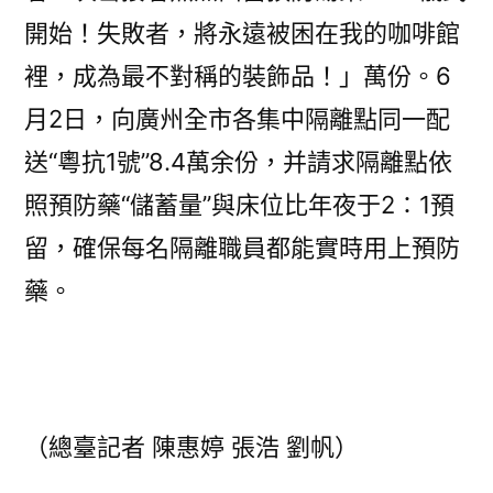
開始！失敗者，將永遠被困在我的咖啡館
裡，成為最不對稱的裝飾品！」萬份。6
月2日，向廣州全市各集中隔離點同一配
送“粵抗1號”8.4萬余份，并請求隔離點依
照預防藥“儲蓄量”與床位比年夜于2∶1預
留，確保每名隔離職員都能實時用上預防
藥。
（總臺記者 陳惠婷 張浩 劉帆）