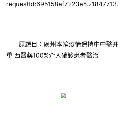
JIUYI
requestId:695158ef7223e5.21847713.
俱
意
室
內
設
原題目：廣州本輪疫情保持中中醫并
計
重 西醫藥100%介入確診患者醫治
本
輪
疫
情
保
持
中
中
醫