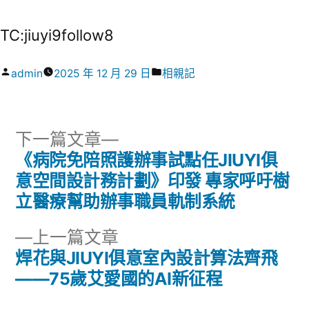
TC:jiuyi9follow8
作
分
admin
2025 年 12 月 29 日
相親記
者:
類:
下
下一篇文章
一
《病院免陪照護辦事試點任JIUYI俱
文
篇
意空間設計務計劃》印發 專家呼吁樹
章
文
立醫療幫助辦事職員軌制系統
章:
導
下
上一篇文章
一
焊花與JIUYI俱意室內設計算法齊飛
覽
篇
——75歲艾愛國的AI新征程
文