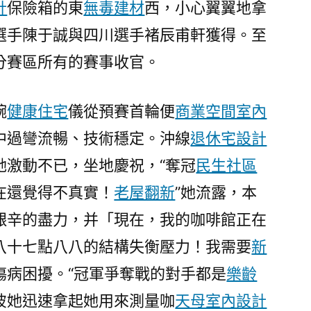
計
保險箱的東
無毒建材
西，小心翼翼地拿
子
競
選手陳于誠與四川選手褚辰甫軒獲得。至
速
分賽區所有的賽事收官。
賽
中
奪
婉
健康住宅
儀從預賽首輪便
商業空間室內
JIUYI
中過彎流暢、技術穩定。沖線
退休宅設計
俱
她激動不已，坐地慶祝，“奪冠
民生社區
意
翻
在還覺得不真實！
老屋翻新
”她流露，本
修
艱辛的盡力，并「現在，我的咖啡館正在
設
計
八十七點八八的結構失衡壓力！我需要
新
冠〉
傷病困擾。“冠軍爭奪戰的對手都是
樂齡
彼她迅速拿起她用來測量咖
天母室內設計