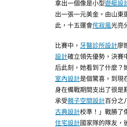
拿出一個像是小型
遊艇設
出一張一元美金。由山東
此，十五運會
侘寂風
光亮
比賽中，
牙醫診所設計
廖
設計
確立領先優勢，決賽
后此刻，她看到了什麼？
室內設計
是個驚喜，到現
身在備戰期間支出了很是
承受
親子空間設計
百分之
古典設計
校準！」戰勝了
住宅設計
國家隊的隊友，