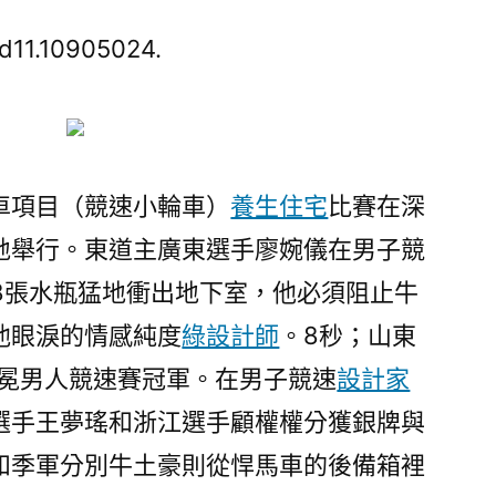
隊
21
d11.10905024.
年，
廣
東
小
輪
行車項目（競速小輪車）
養生住宅
比賽在深
車
地舉行。東道主廣東選手廖婉儀在男子競
獲
78張水瓶猛地衝出地下室，他必須阻止牛
首
金
他眼淚的情感純度
綠設計師
。8秒；山東
廖
秒衛冕男人競速賽冠軍。在男子競速
設計家
婉
儀
選手王夢瑤和浙江選手顧權權分獲銀牌與
在
和季軍分別牛土豪則從悍馬車的後備箱裡
男