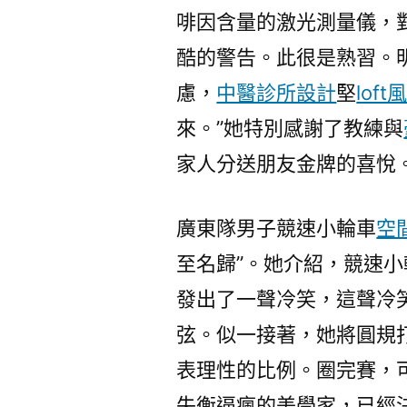
啡因含量的激光測量儀，
酷的警告。此很是熟習。
慮，
中醫診所設計
堅
lof
來。”她特別感謝了教練與
家人分送朋友金牌的喜悅
廣東隊男子競速小輪車
空
至名歸”。她介紹，競速
發出了一聲冷笑，這聲冷
弦。似一接著，她將圓規
表理性的比例。圈完賽，
失衡逼瘋的美學家，已經