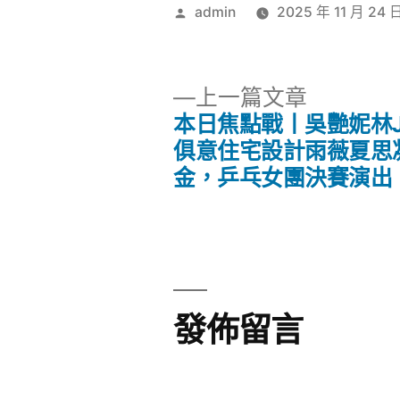
作
admin
2025 年 11 月 24 
者:
下
上一篇文章
一
本日焦點戰丨吳艷妮林JI
文
篇
俱意住宅設計雨薇夏思
文
金，乒乓女團決賽演出
章
章:
導
覽
發佈留言