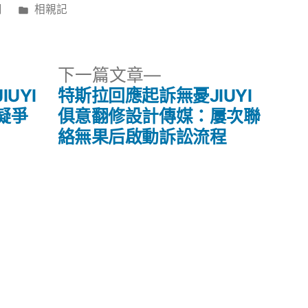
分
日
相親記
類:
下
下一篇文章
一
UYI
特斯拉回應起訴無憂JIUYI
篇
凝爭
俱意翻修設計傳媒：屢次聯
文
絡無果后啟動訴訟流程
章: