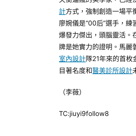
計
方式，強制創造一場平
廖婉儀是“00后”選手，練
爆發力傑出，頭腦靈活。
牌是她實力的證明。馬麗
室內設計
隊21年來的首枚
目著名度和
醫美診所設計
（李薇）
TC:jiuyi9follow8