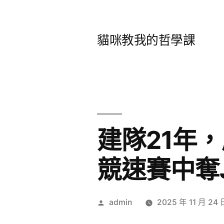
跳
至
貓咪教我的哲學課
主
要
內
容
建隊21年
競速賽中奪J
作
admin
2025 年 11 月 24 
者: