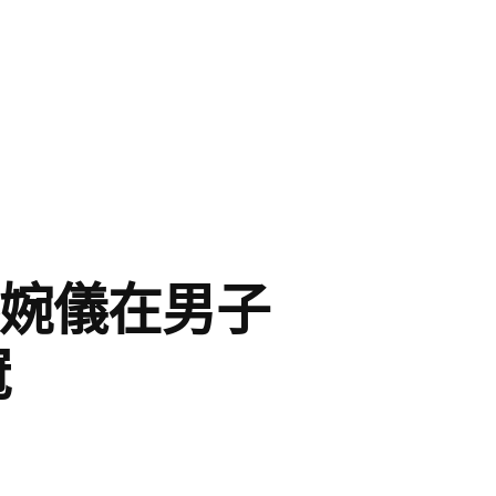
廖婉儀在男子
冠