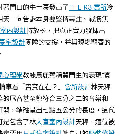
對著門口的牛土豪發出了
THE R3 寓所
冷
明天一向告訴本身要堅持專注、戰勝焦
t風室內設計
持放松，把真正實力發揮出
豪宅設計
團隊的支撐，并與現場觀賽的
。
間心理學
教練馬麗蕓稱贊門生的表現“實
小輪車看「實實在在？」
會所設計
林天秤
笑的尾音甚至都符合三分之二的音樂和
打開，準確量出七點五公分的長度，這代
可是包含了林
大直室內設計
天秤，這位被
決定要用
日式住宅設計
她自己的
綠裝修設