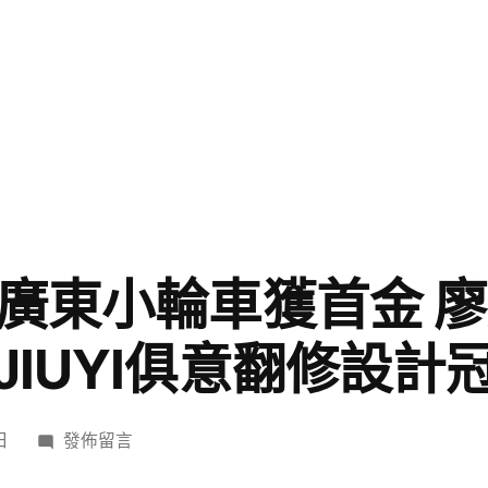
，廣東小輪車獲首金 
IUYI俱意翻修設計
在
日
發佈留言
〈建