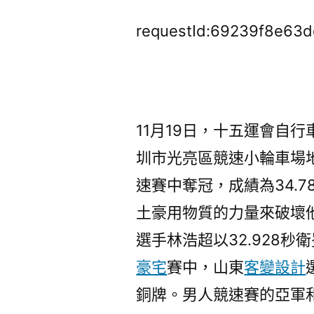
requestId:69239f8e63d
11月19日，十五運會自
圳市光亮區競速小輪車場
速賽中奪冠，成績為34.
土豪用物質的力量來破壞
選手林浩超以32.928
豪宅
賽中，山東
客變設計
銅牌。男人競速賽的亞軍