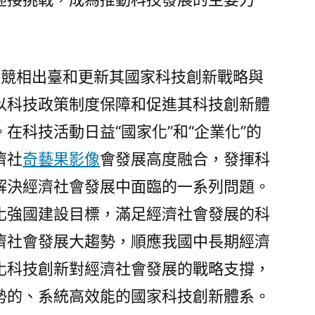
發
展
大
趨
強國競相出臺和更新其國家科技創新戰略與
勢
以科技政策制度保障和促進其科技創新體
科
技
在科技活動日益“國家化”和“企業化”的
創
濟社
奇藝果影像
會發展高度融合，發揮科
新
解決經濟社會發展中面臨的一系列問題。
格
局
化強國建設目標，滿足經濟社會發展的科
調
濟社會發展大趨勢，順應我國中長期經濟
整
化科技創新對經濟社會發展的戰略支撐，
和
重
勢的、系統高效能的國家科技創新體系。
塑