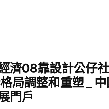
經濟08靠設計公仔
新格局調整和重塑 _ 
展門戶