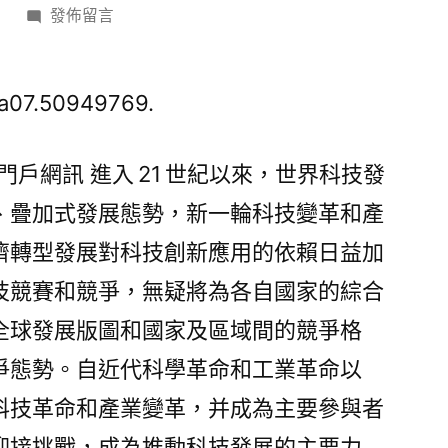
在
日
發佈留言
〈我
國
中
a07.50949769.
長
期
門戶網訊 進入 21 世紀以來，世界科技發
經
、疊加式發展態勢，新一輪科技變革和產
濟
08
濟轉型發展對科技創新應用的依賴日益加
靠
技競賽和競爭，無疑將為各自國家的綜合
設
計
全球發展版圖和國家及區域間的競爭格
公
爭態勢。自近代科學革命和工業革命以
仔
科技革命和產業變革，并成為主要參與者
社
會
迎接挑戰，成為推動科技發展的主要力