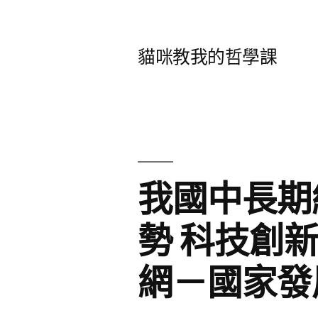
跳
至
貓咪教我的哲學課
主
要
內
容
我國中長期
勢 科技創
網－國家發