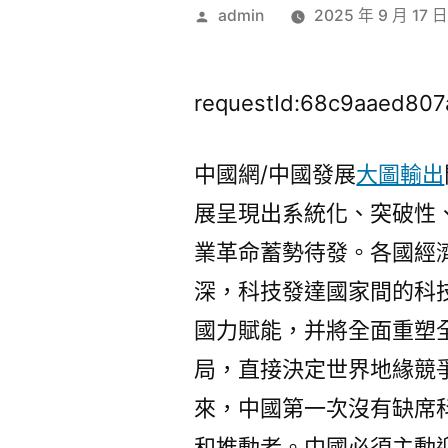
作
admin
2025 年 9 月 17 
者:
requestId:68c9aaed807
中國網/中國發展
大圖輸出
展呈現出系統化、突破性
業革命蓄勢待發。各國經
深，科技發達國家間的科
國力賦能，并將全面重塑
局，直接決定世界地緣競
來，中國第一次沒有缺席
和推動者。中國必須主動