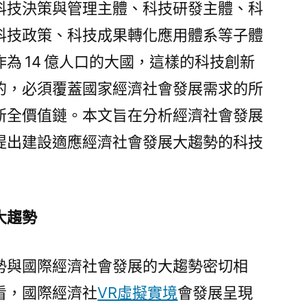
科技決策與管理主體、科技研發主體、科
_
中
科技政策、科技成果轉化應用體系等子體
國
為 14 億人口的大國，這樣的科技創新
發
的，必須覆蓋國家經濟社會發展需求的所
展
門
新全價值鏈。本文旨在分析經濟社會發展
戶
提出建設適應經濟社會發展大趨勢的科技
網
－
國
家
大趨勢
發
展
門
勢與國際經濟社會發展的大趨勢密切相
戶〉
看，國際經濟社
VR虛擬實境
會發展呈現