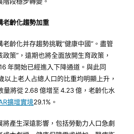
展階段穩步轉變。
構老齡化趨勢加重
老齡化并存趨勢挑戰“健康中國”。盡管
“二孩政策”，遠期也將全面放開生育政策，
016 年開始已經進入下降通道。與此同
65 歲以上老人占總人口的比重均明顯上升，
數量將從 2.68 億增至 4.23 億，老齡化水
AR擴增實境
29.1%。
展將產生深遠影響，包括勞動力人口急劇