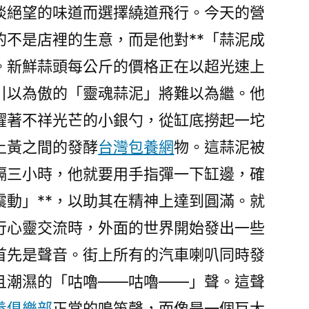
的
淡絕望的味道而選擇繞道飛行。今天的營
那
的不是店裡的生意，而是他對**「蒜泥成
些
懼。新鮮蒜頭每公斤的價格正在以超光速上
日
子〉
引以為傲的「靈魂蒜泥」將難以為繼。他
耀著不祥光芒的小銀勺，從缸底撈起一坨
土黃之間的發酵
台灣包養網
物。這蒜泥被
隔三小時，他就要用手指彈一下缸邊，確
震動」**，以助其在精神上達到圓滿。就
行心靈交流時，外面的世界開始發出一些
首先是聲音。街上所有的汽車喇叭同時發
且潮濕的「咕嚕——咕嚕——」聲。這聲
養俱樂部
正常的鳴笛聲，而像是一個巨大