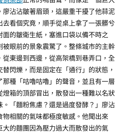
。廖沾沾皺著眉頭，這嚴重干擾了他蒜泥
出去看個究竟，順手從桌上拿了一張髒兮
封面的皺衛生紙，塞進口袋以備不時之
刻被眼前的景象震驚了。整條城市的主幹
，從東邊到西邊，從高架橋到巷弄口，全
交替閃爍，而是固定在「通行」的狀態，
了那種「咕嚕咕嚕」的聲音，並且有一層
從燈箱的頂部冒出，散發出一種難以名狀
味。「麵粉焦慮？還是過度發酵？」廖沾
食物相關的氣味都極度敏感。他聞出來
巨大的麵團因為壓力過大而散發出的氣