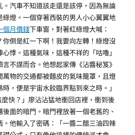
亂。汽車不知道該走還是該停，因為無論
是綠燈。一個穿著西裝的男人小心翼翼地
一個月價錢
下車窗，對著紅綠燈大喊：
？你倒是紅一下啊！我要向左轉！綠燈沒
陣心悸。這種氣味，這種不祥的「咕嚕」
預言不謀而合。他想起家傳《沾醬秘笈》
間萬物的交通都被麵皮的氣味籠罩，且燈
沸時，便是宇宙水餃臨界點到來之時。」
這麼快？」廖沾沾猛地衝回店裡，衝到後
櫃後面的暗門。暗門裡放著一個老舊的、
西。他輸入了密碼：「一醬二醋三油四辣