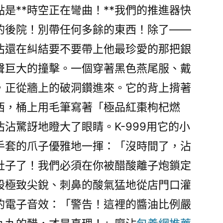
是**時空正在彎曲！**我們的推進器快
的後院！別帶任何多餘的東西！除了——
沾還在糾結要不要帶上他最珍愛的那把銀
聲巨大的撞擊。一個穿著黑色燕尾服、戴
，正從牆上的破洞鑽進來。它的背上揹著
西，桶上用毛筆寫著「極品紅棗枸杞燃
沾驚訝地瞪大了眼睛。K-999用它的小
手套的爪子優雅地一揮：「沒時間了，沾
肚子了！我們必須在你被醋酸離子炮鎖定
股極致尖銳、刺鼻的酸氣猛地從店門口灌
的電子音效：「警告！這裡的醬油比例嚴