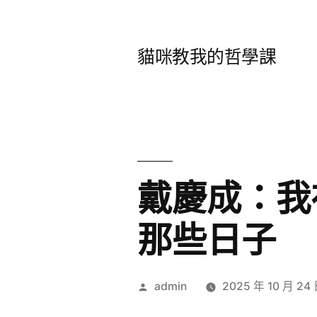
跳
至
貓咪教我的哲學課
主
要
內
容
戴慶成：我
那些日子
作
admin
2025 年 10 月 24
者: