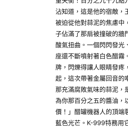
重失衡！百分之九十九點
沾知道，這是他的宿敵，
被迫從他對蒜泥的焦慮中
子佔滿了那扇被撞破的牆
酸氣扭曲。一個閃閃發光
座還不斷噴射著白色醋霧
牌，閃爍得讓人眼睛發疼
起，這次帶著金屬回音的
那充滿腐敗氣味的蒜泥，
為你那百分之五的醬油，
價！」醋罐機器人的頂端
藍色光芒。K-999特務