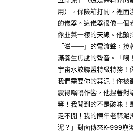
五蒜泥」（這是醬料界的
用）。保險箱打開，裡面
的儀器。這儀器很像一個
像韭菜一樣的天線。他顫
「滋——」的電流聲，接
滿養生焦慮的聲音。「喂！
宇宙水餃聯盟特級特務！
我們需要你的蒜泥！你被
震得嗡嗡作響，他捏著對
等！我聞到的不是酸味！
走不開！我的陳年老蒜泥
泥？」對面傳來K-999