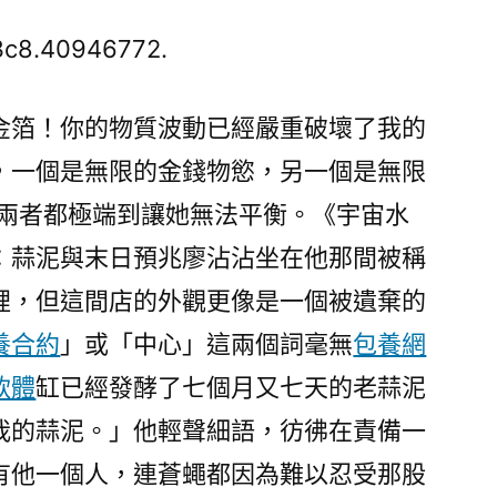
慶
成：
3c8.40946772.
我
在
金箔！你的物質波動已經嚴重破壞了我的
噴
，一個是無限的金錢物慾，另一個是無限
鼻
專
兩者都極端到讓她無法平衡。《宇宙水
包
：蒜泥與末日預兆廖沾沾坐在他那間被稱
養
價
裡，但這間店的外觀更像是一個被遺棄的
格
養合約
」或「中心」這兩個詞毫無
包養網
港
軟體
缸已經發酵了七個月又七天的老蒜泥
愛
國
我的蒜泥。」他輕聲細語，彷彿在責備一
學
有他一個人，連蒼蠅都因為難以忍受那股
校