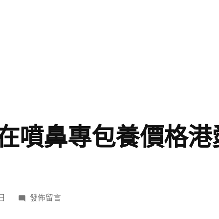
在噴鼻專包養價格港
在
 日
發佈留言
〈戴