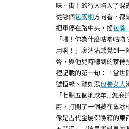
味。街上的行人陷入了混
從哪個
包養網
方向看，都
把車停在路中央，搖
包養
「喂！你為什麼咕嚕咕嚕
用啊！」廖沾沾感覺到一
聲，與他兒時聽到的家傳
裡記載的第一句：「當世
號恒綠、聲如湯
包養女人
「七點五個地球年…怎麼
廚，打開了一個藏在舊冰
像是古代金屬保險箱的東