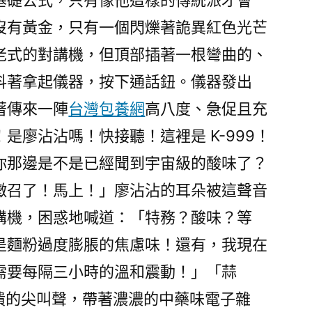
基礎公式，只有像他這樣的傳統派才會
沒有黃金，只有一個閃爍著詭異紅色光芒
老式的對講機，但頂部插著一根彎曲的、
抖著拿起儀器，按下通話鈕。儀器發出
著傳來一陣
台灣包養網
高八度、急促且充
是廖沾沾嗎！快接聽！這裡是 K-999！
你那邊是不是已經聞到宇宙級的酸味了？
徵召了！馬上！」廖沾沾的耳朵被這聲音
講機，困惑地喊道：「特務？酸味？等
是麵粉過度膨脹的焦慮味！還有，我現在
需要每隔三小時的溫和震動！」「蒜
崩潰的尖叫聲，帶著濃濃的中藥味電子雜