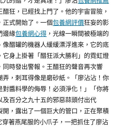
九九的醋，才是真理！」廖沾
包養網推薦
王醋狂，已經找上門了。他的宇宙冒險，
，正式開始了。一個
包養網評價
狂妄的影
門邊緣
包養網心得
，光線一瞬間被極端的
、像醋罐的機器人緩緩漂浮進來，它的底
。它身上掛著「醋狂派大勝利」的霓虹燈
，同時發出警報。王醋狂的聲音再次響
嘲弄，刺耳得像是磨砂紙。「廖沾沾！你
是對醬料學的侮辱！必須淨化！」「你將
以及百分之九十五的邪惡蒜頭付出代
裂開，露出了一個巨大的管口，正在聚積
用它穿著燕尾服的小爪子，一把抓住了廖沾