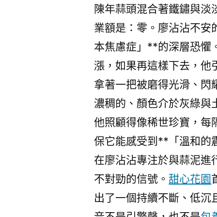
陳年蒜頭混合著鐵鏽與淡
業額是：零。廖沾沾不安
本焦慮症」**的深層恐
漲，如果再這樣下去，他
拿著一把被磨得光滑、閃
濃稠的、顏色介於灰綠與
他照顧得像稀世珍寶，每
保它能感受到**「溫和的
在廖沾沾專注於與蒜泥進
不對勁的信號。
甜心花園
出了一個持續不斷、低沉
音不是引擎聲，也不是
包