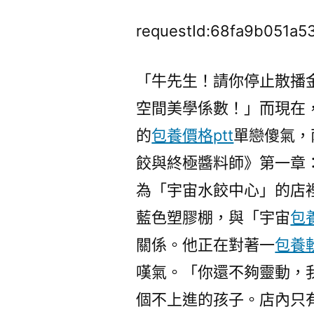
requestId:68fa9b051a5
「牛先生！請你停止散播
空間美學係數！」而現在
的
包養價格ptt
單戀傻氣，
餃與終極醬料師》第一章
為「宇宙水餃中心」的店
藍色塑膠棚，與「宇宙
包
關係。他正在對著一
包養
嘆氣。「你還不夠靈動，
個不上進的孩子。店內只