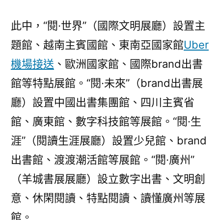
節
八
此中，“閱·世界”（國際文明展廳）設置主
年
題館、越南主賓國館、東南亞國家館
Uber
夜
特
機場接送
、歐洲國家館、國際brand出書
點
館等特點展館。“閱·未來”（brand出書展
亮
廳）設置中國出書集團館、四川主賓省
點，
等
館、廣東館、數字科技館等展館。“閱·生
著
涯”（閱讀生涯展廳）設置少兒館、brand
與
你
出書館、渡渡潮活館等展館。“閱·廣州”
雙
（羊城書展展廳）設立數字出書、文明創
向
意、休閑閱讀、特點閱讀、讀懂廣州等展
奔
赴〉
館。