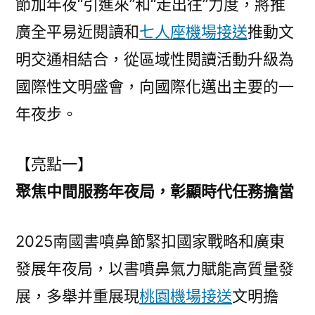
節加年夜“引進來”和“走出往”力度，將推
廣全平易近閱讀和
七人座機場接送
推動文
明交通相結合，從區域性閱讀活動升級為
國際性文明盛會，向國際化邁出主要的一
年夜步。
【亮點一】
聚焦中間服務年夜局，彰顯時代任務擔當
2025南國書噴鼻節緊扣國家戰略和廣東
發展年夜局，以書噴鼻氣力賦能高質量發
展，多舉并重展現
桃園機場接送
文明擔