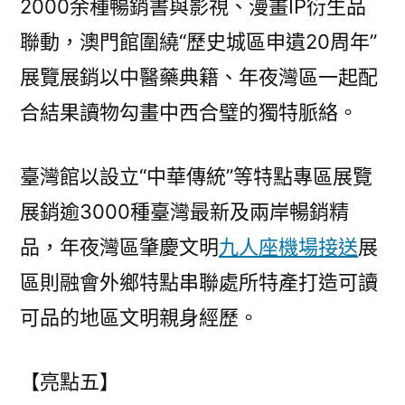
2000余種暢銷書與影視、漫畫IP衍生品
聯動，澳門館圍繞“歷史城區申遺20周年”
展覽展銷以中醫藥典籍、年夜灣區一起配
合結果讀物勾畫中西合璧的獨特脈絡。
臺灣館以設立“中華傳統”等特點專區展覽
展銷逾3000種臺灣最新及兩岸暢銷精
品，年夜灣區肇慶文明
九人座機場接送
展
區則融會外鄉特點串聯處所特產打造可讀
可品的地區文明親身經歷。
【亮點五】