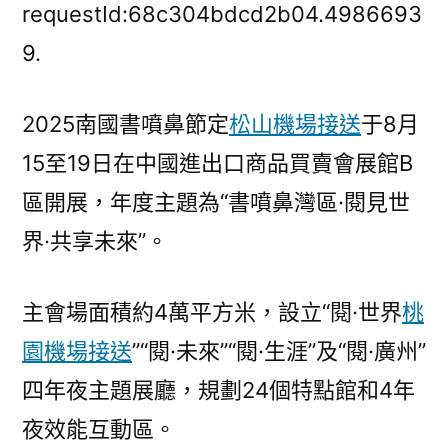
看！
requestId:68c304bdcd2b04.4986693
2025
9.
南
國
2025南國書噴鼻節定
松山機場接送
于8月
書
噴
15至19日在中國進出口商品買賣會展館B
玩
區開展，年度主題為“書噴鼻灣區·閱見世
翻
天
界·共享未來”。
桃
園
主會場面積約4萬平方米，設立“閱·世界
桃
機
場
園機場接送
”“閱·未來”“閱·生涯”及“閱·廣州”
接
四年夜主題展廳，規劃24個特點館和4年
送
夜效能互動區。
鼻