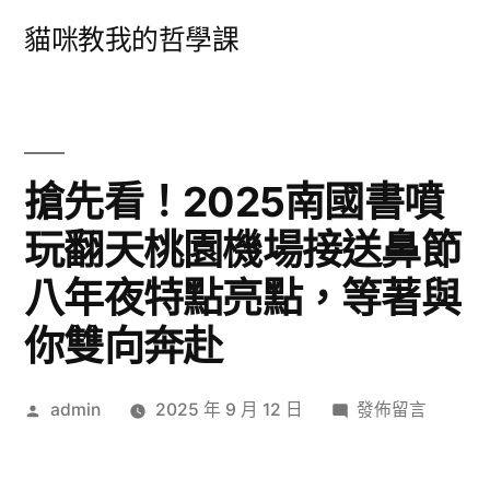
跳
貓咪教我的哲學課
至
主
要
內
搶先看！2025南國書噴
容
玩翻天桃園機場接送鼻節
八年夜特點亮點，等著與
你雙向奔赴
作
在
admin
2025 年 9 月 12 日
發佈留言
者:
〈搶
先