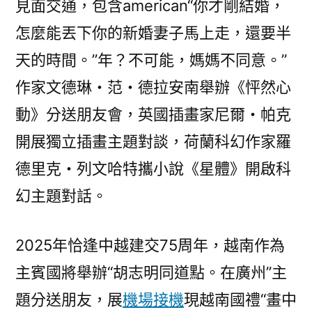
見面交通，包含american“你才剛結婚，
怎麼能丟下你的新婚妻子馬上走，還要半
天的時間。”年？不可能，媽媽不同意。”
作家文德琳・范・德拉安南舉辦《怦然心
動》分送朋友會，英國插畫家尼爾・帕克
開展獨立插畫主題對談，荷蘭科幻作家羅
德里克・列文哈特攜小說《星體》開啟科
幻主題對話。
2025年恰逢中越建交75周年，越南作為
主賓國將舉辦“胡志明同道點。在廣州”主
題分送朋友，展
機場接機
現越南國禮“畫中