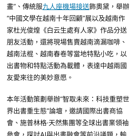
畫”、傳統服
九人座機場接送
飾奧黛，舉辦
“中國文學在越南十年回顧”展以及越南作
家杜光俊煌《白云生處有人家》作品分送
朋友活動，還將現場售賣越南滴漏咖啡、
越南法棍、越南春卷等當地特點小吃，以
出書物和特點活動為載體，表達中越兩國
友愛來往的美妙意愿。
本年活動策劃舉辦“智取未來：科技重塑世
界出書重生態”論壇，邀請國際出書商協
會、施普林格·天然集團等全球出書業領袖
參會，探討AI與出書融會等前沿議題，輸