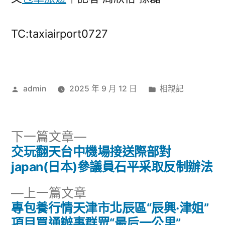
TC:taxiairport0727
作
分
admin
2025 年 9 月 12 日
相親記
者:
類:
下
下一篇文章
一
交玩翻天台中機場接送際部對
文
篇
japan(日本)參議員石平采取反制辦法
章
文
下
上一篇文章
章:
導
一
專包養行情天津市北辰區“辰興·津姐”
篇
項目買通辦事群眾“最后一公里”