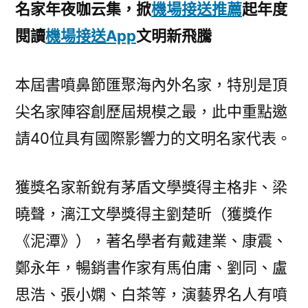
名家年夜咖云集，掀
機場接送推薦
起年度
閱讀
機場接送App
文明新飛騰
本屆書噴鼻節匯聚海內外名家，特別是頂
尖名家陣容創歷屆規模之最，此中重點邀
請40位具有國際影響力的文明名家代表。
獲獎名家新銳有茅盾文學獎得主格非、梁
曉聲，漓江文學獎得主劉楚昕（獲獎作
《泥潭》），著名學者有戴建業、康震、
鄭永年，暢銷書作家有馬伯庸、劉同、盧
思浩、張小嫻、白茶等，演藝界名人有噴