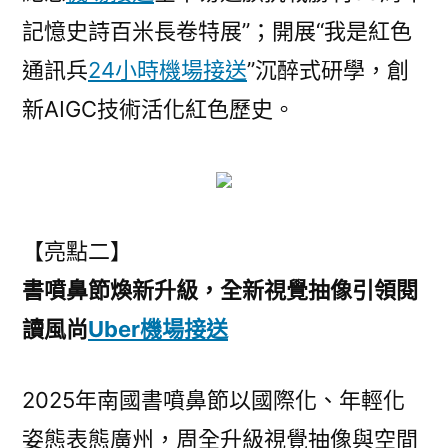
記憶史詩百米長卷特展”；開展“我是紅色
通訊兵
24小時機場接送
”沉醉式研學，創
新AIGC技術活化紅色歷史。
【亮點二】
書噴鼻節煥新升級，全新視覺抽像引領閱
讀風尚
Uber機場接送
2025年南國書噴鼻節以國際化、年輕化
姿態表態廣州，周全升級視覺抽像與空間