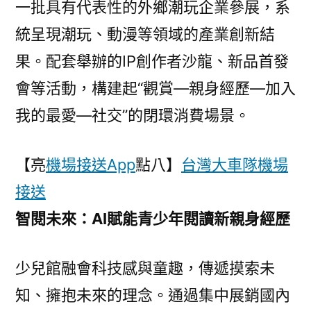
一批具有代表性的外鄉潮玩企業參展，系
統呈現潮玩、動漫等領域的產業創新結
果。配套舉辦的IP創作者沙龍、新品首發
會等活動，構建起“觀賞—親身經歷—加入
我的最愛—社交”的閉環消費場景。
【亮
機場接送App
點八】
台灣大車隊機場
接送
智閱未來：AI賦能青少年閱讀新親身經歷
少兒館融會科技感與童趣，傳遞摸索未
知、擁抱未來的理念。通過集中展銷國內