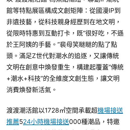
館等特點展區構成文創矩陣：從國漫IP到
非遺技藝，從科技親身經歷到在地文明，
從限時特惠到互動打卡，既“很好吃，不遜
於王阿姨的手藝。”裴母笑瞇瞇的點了點
頭。滿足Z世代對潮水的追逐，又讓傳統
文明在創意中煥發重生，構建起覆蓋“傳統
+潮水+科技”的全維度文創生態，讓文明
消費煥發新活氣。
渡渡潮活館以1728㎡空間承載超
機場接送
推薦
5
24小時機場接送
000種潮品，特邀