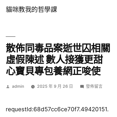
跳
貓咪教我的哲學課
至
主
要
內
散佈同毒品案逝世囚相關
容
虛假陳述 數人接獲更甜
心寶貝專包養網正唆使
作
在
admin
2025 年 9 月 26 日
發佈留言
者:
〈散
佈
同
requestId:68d57cc6ce70f7.49420151.
毒