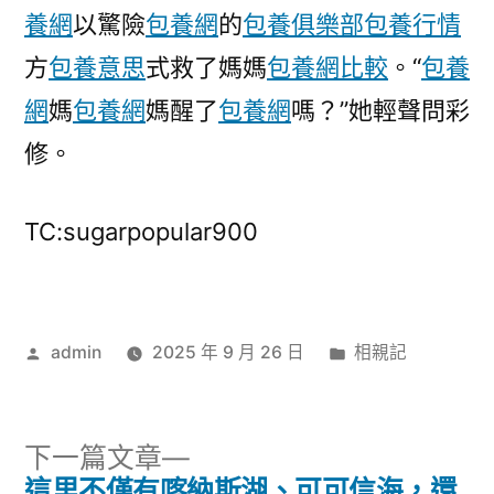
養網
以驚險
包養網
的
包養俱樂部
包養行情
甜
心
方
包養意思
式救了媽媽
包養網比較
。“
包養
寶
網
媽
包養網
媽醒了
包養網
嗎？”她輕聲問彩
貝
專
修。
包
養
TC:sugarpopular900
網
正
唆
使〉
作
分
admin
2025 年 9 月 26 日
相親記
者:
類:
下
下一篇文章
一
這里不僅有喀納斯湖、可可信海，還