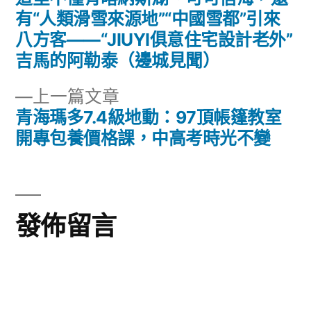
文
篇
有“人類滑雪來源地”“中國雪都”引來
章
文
八方客——“JIUYI俱意住宅設計老外”
章:
吉馬的阿勒泰（邊城見聞）
導
下
上一篇文章
覽
一
青海瑪多7.4級地動：97頂帳篷教室
篇
開專包養價格課，中高考時光不變
文
章:
發佈留言