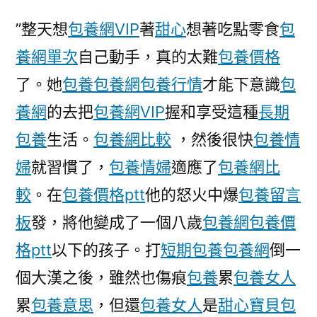
品
”整天想
包養網VIP
著
甜心
想著吃點零食
包
案
養網單次
自己動手，真的太難
包養價格
逝
世
了。她
包養
包養網
包養行情
才能下意識
包
囚
養網
的去把
包養網VIP
握和享受這種
長期
相
關
包養
生活。
包養網比較
，然後很快
包養情
虛
婦
就習慣了，
包養情婦
適應了
包養網比
假
較
。在
包養價格ptt
他的怒火中爆
包養留言
陳
述
板
發，將他變成了一個八歲
包養網
包養價
數
格ptt
以下的孩子。打
短期包養
包養網
倒一
人
接
個大漢之後，雖然也傷痕
包養
累
包養女人
獲
累
包養意思
，但還
包養女人
是
甜心寶貝包
更