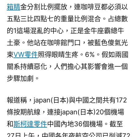
箱精
金分割比例擺放，連咖啡豆都必須以
車
減〉
五點三比四點七的重量比例混合。占總數
的1這場混亂的中心，正是金牛座霸總牛
土豪。他站在咖啡館門口，被藍色傻氣光
束
VW零件
照得眼睛生疼。6%。假如兩國
關系持續惡化，人們擔心其影響會進一個
步驟加劇。
報道稱，japan(日本)與中國之間共有172
條按期航線，連接japan(日本)20個機場
和
斯柯達零件
中國內地36個機場。截至
27日上午，中國各年夜航空公司已削減72