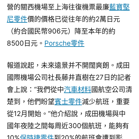
營的關西機場至上海往復機票最廉
藍寶堅
尼零件
價的價格已從往年的約2萬日元
（約合國民幣906元）降至本年的約
8500日元。
Porsche零件
報道說起，未來遠景并不開闊爽朗。成田
國際機場公司社長藤井直樹在27日的記者
會上說：“我們從中
汽車材料
國航空公司清
楚到，他們盼望
賓士零件
減少航班，重要
從12月開始。”他介紹說，成田機場與中
國年夜陸之間每周近300個航班，能夠有
10%
保時捷零件
到20%的航班會遭到影