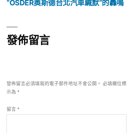
篇
“OSDER奧斯德台北汽車緘默”的轟鳴
覽
文
章:
發佈留言
發佈留言必須填寫的電子郵件地址不會公開。
必填欄位標
示為
*
留言
*