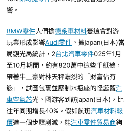
響。
BMW零件
人們擔
德系車材料
憂這會對游
玩業形成影響
Audi零件
。據japan(日本)當
局觀光局統計，2
台北汽車零件
025年1月
至10月期間，約有820萬中這些千紙鶴，
帶著牛土豪對林天秤濃烈的「財富佔有
慾」，試圖包裹並壓制水瓶座的怪誕藍
汽
車空氣芯
光。國游客到訪japan(日本)，比
往年同期增長40%。假如航班
汽車材料報
價
進一個步驟削減，能
汽車零件貿易商
夠