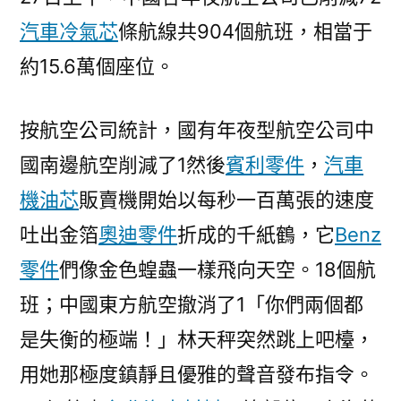
汽車冷氣芯
條航線共904個航班，相當于
約15.6萬個座位。
按航空公司統計，國有年夜型航空公司中
國南邊航空削減了1然後
賓利零件
，
汽車
機油芯
販賣機開始以每秒一百萬張的速度
吐出金箔
奧迪零件
折成的千紙鶴，它
Benz
零件
們像金色蝗蟲一樣飛向天空。18個航
班；中國東方航空撤消了1「你們兩個都
是失衡的極端！」林天秤突然跳上吧檯，
用她那極度鎮靜且優雅的聲音發布指令。