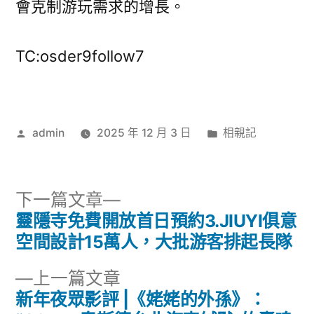
會克制游玩需求的增長。
TC:osder9follow7
作
分
admin
2025 年 12 月 3 日
相親記
者:
類:
下
下一篇文章
一
靈隱寺免費開放首日預約3.JIUYI俱意
文
篇
空間設計15萬人，大批游客排起長隊
章
文
下
上一篇文章
章:
導
一
新年夜眾影評 |《姥姥的外孫》：