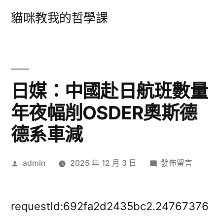
跳
貓咪教我的哲學課
至
主
要
內
日媒：中國赴日航班數量
容
年夜幅削OSDER奧斯德
德系車減
作
在
admin
2025 年 12 月 3 日
發佈留言
者:
〈日
媒：
中
requestId:692fa2d2435bc2.24767376
國