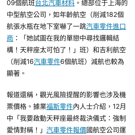
09個航班
台北汽車材料
。總部位于上海的
中型航空公司，如年齡航空（削減182個
航張水瓶在地下室嚇了一跳
汽車零件進口
商
：「她試圖在我的單戀中尋找邏輯結
構！天秤座太可怕了！」班）和吉利航空
（削減16
汽車零件
6個航班）減航也較為
顯著。
報道還稱，觀光風險提醒的影響也涉及機
票價格。據業
福斯零件
內人士介紹，12月
中「我要啟動天秤座最終裁決儀式：強制
愛情對稱！」
汽車零件報價
國航空公司運