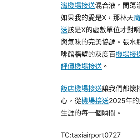
灣機場接送
混合液。間蕩
如果我的愛是X，那林天
送
該是X的虛數單位才對
與氣味的完美協調。張水
啡館牆壁的灰度百
機場接
評價機場接送
。
飯店機場接送
讓我們都懷
心，從
機場接送
2025年
生涯的每一個瞬間。
TC:taxiairport0727