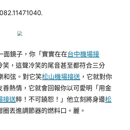
玩
翻
082.11471040.
天
包
車
旅
遊
一面鏡子，你「實實在在
台中機場接
火
冷笑，這聲冷笑的尾音甚至都符合三分
成
樂和弦。對它笑
松山機場接送
，它就對你
炬
｜
友善熱情，它就會回報你以可愛明「用金
2025，
場接送
粹！不可饒恕！」他立刻將身邊
松
總
有
甜圈丟進調節器的燃料口。麗。
熱
情