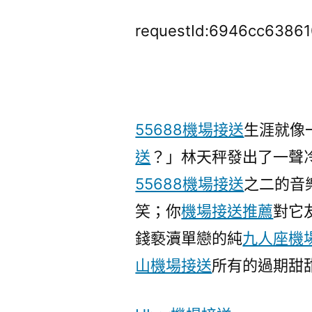
requestId:6946cc63861
55688機場接送
生涯就像
送
？」林天秤發出了一聲
55688機場接送
之二的音
笑；你
機場接送推薦
對它
錢褻瀆單戀的純
九人座機
山機場接送
所有的過期甜