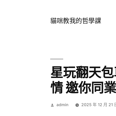
跳
至
貓咪教我的哲學課
主
要
內
容
星玩翻天包
情 邀你同
作
admin
2025 年 12 月 21 
者: