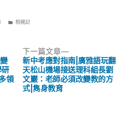
分
日
相親記
類:
下
下一篇文章
一
演變
新中考應對指南|廣雅語玩翻
篇
學研
天松山機場接送理科組長劉
文
在多領
文巖：老師必須改變教的方
章:
式|雋身教育