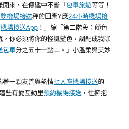
漾開來，在傳遞中不斷「
包車旅遊
等等！
商務機場接送
秤的回應Y應
24小時機場接
啊
機場接送App
！」縮「第二階段：顏色
瓶，你必須將你的怪誕藍色，調配成我咖
送包車
分之五十一點二。」小溫柔與美妙
揣著一顆友善與熱情
七人座機場接送
的
的這些有愛互動里
預約機場接送
，往擁抱