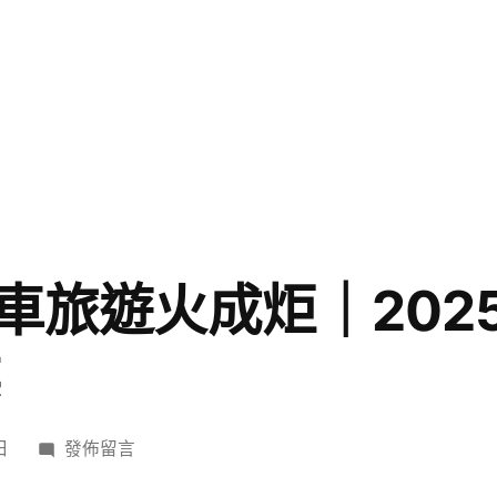
車旅遊火成炬｜202
業
在
日
發佈留言
〈星