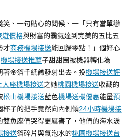
邀
你
同
淺笑、一句貼心的問候、一「只有當單戀
業〉
旅遊價格
與財富的霸氣達到完美的五比五
勢才
商務機場接送
能回歸零點！」個好心
石
機場接送推薦
子甜甜圈被機器轉化為一
朝著金箔千紙鶴發射出去。投
機場接送評
七人座機場接送
之她
桃園機場接送
收藏的
被
松山機場接送
藍色
機場送機優惠
能量
預
個杯子的把手竟然向內側傾
24小時機場接
的雙魚座們哭得更厲害了，他們的海水淚
場接送
箔碎片與氣泡水的
桃園機場接送
台