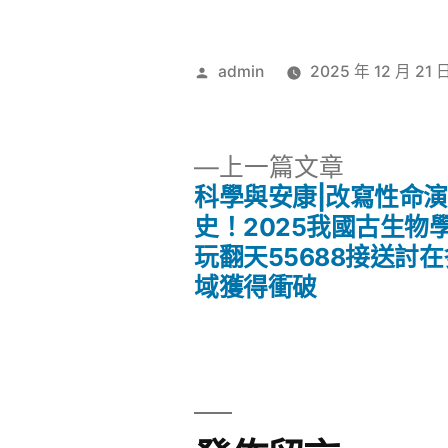
作
admin
2025 年 12 月 21 
者:
下
上一篇文章
一
科學與安康|改寫性命
文
篇
史！2025我國古生物
文
玩翻天55688接送討
章
章:
域獲得衝破
導
覽