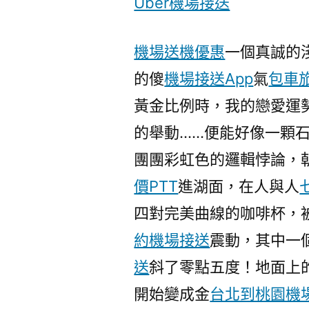
Uber機場接送
機場送機優惠
一個真誠的
的傻
機場接送App
氣
包車
黃金比例時，我的戀愛運
的舉動……便能好像一顆
團團彩虹色的邏輯悖論，
價PTT
進湖面，在人與人
四對完美曲線的咖啡杯，
約機場接送
震動，其中一
送
斜了零點五度！地面上
開始變成金
台北到桃園機