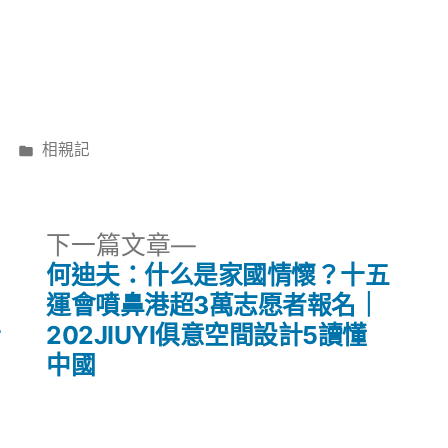
分
相親記
類:
下
下一篇文章
一
何迪夫：什么是家國情懷？十五
篇
運會噴鼻港超3萬志愿者報名｜
文
什
202JIUYI俱意空間設計5讀懂
章:
中國