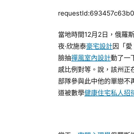
requestId:693457c63b0
當地時間12月2日，俄羅
夜·欣施泰
豪宅設計
因「愛
臉抽
禪風室內設計
動了一
感比例對等。說，該州正
部隊參與此中他的單戀不
道被數學
健康住宅
私人招