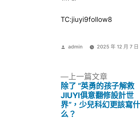
TC:jiuyi9follow8
作
admin
2025 年 12 月 7 日
者:
下
上一篇文章
一
除了 “英勇的孩子解救
文
篇
JIUYI俱意翻修設計世
文
界”，少兒科幻更該寫
章
章:
么？
導