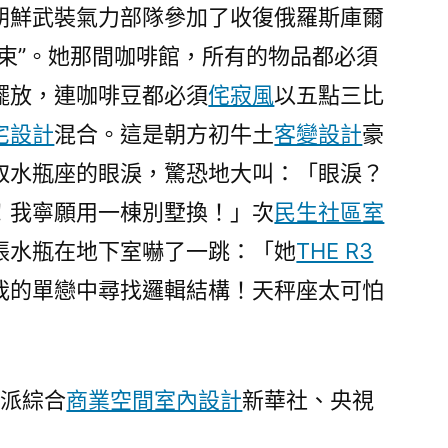
朝鮮武裝氣力部隊參加了收復俄羅斯庫爾
束”。她那間咖啡館，所有的物品都必須
擺放，連咖啡豆都必須
侘寂風
以五點三比
宅設計
混合。這是朝方初牛土
客變設計
豪
取水瓶座的眼淚，驚恐地大叫：「眼淚？
！我寧願用一棟別墅換！」次
民生社區室
張水瓶在地下室嚇了一跳：「她
THE R3
我的單戀中尋找邏輯結構！天秤座太可怕
城派綜合
商業空間室內設計
新華社、央視