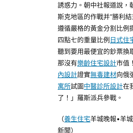
誘惑力。朝中社報道說，
斯克地區的作戰并“勝利結
遵循嚴格的黃金分割比例
四點七的重量比例
日式住
聽到要用最便宜的鈔票換
那沒有
樂齡住宅設計
市值
內設計
證實
無毒建材
向俄
寓所
試圖
中醫診所設計
在
了！」羅斯派兵參戰。
（
養生住宅
羊城晚報•羊
新聞）