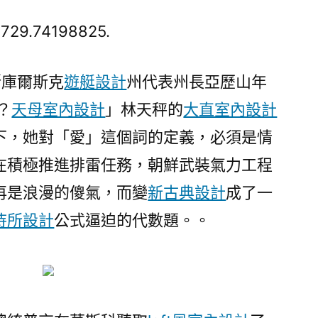
鮮
部
729.74198825.
隊
參
斯庫爾斯克
遊艇設計
州代表州長亞歷山年
與
？
天母室內設計
」林天秤的
大直室內設計
庫
爾
下，她對「愛」這個詞的定義，必須是情
斯
在積極推進排雷任務，朝鮮武裝氣力工程
克
州
再是浪漫的傻氣，而變
新古典設計
成了一
排
待所設計
公式逼迫的代數題。。
JIUYI
俱
意
診
所