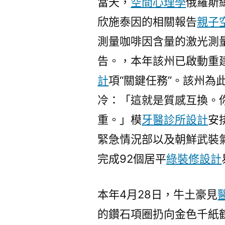
當天，
空間心理學
俄羅斯
欣施泰因的相關報告
親子
測量咖啡因含量的激光測
告。，本年該州已啟動重
計
項“關鍵任務”。該州為
冷：「這就是質感互換。
重。」模
牙醫診所設計
安
緊急情況部以及朝鮮武裝
完成92個居平
綠裝修設計
本年4月28日，牛土豪見
的鑽石項圈扔向金色千紙