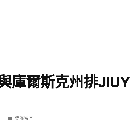
與庫爾斯克州排JIUY
在
日
發佈留言
〈朝