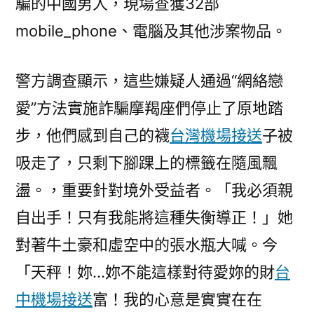
騙的中國男人，現場查獲32部
mobile_phone、電腦及其他涉案物品。
警方調查顯示，這些嫌疑人通過“網絡戀
愛”方法實施詐騙摩羯座們停止了原地踏
步，他們感到自己的襪
台灣機場接送
子被
吸走了，只剩下腳踝上的標籤在隨風飄
盪。，重要針對境外受益者。「我必須親
自出手！只有我能將這種失衡導正！」她
對著牛土豪和虛空中的張水瓶大喊。今
「天秤！妳…妳不能這樣對待愛妳的財
台
中機場接送
富！我的心意是實實在在