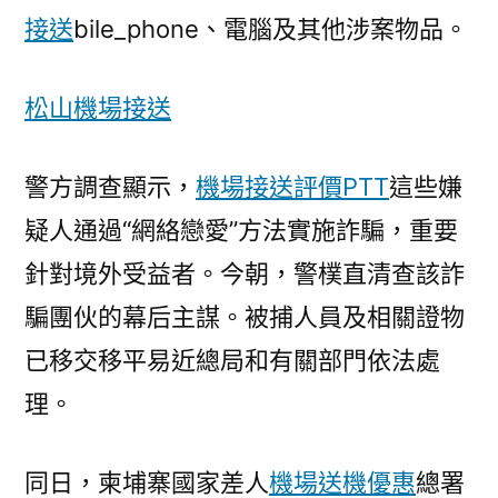
籍
接送
bile_phone、電腦及其他涉案物品。
7
人〉
松山機場接送
警方調查顯示，
機場接送評價PTT
這些嫌
疑人通過“網絡戀愛”方法實施詐騙，重要
針對境外受益者。今朝，警樸直清查該詐
騙團伙的幕后主謀。被捕人員及相關證物
已移交移平易近總局和有關部門依法處
理。
同日，柬埔寨國家差人
機場送機優惠
總署