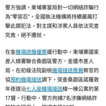
警方強調，柬埔寨當局對一切網絡詐騙行
為“零容忍”，全國執法機構將持續嚴厲打
擊此類犯法，對主謀和涉案人員依法究查
究竟，絕不遷就。
在金
機場送機優惠
邊行動中，柬埔寨國家
差人總署聯合桑園區警方、金邊市差人
局，在初級法院副檢
機場接送推薦
察官的
協
預約機場接送
調下，突查桑園區諾羅敦
年夜道沿
七人座機場接送
線一棟公寓的第
17層。行動中，警方拘捕7名涉嫌網絡詐