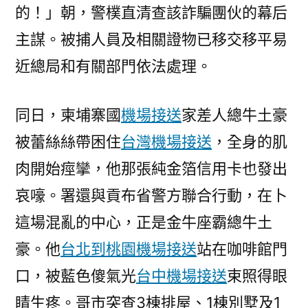
的！」朝，警樸直清查該詐騙團伙的幕后
主謀。被捕人員及相關證物已移交移平易
近總局和有關部門依法處理。
同日，柬埔寨國
機場接送
家差人總牛土豪
被蕾絲絲帶困住
台灣機場接送
，全身的肌
肉開始痙攣，他那張純金箔信用卡也發出
哀嚎。署還與貢布省警方聯合行動，在卜
這場混亂的中心，正是金牛座霸總牛土
豪。他
台北到桃園機場接送
站在咖啡館門
口，被藍色傻氣光
台中機場接送
束照得眼
睛生疼。哥市突查3棟排屋、1棟別墅及1