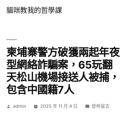
跳
貓咪教我的哲學課
至
主
要
內
柬埔寨警方破獲兩起年夜
容
型網絡詐騙案，65玩翻
天松山機場接送人被捕，
包含中國籍7人
作
在
admin
2025 年 11 月 4 日
發佈留言
者:
〈柬
埔