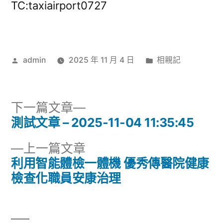
TC:taxiairport0727
作
分
admin
2025 年 11 月 4 日
相親記
者:
類:
下
下一篇文章
一
測試文章 – 2025-11-04 11:35:45
文
篇
下
上一篇文章
章
文
一
利用智能體檢一體機 優秀傳醫院健康
章:
導
篇
檢查化職員安康治理
文
覽
章: