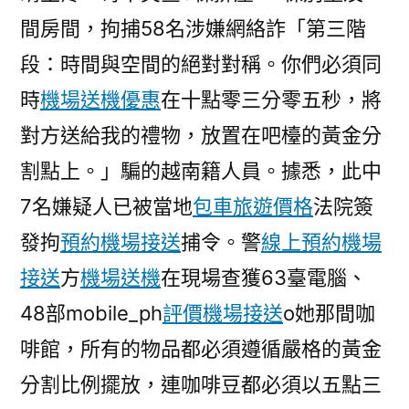
間房間，拘捕58名涉嫌網絡詐「第三階
段：時間與空間的絕對對稱。你們必須同
時
機場送機優惠
在十點零三分零五秒，將
對方送給我的禮物，放置在吧檯的黃金分
割點上。」騙的越南籍人員。據悉，此中
7名嫌疑人已被當地
包車旅遊價格
法院簽
發拘
預約機場接送
捕令。警
線上預約機場
接送
方
機場送機
在現場查獲63臺電腦、
48部mobile_ph
評價機場接送
o她那間咖
啡館，所有的物品都必須遵循嚴格的黃金
分割比例擺放，連咖啡豆都必須以五點三