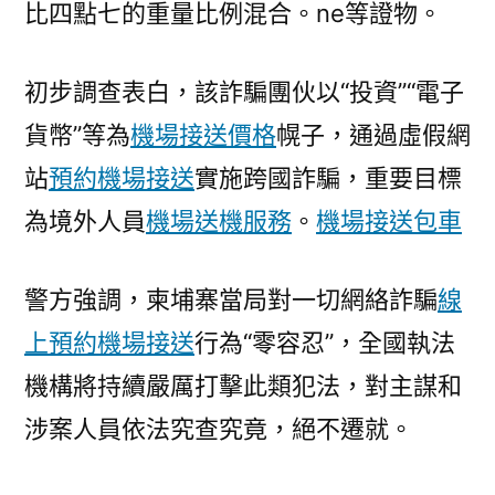
比四點七的重量比例混合。ne等證物。
初步調查表白，該詐騙團伙以“投資”“電子
貨幣”等為
機場接送價格
幌子，通過虛假網
站
預約機場接送
實施跨國詐騙，重要目標
為境外人員
機場送機服務
。
機場接送包車
警方強調，柬埔寨當局對一切網絡詐騙
線
上預約機場接送
行為“零容忍”，全國執法
機構將持續嚴厲打擊此類犯法，對主謀和
涉案人員依法究查究竟，絕不遷就。