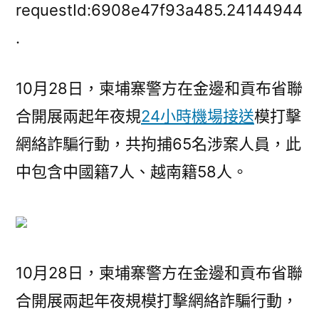
寨
requestId:6908e47f93a485.24144944
警
.
方
破
10月28日，柬埔寨警方在金邊和貢布省聯
獲
兩
合開展兩起年夜規
24小時機場接送
模打擊
起
網絡詐騙行動，共拘捕65名涉案人員，此
年
夜
中包含中國籍7人、越南籍58人。
型
網
絡
詐
騙
10月28日，柬埔寨警方在金邊和貢布省聯
案，
合開展兩起年夜規模打擊網絡詐騙行動，
65