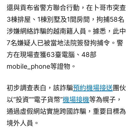
還與貢布省警方聯合行動，在卜哥市突查
3棟排屋、1棟別墅及1間房間，拘捕58名
涉嫌網絡詐騙的越南籍人員。據悉，此中
7名嫌疑人已被當地法院簽發拘捕令。警
方在現場查獲63臺電腦、48部
mobile_phone等證物。
初步調查表白，該詐騙
預約機場接送
團伙
以“投資”“電子貨幣”
機場接機
等為幌子，
通過虛假網站實施跨國詐騙，重要目標為
境外人員。