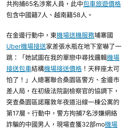
共拘捕65名涉案人員，此中
包車旅遊價格
玩
翻
包含中國籍7人、越南籍58人。
天
松
在金邊行動中，柬
機場送機服務
埔寨國
山
機
Uber機場接送
家差張水瓶在地下室嚇了一
場
跳：「她試圖在我的單戀中尋找邏輯
機場
接
送
接送包車
結構
機場接送價格
！天秤座太可
人
怕了！」人總署聯合桑園區警方、金邊市
被
差人局，在初級法院副檢察官的協調下，
捕，
包
突查桑園區諾羅敦年夜道沿線一棟公寓的
含
第17層。行動中，警方拘捕7名涉嫌網絡
中
國
詐騙的中國男人，現場查獲32部mo
機場