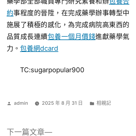
藥學部全部職員專門研究素養和辦
包養合
約
事程度的晉陞，在完成藥學辦事轉型中
施展了積極的感化，為完成病院高東西的
品質成長連續
包養一個月價錢
進獻藥學氣
力。
包養網dcard
TC:sugarpopular900
作
分
admin
2025 年 8 月 31 日
相親記
者:
類:
下
下一篇文章