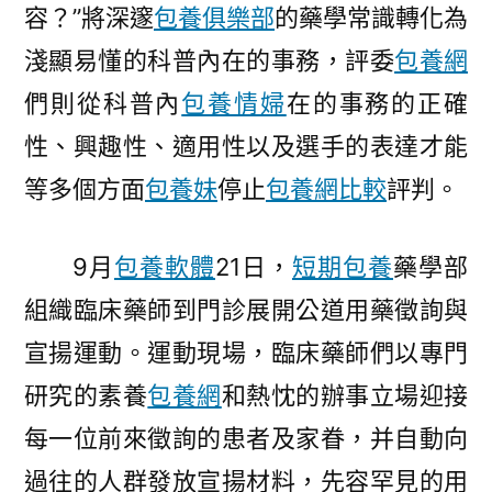
容？”將深邃
包養俱樂部
的藥學常識轉化為
淺顯易懂的科普內在的事務，評委
包養網
們則從科普內
包養情婦
在的事務的正確
性、興趣性、適用性以及選手的表達才能
等多個方面
包養妹
停止
包養網比較
評判。
9月
包養軟體
21日，
短期包養
藥學部
組織臨床藥師到門診展開公道用藥徵詢與
宣揚運動。運動現場，臨床藥師們以專門
研究的素養
包養網
和熱忱的辦事立場迎接
每一位前來徵詢的患者及家眷，并自動向
過往的人群發放宣揚材料，先容罕見的用