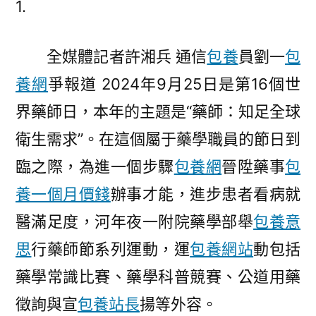
1.
附
院
全媒體記者許湘兵 通信
包養
員劉一
包
舉
辦
養網
爭報道 2024年9月25日是第16個世
9·25“世
界藥師日，本年的主題是“藥師：知足全球
界
藥
衛生需求”。在這個屬于藥學職員的節日到
師
臨之際，為進一個步驟
包養網
晉陞藥事
包
日
養一個月價錢
辦事才能，進步患者看病就
專
包
醫滿足度，河年夜一附院藥學部舉
包養意
養
思
行藥師節系列運動，運
包養網站
動包括
心
得”
藥學常識比賽、藥學科普競賽、公道用藥
主
徵詢與宣
包養站長
揚等外容。
題