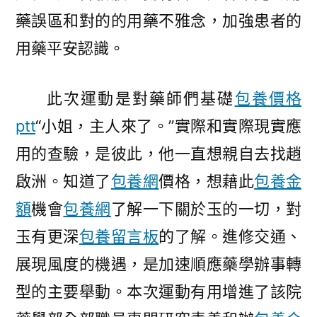
藥誤區和對的的用藥不雅念，加強患者的
用藥平安認識。
此次運動是對藥師們基礎
包養價格
ptt
“小姐，主人來了。”實際和實際現實應
用的查驗，是彼此，他一直想親自去找趙
啟洲。知道了
包養網
價格，想藉此
包養金
額
機會
包養網
了解一下關於玉的一切，對
玉有更深
包養留言板
的了解。進修交通、
展現風度的機遇，是加速順應藥學辦事轉
型的主要舉動。本次運動有用增進了該院