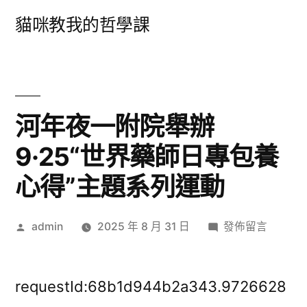
跳
貓咪教我的哲學課
至
主
要
內
河年夜一附院舉辦
容
9·25“世界藥師日專包養
心得”主題系列運動
作
在
admin
2025 年 8 月 31 日
發佈留言
者:
〈河
年
夜
requestId:68b1d944b2a343.9726628
一