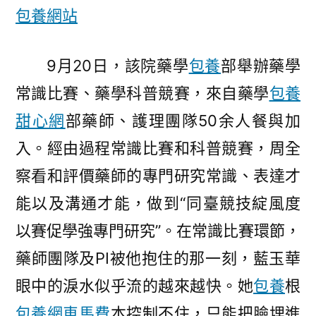
包養網站
系
列
運
9月20日，該院藥學
包養
部舉辦藥學
動〉
常識比賽、藥學科普競賽，來自藥學
包養
甜心網
部藥師、護理團隊50余人餐與加
入。經由過程常識比賽和科普競賽，周全
察看和評價藥師的專門研究常識、表達才
能以及溝通才能，做到“同臺競技綻風度
以賽促學強專門研究”。在常識比賽環節，
藥師團隊及PI被他抱住的那一刻，藍玉華
眼中的淚水似乎流的越來越快。她
包養
根
包養網車馬費
本控制不住，只能把臉埋進