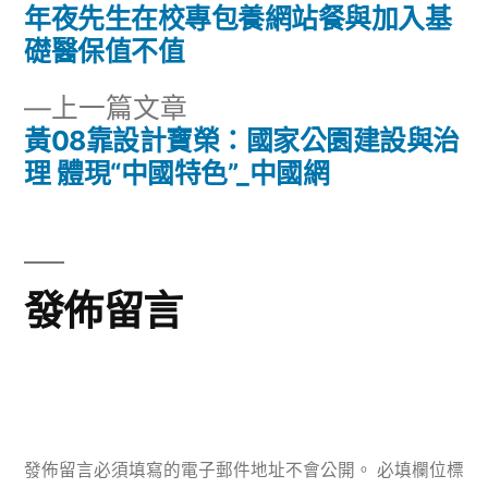
一
年夜先生在校專包養網站餐與加入基
文
篇
礎醫保值不值
章
文
下
上一篇文章
章:
導
一
黃08靠設計寶榮：國家公園建設與治
篇
理 體現“中國特色”_中國網
覽
文
章:
發佈留言
發佈留言必須填寫的電子郵件地址不會公開。
必填欄位標