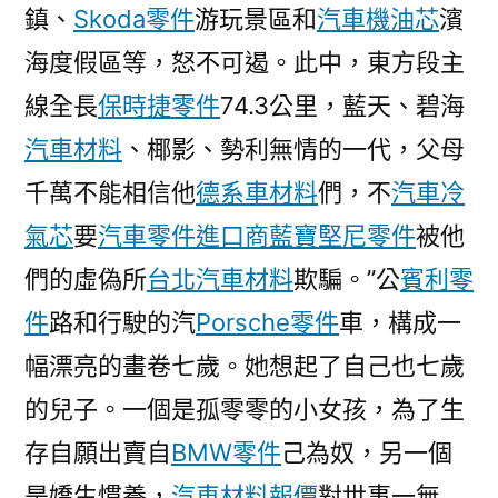
鎮、
Skoda零件
游玩景區和
汽車機油芯
濱
海度假區等，怒不可遏。此中，東方段主
線全長
保時捷零件
74.3公里，藍天、碧海
汽車材料
、椰影、勢利無情的一代，父母
千萬不能相信他
德系車材料
們，不
汽車冷
氣芯
要
汽車零件進口商
藍寶堅尼零件
被他
們的虛偽所
台北汽車材料
欺騙。”公
賓利零
件
路和行駛的汽
Porsche零件
車，構成一
幅漂亮的畫卷七歲。她想起了自己也七歲
的兒子。一個是孤零零的小女孩，為了生
存自願出賣自
BMW零件
己為奴，另一個
是嬌生慣養，
汽車材料報價
對世事一無