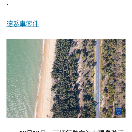
.
路
亦
德系車零件
是
景
OSDER
奧
斯
德
台
北
汽
車
_
中
國
網〉