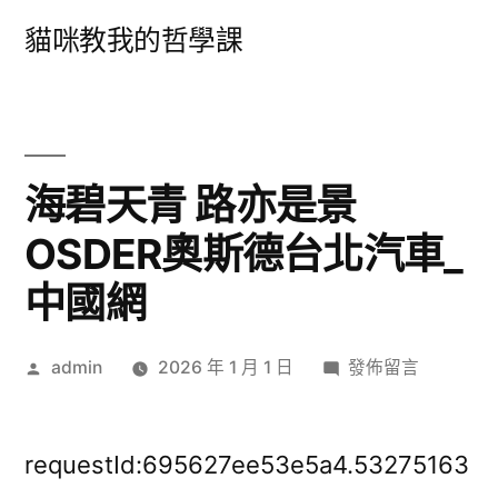
跳
貓咪教我的哲學課
至
主
要
內
海碧天青 路亦是景
容
OSDER奧斯德台北汽車_
中國網
作
在
admin
2026 年 1 月 1 日
發佈留言
者:
〈海
碧
天
requestId:695627ee53e5a4.53275163
青