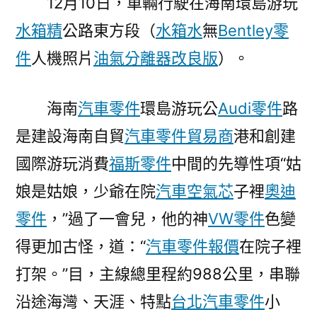
12月10日，車輛行駛在海南環島游玩
水箱精
公路東方段（
水箱水
無
Bentley零
件
人機照片
油氣分離器改良版
）。
海南
汽車零件
環島游玩公
Audi零件
路
是建設海南自貿
汽車零件貿易商
港和創建
國際游玩消費
福斯零件
中間的先導性項“姑
娘是姑娘，少爺在院
汽車空氣芯
子裡
奧迪
零件
，”過了一會兒，他的神
VW零件
色變
得更加古怪，道：“
汽車零件報價
在院子裡
打架。”目，主線總里程約988公里，串聯
沿途海灣、天涯、特點
台北汽車零件
小