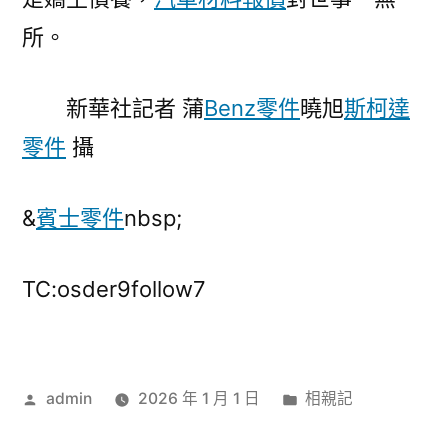
所。
新華社記者 蒲
Benz零件
曉旭
斯柯達
零件
攝
&
賓士零件
nbsp;
TC:osder9follow7
作
分
admin
2026 年 1 月 1 日
相親記
者:
類: