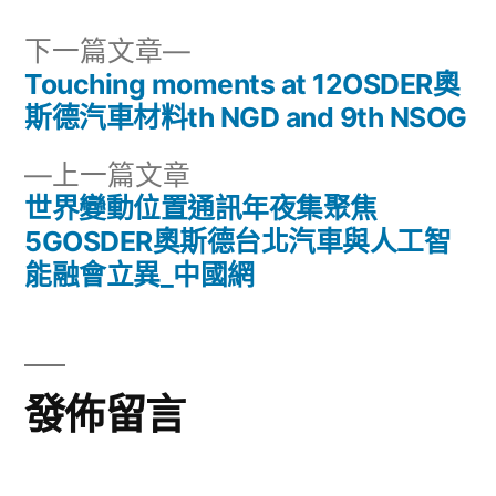
下
下一篇文章
一
Touching moments at 12OSDER奧
文
篇
斯德汽車材料th NGD and 9th NSOG
章
文
下
上一篇文章
章:
導
一
世界變動位置通訊年夜集聚焦
篇
5GOSDER奧斯德台北汽車與人工智
覽
文
能融會立異_中國網
章:
發佈留言