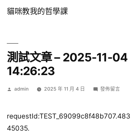
跳
貓咪教我的哲學課
至
主
要
內
測試文章 – 2025-11-04
容
14:26:23
作
在
admin
2025 年 11 月 4 日
發佈留言
者:
〈測
試
文
requestId:TEST_69099c8f48b707.483
章
45035.
–