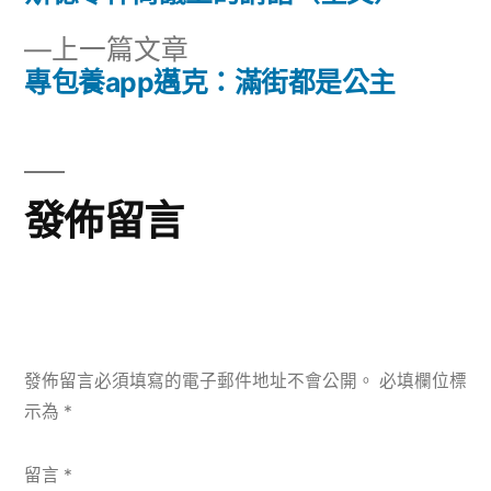
章:
導
下
上一篇文章
一
專包養app邁克：滿街都是公主
覽
篇
文
章:
發佈留言
發佈留言必須填寫的電子郵件地址不會公開。
必填欄位標
示為
*
留言
*