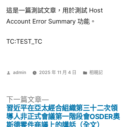
2025-
這是一篇測試文章，用於測試 Host
11-
04
Account Error Summary 功能。
14:26:23〉
TC:TEST_TC
作
分
admin
2025 年 11 月 4 日
相親記
者:
類:
下
下一篇文章
一
習近平在亞太經合組織第三十二次領
文
篇
導人非正式會議第一階段會OSDER奧
章
文
斯德零件商議上的講話（全文）