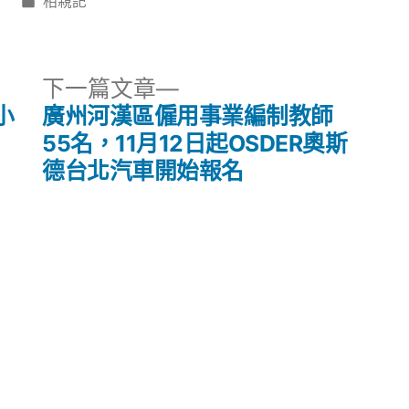
分
日
相親記
類:
下
下一篇文章
一
小
廣州河漢區僱用事業編制教師
篇
55名，11月12日起OSDER奧斯
文
德台北汽車開始報名
章: