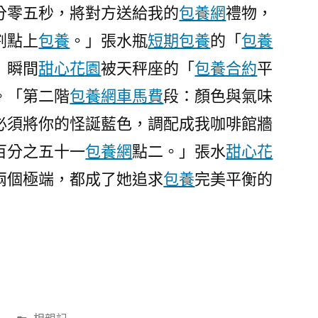
當
分零五秒，將對方送給我的
包養網
禮物，
地
割點上
包養
。」張水瓶
短期包養
的「
包養
演
」瞬間
甜心花園
被天秤座的「
包養合約
平
員
“破
。「第二階
包養網車馬費
段：顏色與氣味
蛋”
必須將你的怪誕藍色，調配成我咖啡館牆
封
后〉
百分之五十一
包養網
點二。」張水
甜心花
兩個極端，都成了她追求
包養
完美平衡的