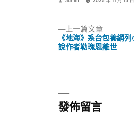
作
admin
2025 年 11 月 15 
者:
下
上一篇文章
一
《地海》系台包養網列
文
篇
說作者勒瑰恩離世
文
章
章:
導
覽
發佈留言