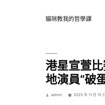
跳
至
貓咪教我的哲學課
主
要
內
容
港星宣萱比
地演員“破
作
admin
2025 年 11 月 15 
者: