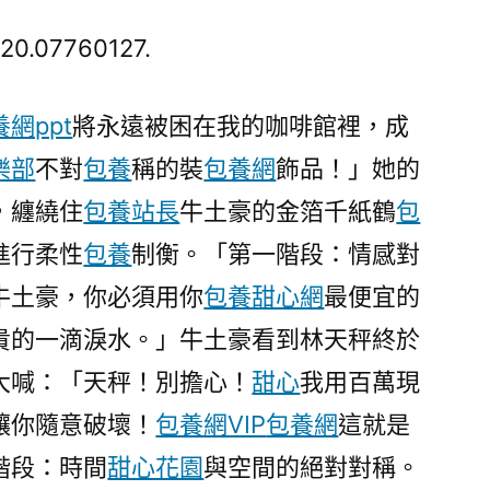
星
宣
520.07760127.
萱
比
網ppt
將永遠被困在我的咖啡館裡，成
賽
樂部
不對
包養
稱的裝
包養網
飾品！」她的
紅
星
，纏繞住
包養站長
牛土豪的金箔千紙鶴
包
年
進行柔性
包養
制衡。「第一階段：情感對
夜
獎
牛土豪，你必須用你
包養甜心網
最便宜的
或
貴的一滴淚水。」牛土豪看到林天秤終於
專
大喊：「天秤！別擔心！
甜心
我用百萬現
包
養
讓你隨意破壞！
包養網VIP
包養網
這就是
app
階段：時間
甜心花園
與空間的絕對對稱。
阻