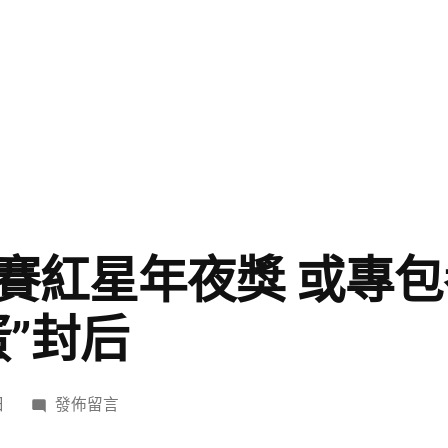
賽紅星年夜獎 或專包
蛋”封后
在
日
發佈留言
〈港