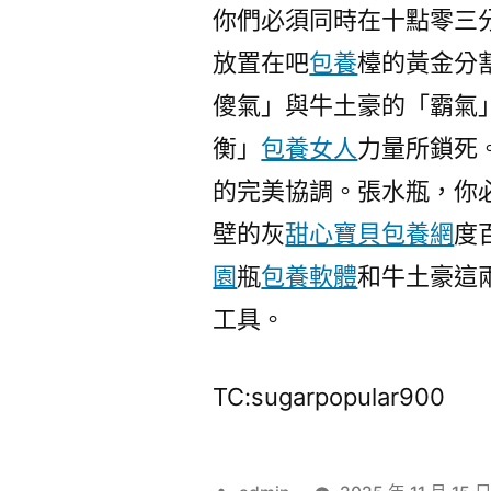
你們必須同時在十點零三
放置在吧
包養
檯的黃金分
傻氣」與牛土豪的「霸氣
衡」
包養女人
力量所鎖死
的完美協調。張水瓶，你
壁的灰
甜心寶貝包養網
度
園
瓶
包養軟體
和牛土豪這
工具。
TC:sugarpopular900