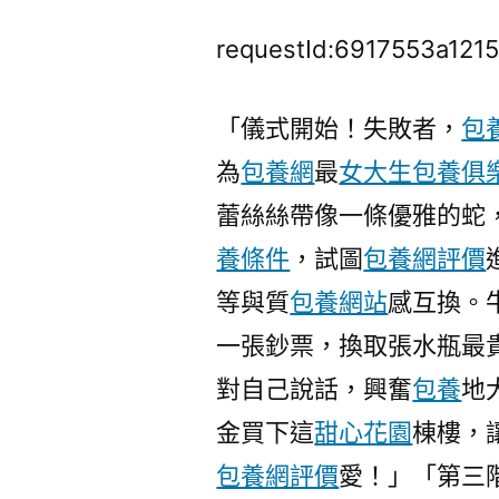
requestId:6917553a121
「儀式開始！失敗者，
包養
為
包養網
最
女大生包養俱
蕾絲絲帶像一條優雅的蛇
養條件
，試圖
包養網評價
等與質
包養網站
感互換。
一張鈔票，換取張水瓶最
對自己說話，興奮
包養
地
金買下這
甜心花園
棟樓，
包養網評價
愛！」「第三