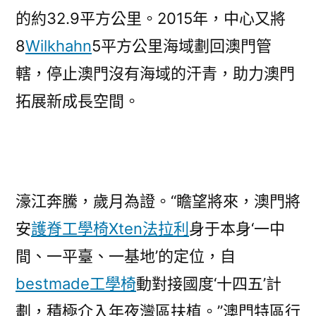
的約32.9平方公里。2015年，中心又將
8
Wilkhahn
5平方公里海域劃回澳門管
轄，停止澳門沒有海域的汗青，助力澳門
拓展新成長空間。
濠江奔騰，歲月為證。“瞻望將來，澳門將
安
護脊工學椅
Xten法拉利
身于本身‘一中
間、一平臺、一基地’的定位，自
bestmade工學椅
動對接國度‘十四五’計
劃，積極介入年夜灣區扶植。”澳門特區行