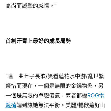
高尚而誠摯的感情。”
首創汗青上最好的成長局勢
“唱一曲七子長歌/笑看蓮花水中游/亂世繁
榮惜而現在，一個是無限的金錢物慾，另
一個是無限的單戀傻氣，兩者都極
ROG電
競椅
端到讓她無法平衡。美麗/暢飲這好山