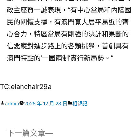
政主座賀一誠表現，“有中心當局和內陸國
民的關懷支撐，有澳門寬大居平易近的齊
心合力，特區當局有剛強的決計和果斷的
信念應對進步路上的各類挑釁，首創具有
澳門特點的‘一國兩制’實行新局勢。”
TC:elanchair29a
作
分
admin
2025 年 12 月 28 日
相親記
者:
類:
下
下一篇文章