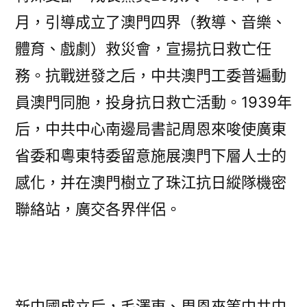
月，引導成立了澳門四界（教導、音樂、
體育、戲劇）救災會，宣揚抗日救亡任
務。抗戰迸發之后，中共澳門工委普遍動
員澳門同胞，投身抗日救亡活動。1939年
后，中共中心南邊局書記周恩來唆使廣東
省委和粵東特委留意施展澳門下層人士的
感化，并在澳門樹立了珠江抗日縱隊機密
聯絡站，廣交各界伴侶。
新中國成立后，毛澤東、周恩來等中共中