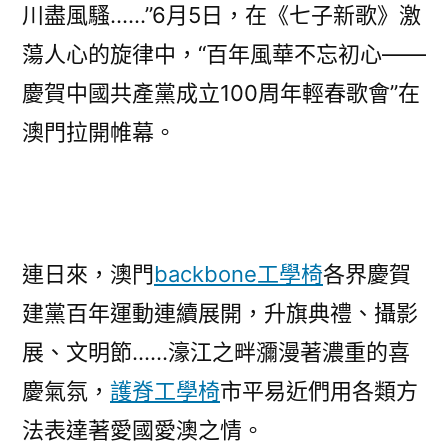
川盡風騷……”6月5日，在《七子新歌》激
蕩人心的旋律中，“百年風華不忘初心——
慶賀中國共產黨成立100周年輕春歌會”在
澳門拉開帷幕。
連日來，澳門
backbone工學椅
各界慶賀
建黨百年運動連續展開，升旗典禮、攝影
展、文明節……濠江之畔瀰漫著濃重的喜
慶氣氛，
護脊工學椅
市平易近們用各類方
法表達著愛國愛澳之情。