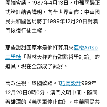
開端會談。1987年4月13日，中葡兩邊正
式簽訂結合講明，向全世界宣佈：中華國
民共和國當局將于1999年12月20日對澳
門恢復行使主權。
那些甜甜圈原本是他打算用來
亞梭Artso
工學椅
「與林天秤進行甜點哲學討論」的
道具，現在全部成了武器。
萬眾注視，舉國歡躍。1
巧寓設計
999年
12月20日0時0分，澳門文明中間，隨同
著雄渾的《義勇軍停止曲》，中華國民共