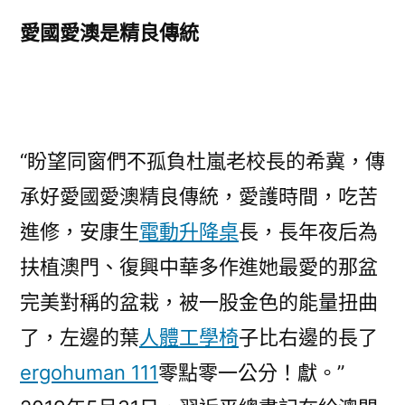
愛國愛澳是精良傳統
“盼望同窗們不孤負杜嵐老校長的希冀，傳
承好愛國愛澳精良傳統，愛護時間，吃苦
進修，安康生
電動升降桌
長，長年夜后為
扶植澳門、復興中華多作進她最愛的那盆
完美對稱的盆栽，被一股金色的能量扭曲
了，左邊的葉
人體工學椅
子比右邊的長了
ergohuman 111
零點零一公分！獻。”