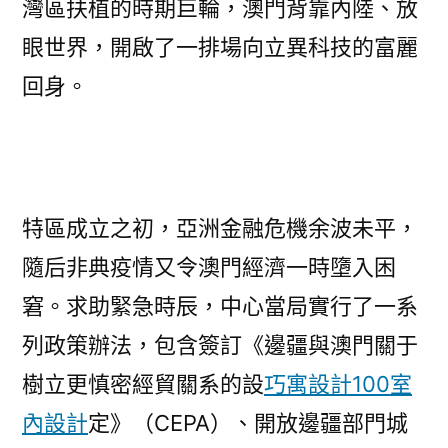
灣區扶植的時期巨輪，澳門背靠內陸、放
眼世界，開啟了一排場向立異科技的富麗
回身。
特區成立之初，亞洲金融危機余波未平，
隨后非典疫情又令澳門經濟一時墮入困
窘。求助緊急時辰，中心當局實行了一系
列政策辦法，包含簽訂《邊疆與澳門關于
樹立更慎密經貿關系的設
巧寓設計
100室
內設計
定》（CEPA）、開放邊疆部門城