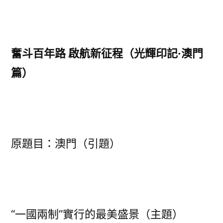
制”
實
行
的
奮斗百年路 啟航新征程（光輝印記·澳門
最
篇）
億
嵐
電
競
椅
原題目：澳門（引題）
美
盛
景〉
“一國兩制”實行的最美盛景（主題）