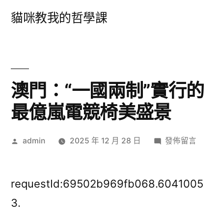
跳
貓咪教我的哲學課
至
主
要
內
澳門：“一國兩制”實行的
容
最億嵐電競椅美盛景
作
在
admin
2025 年 12 月 28 日
發佈留言
者:
〈澳
門：
“一
requestId:69502b969fb068.6041005
國
3.
兩