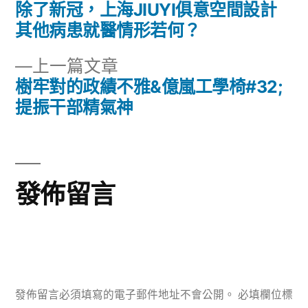
一
除了新冠，上海JIUYI俱意空間設計
文
篇
其他病患就醫情形若何？
章
文
下
上一篇文章
章:
導
一
樹牢對的政績不雅&億嵐工學椅#32;
篇
提振干部精氣神
覽
文
章:
發佈留言
發佈留言必須填寫的電子郵件地址不會公開。
必填欄位標