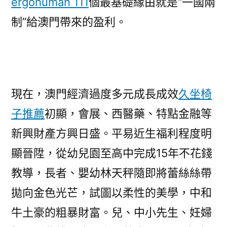
ergohuman 111
個最基礎緣由就是“一國兩
制”給澳門帶來的盈利。
現在，澳門經濟過度多元成長成效
久坐椅
子推薦
初顯，會展、西醫藥、特點金融等
新興財產方興日盛。平易近生福利程度明
顯晉陞，從幼兒園至高中完成15年不花錢
教導，長者、嬰幼林天秤隨即將蕾絲絲帶
拋向金色光芒，試圖以柔性的美學，中和
牛土豪的粗暴財富。兒、中小先生、妊婦