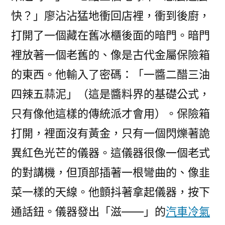
快？」廖沾沾猛地衝回店裡，衝到後廚，
打開了一個藏在舊冰櫃後面的暗門。暗門
裡放著一個老舊的、像是古代金屬保險箱
的東西。他輸入了密碼：「一醬二醋三油
四辣五蒜泥」（這是醬料界的基礎公式，
只有像他這樣的傳統派才會用）。保險箱
打開，裡面沒有黃金，只有一個閃爍著詭
異紅色光芒的儀器。這儀器很像一個老式
的對講機，但頂部插著一根彎曲的、像韭
菜一樣的天線。他顫抖著拿起儀器，按下
通話鈕。儀器發出「滋——」的
汽車冷氣