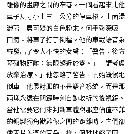
雕像的畫廊之間的窄巷。一個看起來比他
車子尺寸小上三十公分的停車格，上面還
灑著一層可疑的白色粉末。何手殘深吸一
口氣。將車子打了倒檔。他的車載語音系
統發出了令人不快的女聲：「警告，後方
障礙物距離：無限趨近於零。」「請考慮
放棄治療。」他忽略了警告，開始緩慢地
倒車。他最討厭的不是語音系統，而是那
兩塊永遠在關鍵時刻自動收折的後視鏡。
當他需要它們來判斷車體與那座價值不菲
的銅製獨角獸雕像之間的距離時，它們卻
像兩片羞澀的耳朵一樣，優雅地縮了回