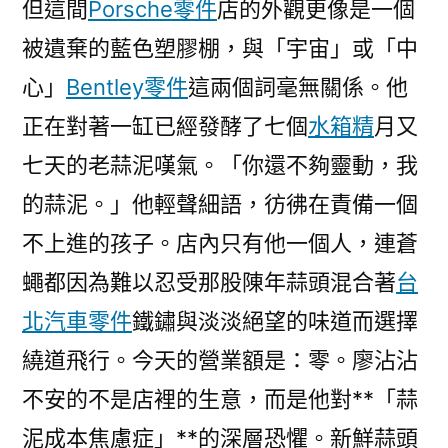
但這間
Porsche零件
店的外觀更像是一個
被遺棄的藍色塑膠棚，與「宇宙」或「中
心」
Bentley零件
這兩個詞毫無關係。他
正在對著一缸已經發酵了七個
水箱精
月又
七天的老蒜泥嘆氣。「你還不夠靈動，我
的蒜泥。」他輕聲細語，彷彿在責備一個
不上進的孩子。店內只有他一個人，連蒼
蠅都因為難以忍受那股陳年蒜頭混合著
台
北汽車零件
鐵鏽與淡淡絕望的味道而選擇
繞道飛行。今天的營業額是：零。廖沾沾
不安的不是店裡的生意，而是他對**「蒜
泥成本焦慮症」**的深層恐懼。新鮮蒜頭