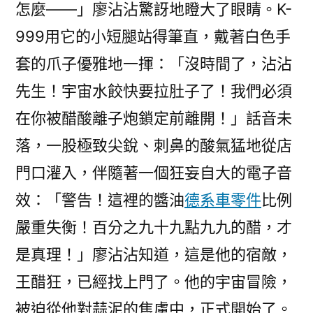
怎麼——」廖沾沾驚訝地瞪大了眼睛。K-
999用它的小短腿站得筆直，戴著白色手
套的爪子優雅地一揮：「沒時間了，沾沾
先生！宇宙水餃快要拉肚子了！我們必須
在你被醋酸離子炮鎖定前離開！」話音未
落，一股極致尖銳、刺鼻的酸氣猛地從店
門口灌入，伴隨著一個狂妄自大的電子音
效：「警告！這裡的醬油
德系車零件
比例
嚴重失衡！百分之九十九點九九的醋，才
是真理！」廖沾沾知道，這是他的宿敵，
王醋狂，已經找上門了。他的宇宙冒險，
被迫從他對蒜泥的焦慮中，正式開始了。