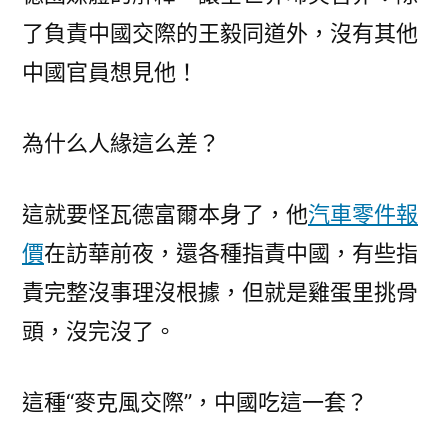
劇
了負責中國交際的王毅同道外，沒有其他
性
中國官員想見他！
細
節〉
為什么人緣這么差？
這就要怪瓦德富爾本身了，他
汽車零件報
價
在訪華前夜，還各種指責中國，有些指
責完整沒事理沒根據，但就是雞蛋里挑骨
頭，沒完沒了。
這種“麥克風交際”，中國吃這一套？