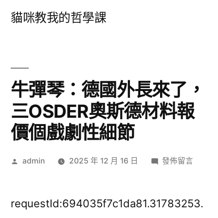
跳
貓咪教我的哲學課
至
主
要
內
牛彈琴：德國外長來了，
容
三OSDER奧斯德材料報
價個戲劇性細節
作
在
admin
2025 年 12 月 16 日
發佈留言
者:
〈牛
彈
琴：
requestId:694035f7c1da81.31783253.
德