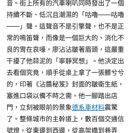
音。街上所有的汽車喇叭同時發出了一個
持續不斷、低沉且潮濕的「咕嚕——咕嚕
——」聲。這聲音不是引擎聲，也不是正
常的鳴笛聲，而像是一個巨大的、消化不
良的胃在哀嚎。廖沾沾皺著眉頭，這嚴重
干擾了他蒜泥的「寧靜冥想」。他決定出
去看個究竟，順手從桌上拿了一張髒兮兮
的，印著《沾醬秘笈》封面的皺衛生紙，
塞進口袋以備不時之需。他一腳踏出店
門，立刻被眼前的景象
德系車材料
震驚
了。整條城市的主幹道上，數百個交通信
號燈，從東邊到西邊，從高架橋到巷弄