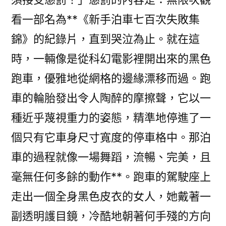
看一部名為**《新手泊車七百次失敗集
錦》的紀錄片，直到哭泣為止。就在這
時，一輛像是從科幻電影裡開出來的黑色
跑車，優雅地從網格的邊緣漂移而過。跑
車的輪胎發出令人陶醉的摩擦聲，它以一
種近乎蔑視重力的姿態，精準地停進了一
個只有它車身尺寸寬度的停車格中。那泊
車的過程就像一場舞蹈，流暢、完美，且
毫無任何多餘的動作**。跑車的駕駛座上
走出一個全身黑色皮衣的女人，她戴著一
副透明護目鏡，冷酷地朝著何手殘的方向