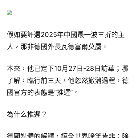
國
外
長
來
假如要評選2025年中國最一波三折的主
了，
人，那非德國外長瓦德富爾莫屬。
三
OSDER
奧
本來，他已定下10月27日-28日訪華；哪
斯
了解，臨行前三天，他忽然撤消過程，德
德
國官方的表態是“推遲”。
材
料
報
為什么推遲？
價
個
德國媒體的解釋，讓全世界啼笑皆非：除
戲