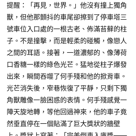
提醒：「再見，世界。」他沒有撞上獨角
獸，但他那顫抖的車尾卻擦到了停車塔三
號車位入口處的一根古老、佈滿苔蘚的柱
子。不是撞擊，而是輕柔的碰觸，像戀人
之間的耳語。接著，一道濃郁的、像薄荷
口香糖一樣的綠色光芒。猛地從柱子爆發
出來，瞬間吞噬了何手殘和他的掀背車。
光芒消失後，窄巷恢復了平靜，只剩下獨
角獸雕像一臉困惑的表情。何手殘感覺一
陣天旋地轉，等他回過神來，他的車子竟
然垂直停在一個貼滿了巨大獎狀的牆壁
上。獎狀上寫著：「完美倒車入庫獎——