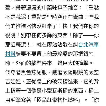
聲，帶著濃濃的中藥味電子雜音：「重點
不是蒜泥！重點是**時空正在彎曲！**我
們的推進器快沒紅棗了！快！我們在你的
後院！別帶任何多餘的東西！除了——你
那缸蒜泥！」就在廖沾沾還在糾
台北汽車
材料
結要不要帶上他最珍愛的那把銀勺
時，外面的牆壁傳來一聲巨大的撞擊。一
個穿著黑色燕尾服、戴著太陽眼鏡的太空
吉娃娃，正從牆上的破洞鑽進來。它的背
上揹著一個像是小型瓦斯桶的東西，桶上
用毛筆寫著「極品紅棗枸杞燃料」。「你