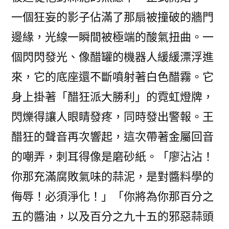
一個狂妄的影子佔滿了那扇被撞破的牆門
邊緣，光線一瞬間被極端的酸氣扭曲。一
個閃閃發光、像醋罐的機器人緩緩漂浮進
來，它的底座還不斷噴射著白色醋霧。它
身上掛著「醋狂派大勝利」的霓虹燈牌，
閃爍得讓人眼睛發疼，同時發出警報。王
醋狂的聲音再次響起，這次帶著金屬回音
的嘲弄，刺耳得像是磨砂紙。「廖沾沾！
你那充滿腐敗氣味的蒜泥，是對醬料學的
侮辱！必須淨化！」「你將為你那百分之
五的醬油，以及百分之九十五的邪惡蒜頭