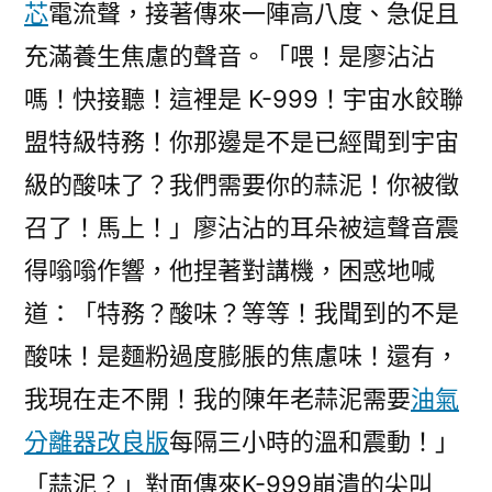
芯
電流聲，接著傳來一陣高八度、急促且
充滿養生焦慮的聲音。「喂！是廖沾沾
嗎！快接聽！這裡是 K-999！宇宙水餃聯
盟特級特務！你那邊是不是已經聞到宇宙
級的酸味了？我們需要你的蒜泥！你被徵
召了！馬上！」廖沾沾的耳朵被這聲音震
得嗡嗡作響，他捏著對講機，困惑地喊
道：「特務？酸味？等等！我聞到的不是
酸味！是麵粉過度膨脹的焦慮味！還有，
我現在走不開！我的陳年老蒜泥需要
油氣
分離器改良版
每隔三小時的溫和震動！」
「蒜泥？」對面傳來K-999崩潰的尖叫