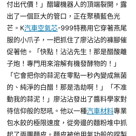
付出代價！」醋罐機器人的頂端裂開，露
出了一個巨大的管口，正在聚積藍色光
芒。K
汽車空氣芯
-999特務用它穿著燕尾
服的小爪子，一把抓住了廖沾沾的褲腳催
促著他。「快點！沾沾先生！那是醋酸離
子炮！專門用來溶解有機發酵物的！」
「它會把你的蒜泥在零點一秒內變成無菌
的、純淨的白醋！那是浩劫啊！」「不准
動我的蒜泥！」廖沾沾發出了醬料學家對
待信仰般的怒吼。他以一種
汽車材料
專業
包水餃的極限速度，從旁邊的麵粉堆中抓
起了兩團麵皮。麵皮被他用氣功般的捏製