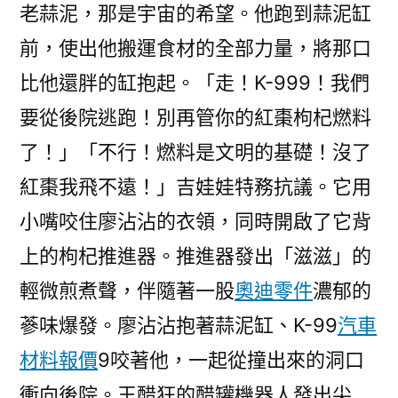
老蒜泥，那是宇宙的希望。他跑到蒜泥缸
前，使出他搬運食材的全部力量，將那口
比他還胖的缸抱起。「走！K-999！我們
要從後院逃跑！別再管你的紅棗枸杞燃料
了！」「不行！燃料是文明的基礎！沒了
紅棗我飛不遠！」吉娃娃特務抗議。它用
小嘴咬住廖沾沾的衣領，同時開啟了它背
上的枸杞推進器。推進器發出「滋滋」的
輕微煎煮聲，伴隨著一股
奧迪零件
濃郁的
蔘味爆發。廖沾沾抱著蒜泥缸、K-99
汽車
材料報價
9咬著他，一起從撞出來的洞口
衝向後院。王醋狂的醋罐機器人發出尖