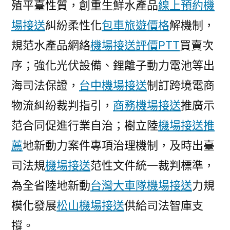
殖平臺性質，創重生鮮水產品
線上預約機
場接送
糾紛柔性化
包車旅遊價格
解機制，
規范水產品網絡
機場接送評價PTT
買賣次
序；強化光伏設備、鋰離子動力電池等出
海司法保證，
台中機場接送
制訂跨境電商
物流糾紛裁判指引，
商務機場接送
推廣示
范合同促進行業自治；樹立陸
機場接送推
薦
地新動力案件專項治理機制，及時出臺
司法規
機場接送
范性文件統一裁判標準，
為全省陸地新動
台灣大車隊機場接送
力規
模化發展
松山機場接送
供給司法智庫支
撐。