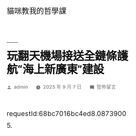
跳
貓咪教我的哲學課
至
主
要
內
玩翻天機場接送全鏈條護
容
航“海上新廣東”建設
作
在
admin
2025 年 9 月 7 日
發佈留言
者:
〈玩
翻
天
requestId:68bc7016bc4ed8.0873900
機
5.
場