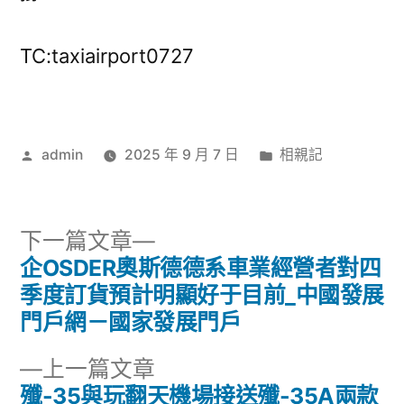
TC:taxiairport0727
作
分
admin
2025 年 9 月 7 日
相親記
者:
類:
下
下一篇文章
一
企OSDER奧斯德德系車業經營者對四
文
篇
季度訂貨預計明顯好于目前_中國發展
章
文
門戶網－國家發展門戶
章:
導
下
上一篇文章
一
殲-35與玩翻天機場接送殲-35A兩款