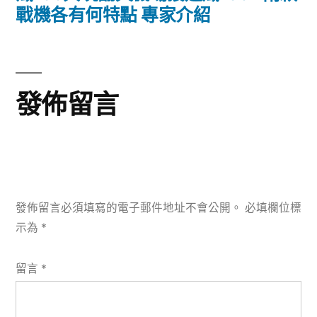
覽
篇
戰機各有何特點 專家介紹
文
章:
發佈留言
發佈留言必須填寫的電子郵件地址不會公開。
必填欄位標
示為
*
留言
*