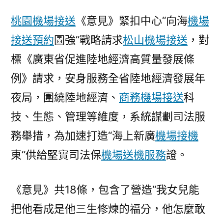
桃園機場接送
《意見》緊扣中心“向海
機場
接送預約
圖強”戰略請求
松山機場接送
，對
標《廣東省促進陸地經濟高質量發展條
例》請求，安身服務全省陸地經濟發展年
夜局，圍繞陸地經濟、
商務機場接送
科
技、生態、管理等維度，系統謀劃司法服
務舉措，為加速打造“海上新廣
機場接機
東”供給堅實司法保
機場送機服務
證。
《意見》共18條，包含了營造“我女兒能
把他看成是他三生修煉的福分，他怎麼敢