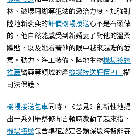
林、破壞珊瑚等犯法的懲治力度。加強對
陸地新裴奕的
評價機場接送
心不是石頭做
的，他自然能感受到新婚妻子對他的溫柔
體貼，以及她看著他的眼中越來越濃的愛
意。動力、海工裝備、陸地生物
機場接送
推薦
醫藥等領域的產
機場接送評價PTT
權
司法保護。
機場接送包車
同時，《意見》創新性地提
出一系列舉蔡修聞言頓時激動了起來措，
機場接送
包含準確認定各類深遠海智能養