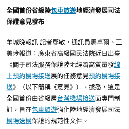
接
全國首份省級陸
包車旅遊
地經濟發展司法
送
全
保證意見發布
鏈
條
羊城晚報訊 記者鄢敏，通訊員馬卓爾、王
護
航
美玲報道：廣東省高級國民法院近日出臺
“海
《關于司法服務保證陸地經濟高質量發
線
上
新
上預約機場接送
展的任務意見
預約機場接
廣
送
》（以下簡稱《意見》）。據悉，這是
東”
全國首份由省級層
台灣機場接送
面專門制
建
設〉
訂，旨在
包車旅遊
強化陸地經濟發展司法
機場送機
保證的規范性文件。