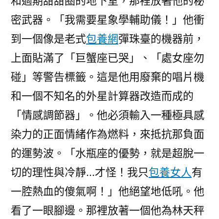
和過期甜甜圈的地下室，那裡放著他的秘
密武器。「我需要星象學輔助儀！」他衝
到一個像是老式
包養網
彈珠臺的機器前，
上面貼滿了「巨蟹座已哭」、「處女座勿
碰」等警告標籤。這是他用廢棄的唱片機
和一個不知名的外星計算器改造而成的
「情感調節器」。他必須輸入一種極具感
染力的正面情緒作為燃料，來抵抗那負面
的運勢波。「水瓶座的優勢，就是超脫一
切的理性與冷靜…才怪！我只
包養女人
有
一腔熱血的傻氣啊！」他絕望地低吼。他
看了一眼腳邊。那裡放著一個他為林天秤