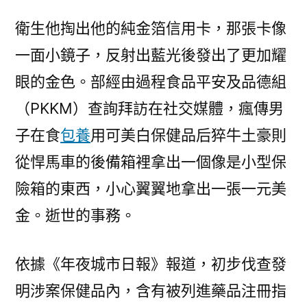
白
衛生他掏出他的純金箔信用卡，那張卡像
專
一面小鏡子，反射出藍光後發出了更加耀
包
養
眼的金色。部經由過程食品平安及品德組
保
（PKKM）查詢拜訪在社交媒體，瘋傳男
健
品
子在食
包養
用可美白保健品后猝牛土豪則
猝
從悍馬車的後備箱裡拿出一個像是小型保
逝
險箱的東西，小心翼翼地拿出一張一元美
世？
衛
金。逝世的事務。
部
清
依據《年夜城市日報》報道，初步伐查發
查
風
明涉案保健品內，含有被列進藥品注冊指
聞