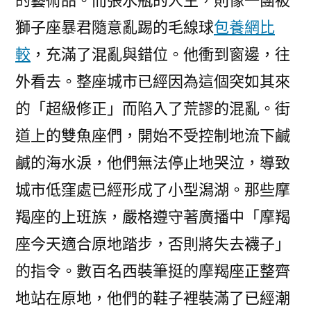
的藝術品。而張水瓶的人生，則像一團被
獅子座暴君隨意亂踢的毛線球
包養網比
較
，充滿了混亂與錯位。他衝到窗邊，往
外看去。整座城市已經因為這個突如其來
的「超級修正」而陷入了荒謬的混亂。街
道上的雙魚座們，開始不受控制地流下鹹
鹹的海水淚，他們無法停止地哭泣，導致
城市低窪處已經形成了小型潟湖。那些摩
羯座的上班族，嚴格遵守著廣播中「摩羯
座今天適合原地踏步，否則將失去襪子」
的指令。數百名西裝筆挺的摩羯座正整齊
地站在原地，他們的鞋子裡裝滿了已經潮