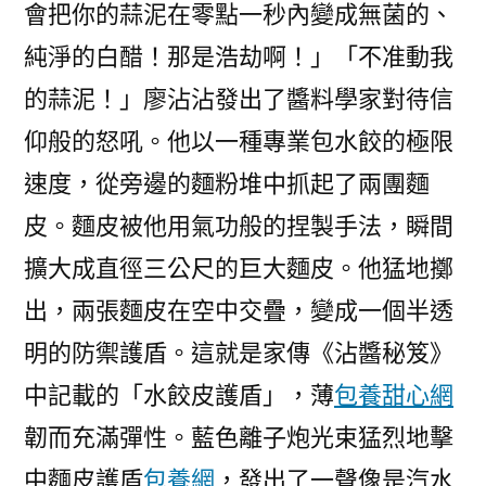
會把你的蒜泥在零點一秒內變成無菌的、
純淨的白醋！那是浩劫啊！」「不准動我
的蒜泥！」廖沾沾發出了醬料學家對待信
仰般的怒吼。他以一種專業包水餃的極限
速度，從旁邊的麵粉堆中抓起了兩團麵
皮。麵皮被他用氣功般的捏製手法，瞬間
擴大成直徑三公尺的巨大麵皮。他猛地擲
出，兩張麵皮在空中交疊，變成一個半透
明的防禦護盾。這就是家傳《沾醬秘笈》
中記載的「水餃皮護盾」，薄
包養甜心網
韌而充滿彈性。藍色離子炮光束猛烈地擊
中麵皮護盾
包養網
，發出了一聲像是汽水