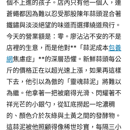
個不上進的孩子。店內只有他一個人，連
蒼蠅都因為難以忍受那股陳年蒜頭混合著
鐵鏽與淡淡絕望的味道而選擇繞道飛行。
今天的營業額是：零。廖沾沾不安的不是
店裡的生意，而是他對**「蒜泥成本
包養
網
焦慮症」**的深層恐懼。新鮮蒜頭每公
斤的價格正在以超光速上漲，如果再這樣
下去，他引以為傲的「靈魂蒜泥」將難以
為繼。他拿著一把被磨得光滑、閃耀著不
祥光芒的小銀勺，從缸底撈起一坨濃稠
的、顏色介於灰綠與土黃之間的發酵物。
這蒜泥被他照顧得像稀世珍寶，每隔三小