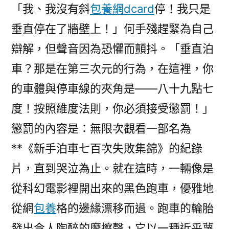
「我、我沒有斜
包養網dcard
停！我只是
垂直停在了牆壁上！」何手殘趕緊為自己
辯解，但聲音因為恐懼而顫抖。「垂直泊
車？那是在第三次元的行為，在這裡，你
的車體與停車線的夾角是——八十九點七
度！按照維度法則，你必須接受懲罰！」
懲罰的內容是：無限次觀看一部名為
**《新手泊車七百次失敗集錦》的紀錄
片，直到哭泣為止。就在這時，一輛像是
從科幻電影裡開出來的黑色跑車，優雅地
從網
包養
格的邊緣漂移而過。跑車的輪胎
發出令人陶醉的摩擦聲，它以一種近乎蔑