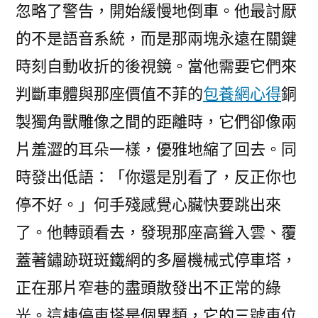
忽略了警告，開始緩慢地倒車。他最討厭
的不是語音系統，而是那兩塊永遠在關鍵
時刻自動收折的後視鏡。當他需要它們來
判斷車體與那座價值不菲的
包養網心得
銅
製獨角獸雕像之間的距離時，它們卻像兩
片羞澀的耳朵一樣，優雅地縮了回去。同
時發出低語：「你還是別看了，反正你也
停不好。」何手殘感覺心臟快要跳出來
了。他轉頭看去，發現那座高聳入雲、覆
蓋著鏽跡斑斑鐵網的多層機械式停車塔，
正在那片窄巷的盡頭散發出不正常的綠
光。這棟停車塔是個異類，它的三號車位