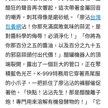
醋狂的聲音再次響起，這次帶著金屬回音
的嘲弄，刺耳得像是磨砂紙。「廖沾
台灣
包養網
沾！你那充滿腐敗氣味的蒜泥，是
對醬料學的侮辱！必須淨化！」「你將為
你那百分之五的醬油，以及百分之九十五
的邪惡蒜頭付出代價！」醋罐機器人的頂
端裂開，露出了一個巨大的管口，正在聚
積藍色光芒。K-999特務用它穿著燕尾服
的小爪子，一把抓住了廖沾沾的褲腳催促
著他。「快點！沾沾先生！那是醋酸離子
炮！專門用來溶解有機發酵物的！」「它