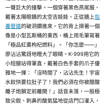
一聲巨大的撞擊。一個穿著黑色燕尾服、
戴著太陽眼鏡的太空吉娃娃，正從牆上
包
養管道
的破洞鑽進來。它的背上揹著一個
像是小型瓦斯桶的東西，桶上用毛筆寫著
「極品紅棗枸杞燃料」。「你怎麼——」
廖沾沾驚訝地瞪大了眼睛。K-999用它的
小短腿站得筆直，戴著白色手套的爪子優
雅地一揮：「沒時間了，沾沾先生！宇宙
水餃快要拉肚子了！我們必須在你被醋酸
離子炮鎖定前離開！」話音未落，一股極
致尖銳、刺鼻的酸氣猛地從店門口灌入，