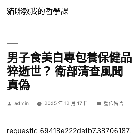
跳
貓咪教我的哲學課
至
主
要
內
男子食美白專包養保健品
容
猝逝世？ 衛部清查風聞
真偽
作
在
admin
2025 年 12 月 17 日
發佈留言
者:
〈男
子
食
requestId:69418e222defb7.38706187.
美