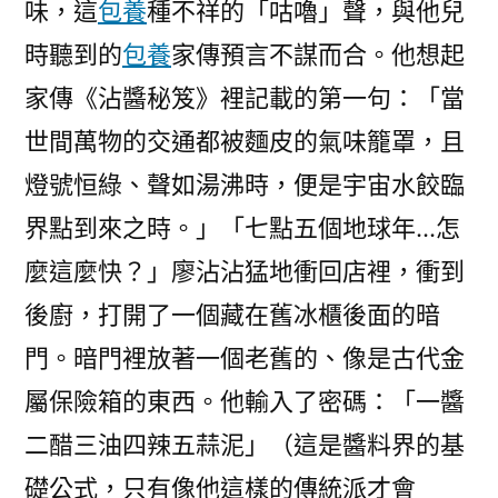
味，這
包養
種不祥的「咕嚕」聲，與他兒
時聽到的
包養
家傳預言不謀而合。他想起
家傳《沾醬秘笈》裡記載的第一句：「當
世間萬物的交通都被麵皮的氣味籠罩，且
燈號恒綠、聲如湯沸時，便是宇宙水餃臨
界點到來之時。」「七點五個地球年…怎
麼這麼快？」廖沾沾猛地衝回店裡，衝到
後廚，打開了一個藏在舊冰櫃後面的暗
門。暗門裡放著一個老舊的、像是古代金
屬保險箱的東西。他輸入了密碼：「一醬
二醋三油四辣五蒜泥」（這是醬料界的基
礎公式，只有像他這樣的傳統派才會