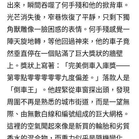
出來，瞬間吞噬了何手殘和他的掀背車。
光芒消失後，窄巷恢復了平靜，只剩下獨
角獸雕像一臉困惑的表情。何手殘感覺一
陣天旋地轉，等他回過神來，他的車子竟
然垂直停在一個貼滿了巨大獎狀的牆壁
上。獎狀上寫著：「完美倒車入庫獎——
第零點零零零零零九度偏差。」落款人是
「倒車王」。他趕緊從車窗探出頭，發現
周圍不再是熟悉的城市街道，而是一望無
際、由無數白線和編號組成的巨大網格。
這裡的空氣聞起來像是新買的輪胎和劣質
香水的混合物，而重力似乎是隨機變化