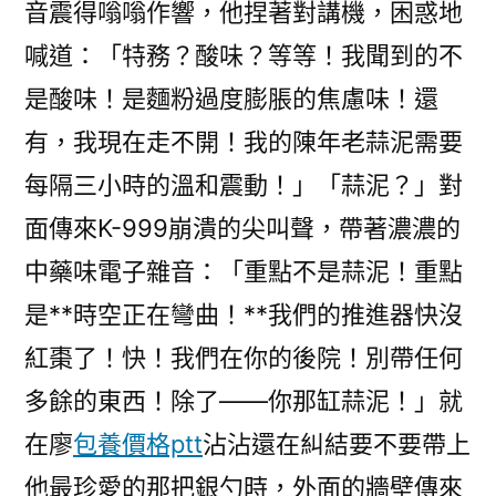
音震得嗡嗡作響，他捏著對講機，困惑地
喊道：「特務？酸味？等等！我聞到的不
是酸味！是麵粉過度膨脹的焦慮味！還
有，我現在走不開！我的陳年老蒜泥需要
每隔三小時的溫和震動！」「蒜泥？」對
面傳來K-999崩潰的尖叫聲，帶著濃濃的
中藥味電子雜音：「重點不是蒜泥！重點
是**時空正在彎曲！**我們的推進器快沒
紅棗了！快！我們在你的後院！別帶任何
多餘的東西！除了——你那缸蒜泥！」就
在廖
包養價格ptt
沾沾還在糾結要不要帶上
他最珍愛的那把銀勺時，外面的牆壁傳來