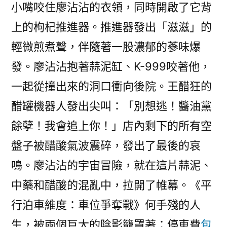
小嘴咬住廖沾沾的衣領，同時開啟了它背
上的枸杞推進器。推進器發出「滋滋」的
輕微煎煮聲，伴隨著一股濃郁的蔘味爆
發。廖沾沾抱著蒜泥缸、K-999咬著他，
一起從撞出來的洞口衝向後院。王醋狂的
醋罐機器人發出尖叫：「別想逃！醬油黨
餘孽！我會追上你！」店內剩下的所有空
盤子被醋酸氣波震碎，發出了最後的哀
鳴。廖沾沾的宇宙冒險，就在這片蒜泥、
中藥和醋酸的混亂中，拉開了帷幕。《平
行泊車維度：車位爭奪戰》何手殘的人
生，被兩個巨大的陰影籠罩著：停車費
包