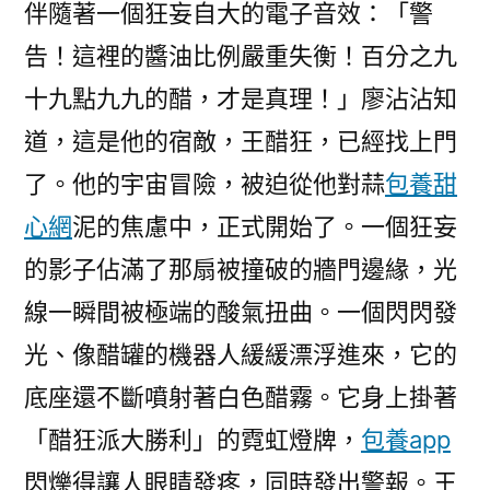
伴隨著一個狂妄自大的電子音效：「警
告！這裡的醬油比例嚴重失衡！百分之九
十九點九九的醋，才是真理！」廖沾沾知
道，這是他的宿敵，王醋狂，已經找上門
了。他的宇宙冒險，被迫從他對蒜
包養甜
心網
泥的焦慮中，正式開始了。一個狂妄
的影子佔滿了那扇被撞破的牆門邊緣，光
線一瞬間被極端的酸氣扭曲。一個閃閃發
光、像醋罐的機器人緩緩漂浮進來，它的
底座還不斷噴射著白色醋霧。它身上掛著
「醋狂派大勝利」的霓虹燈牌，
包養app
閃爍得讓人眼睛發疼，同時發出警報。王