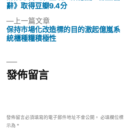
文
篇
辭》取得豆瓣9.4分
章
文
下
上一篇文章
章:
導
一
保持市場化改造標的目的激起億嵐系
篇
統櫃種糧積極性
覽
文
章:
發佈留言
發佈留言必須填寫的電子郵件地址不會公開。
必填欄位標
示為
*