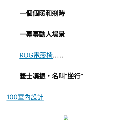
一個個暖和剎時
一幕幕動人場景
ROG電競椅
……
義士馮振，名叫“逆行”
100室內設計