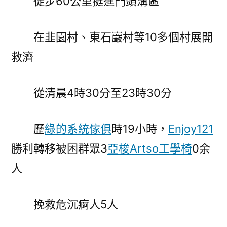
徒步60公里挺進門頭溝區
在韭園村、東石巖村等10多個村展開
救濟
從清晨4時30分至23時30分
歷
綠的系統傢俱
時19小時，
Enjoy121
勝利轉移被困群眾3
亞梭Artso工學椅
0余
人
挽救危沉痾人5人