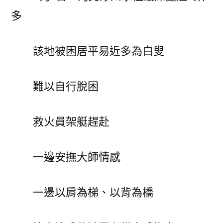
多
該地被困居平易近多為白叟
難以自行脫困
救火員架艇趕赴
一邊安撫大師情感
一邊以肩為梯、以背為橋