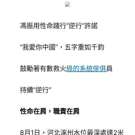
馮振用性命踐行“逆行”許諾
“我愛你中國”，五字重如千鈞
鼓勵著有數救火
綠的系統傢俱
員
持續“逆行”
性命在肩，職責在肩
8月1日，河北涿州水位最深處達2米