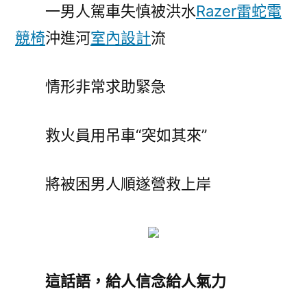
一男人駕車失慎被洪水
Razer雷蛇電
競椅
沖進河
室內設計
流
情形非常求助緊急
救火員用吊車“突如其來”
將被困男人順遂營救上岸
這話語，給人信念給人氣力