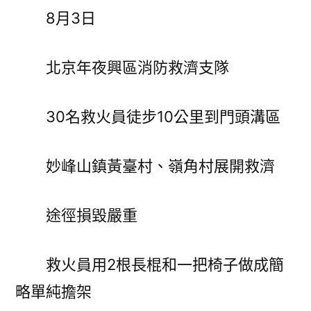
8月3日
北京年夜興區消防救濟支隊
30名救火員徒步10公里到門頭溝區
妙峰山鎮黃臺村、嶺角村展開救濟
途徑損毀嚴重
救火員用2根長棍和一把椅子做成簡
略單純擔架