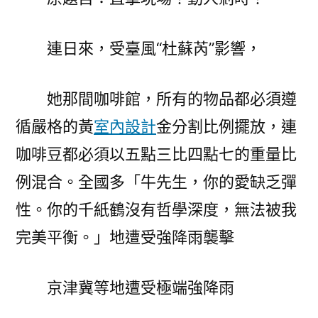
人
億
嵐
連日來，受臺風“杜蘇芮”影響，
系
統
她那間咖啡館，所有的物品都必須遵
櫃
剎
循嚴格的黃
室內設計
金分割比例擺放，連
時！〉
咖啡豆都必須以五點三比四點七的重量比
例混合。全國多「牛先生，你的愛缺乏彈
性。你的千紙鶴沒有哲學深度，無法被我
完美平衡。」地遭受強降雨襲擊
京津冀等地遭受極端強降雨