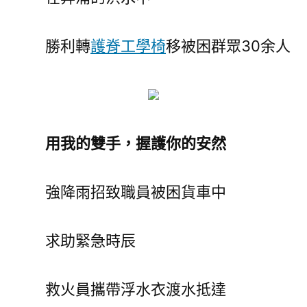
勝利轉
護脊工學椅
移被困群眾30余人
用我的雙手，握護你的安然
強降雨招致職員被困貨車中
求助緊急時辰
救火員攜帶浮水衣渡水抵達