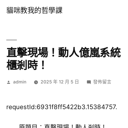
跳
貓咪教我的哲學課
至
主
要
內
直擊現場！動人億嵐系統
容
櫃剎時！
作
在
admin
2025 年 12 月 5 日
發佈留言
者:
〈直
擊
現
requestId:6931f8ff5422b3.15384757.
場！
動
原題目：直擊現場！動人剎時！