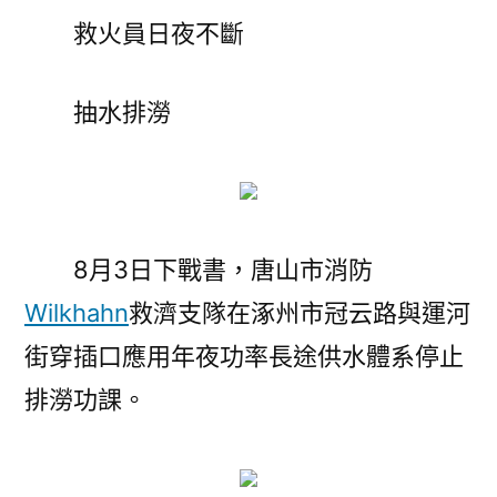
救火員日夜不斷
抽水排澇
8月3日下戰書，唐山市消防
Wilkhahn
救濟支隊在涿州市冠云路與運河
街穿插口應用年夜功率長途供水體系停止
排澇功課。