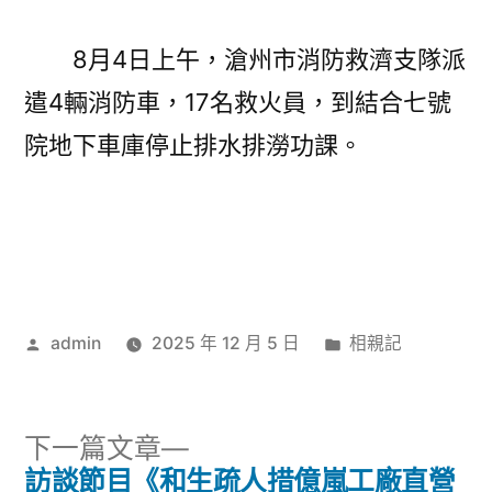
8月4日上午，滄州市消防救濟支隊派
遣4輛消防車，17名救火員，到結合七號
院地下車庫停止排水排澇功課。
作
分
admin
2025 年 12 月 5 日
相親記
者:
類:
下
下一篇文章
一
訪談節目《和生疏人措億嵐工廠直營