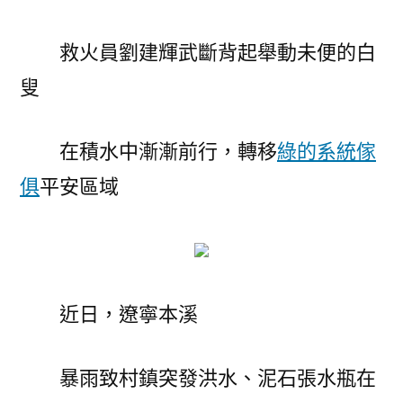
救火員劉建輝武斷背起舉動未便的白
叟
在積水中漸漸前行，轉移
綠的系統傢
俱
平安區域
近日，遼寧本溪
暴雨致村鎮突發洪水、泥石張水瓶在