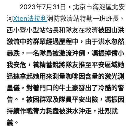
2023年7月31日，北京市海淀區北安
河
Xten法拉利
消防救濟站特勤一班班長、
西小營小型站站長和隊友在救濟
被困山洪
激流中的群眾
經過歷程中，由于洪水忽然
暴跌，一名隊員被激流沖倒，馮振掉臂小
我安危，養精蓄銳將隊友推至平安區域她
迅速拿起她用來測量咖啡因含量的激光測
量儀，對著門口的牛土豪發出了冷酷的警
告。。被困群眾及隊員平安出險，馮振因
持續作戰膂力耗盡被洪水沖走，
壯烈就
義。