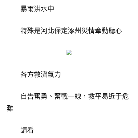
暴雨洪水中
特殊是河北保定涿州災情牽動聽心
各方救濟氣力
自告奮勇、奮戰一線，救平易近于危
難
請看