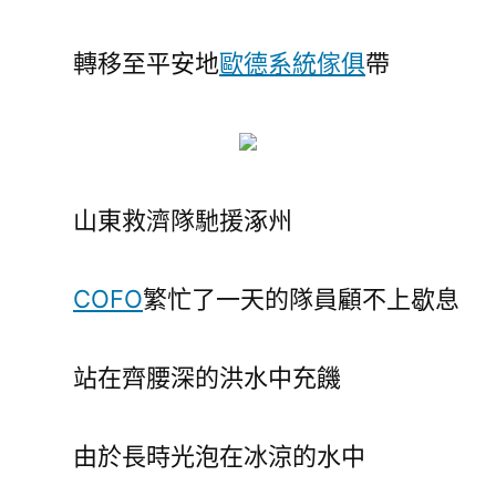
轉移至平安地
歐德系統傢俱
帶
山東救濟隊馳援涿州
COFO
繁忙了一天的隊員顧不上歇息
站在齊腰深的洪水中充饑
由於長時光泡在冰涼的水中