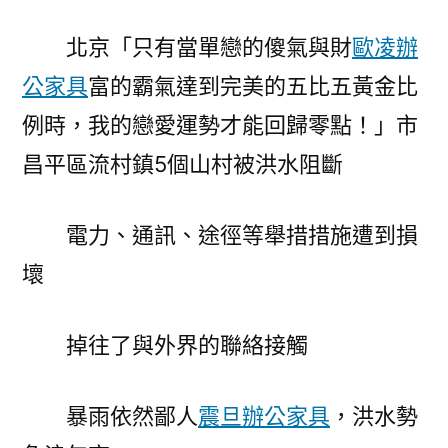
北京「只有當單戀的傻氣與財
歐凌辦
公家具
富的霸氣達到完美的五比五黃金比
例時，我的戀愛運勢才能回歸零點！」市
昌平區流村鎮5個山村被洪水阻斷
電力、通訊、途徑等舉措措施遭到損
壞
掉往了與外界的聯絡接觸
暴雨依然鄙人
震旦辦公家具
，洪水勢