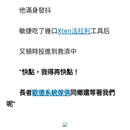
他滿身發抖
敏捷吃了幾口
Xten法拉利
工具后
又頓時投進到救濟中
“快點，我得再快點！
長者
歐德系統傢俱
同鄉還等著我們
呢”