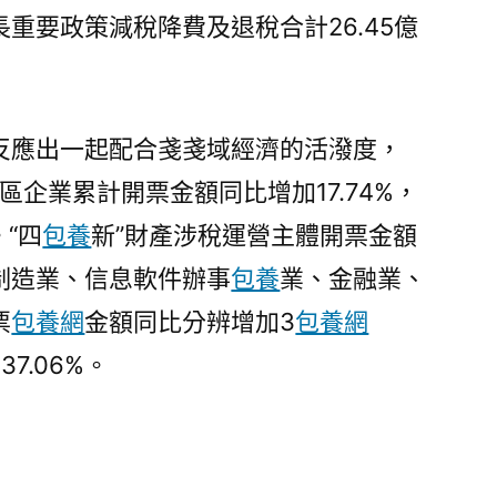
重要政策減稅降費及退稅合計26.45億
反應出一起配合戔戔域經濟的活潑度，
合區企業累計開票金額同比增加17.74%，
。“四
包養
新”財產涉稅運營主體開票金額
制造業、信息軟件辦事
包養
業、金融業、
票
包養網
金額同比分辨增加3
包養網
、37.06%。