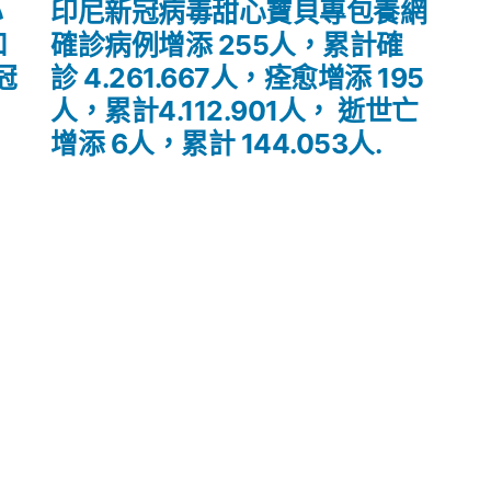
一
心
印尼新冠病毒甜心寶貝專包養網
篇
和
確診病例增添 255人，累計確
文
冠
診 4.261.667人，痊愈增添 195
章:
人，累計4.112.901人， 逝世亡
增添 6人，累計 144.053人.