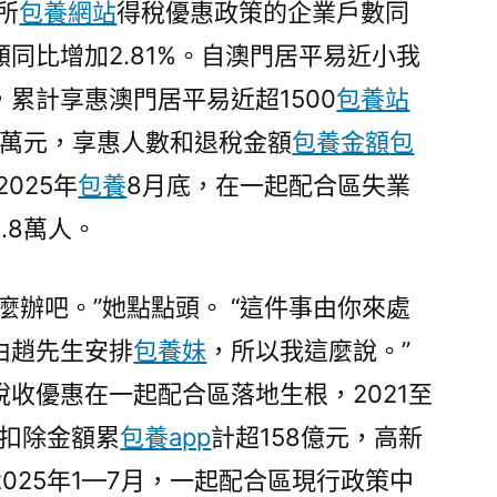
所
包養網站
得稅優惠政策的企業戶數同
潛
力
額同比增加2.81%。自澳門居平易近小我
迸
累計享惠澳門居平易近超1500
包養站
發〉
0萬元，享惠人數和退稅金額
包養金額
包
025年
包養
8月底，在一起配合區失業
.8萬人。
麼辦吧。”她點點頭。 “這件事由你來處
由趙先生安排
包養妹
，所以我這麼說。”
收優惠在一起配合區落地生根，2021至
計扣除金額累
包養app
計超158億元，高新
2025年1—7月，一起配合區現行政策中