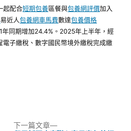
，一起配合
短期包養
區餐與
包養網評價
加入
P
易近人
包養網車馬費
數達
包養價格
1年同期增加24.4%。2025年上半年，經
程電子繳稅、數字國民幣境外繳稅完成繳
下
下一篇文章