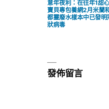
一
意年夜利：在往年1甜
文
篇
寶貝專包養網2月米蘭
文
都靈廢水樣本中已發明
章
章:
狀病毒
導
覽
發佈留言