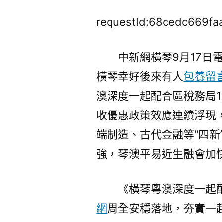
requestId:68cedc669fa
中新網橫琴9月17日電
橫琴幸好後來有人
包養留
澳深度一起配合區稅務局1
收優惠政策效應連續浮現
端制造、古代金融等“四新
強，琴澳平易近生融會加
《橫琴粵澳深度一起
網
周全安穩落地，夯實一