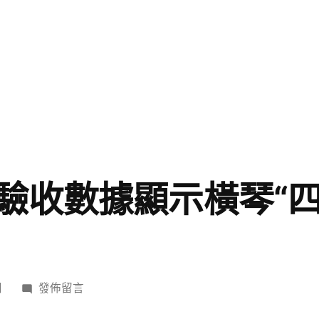
驗收數據顯示橫琴“四
在
日
發佈留言
〈稅