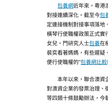
包養網
近年來，粵港
對接連續深化。截至今
包
定連接機制對接事項落地
橫琴行使職權政策正式實
女兒。門研究人士
包養
在
裴奕看著媽媽，有些遲疑
便行使職權的“
包養網比較
本年以來，聯合澳資
對澳資企業的發票治理、
等四類十條鼓勵辦法，今