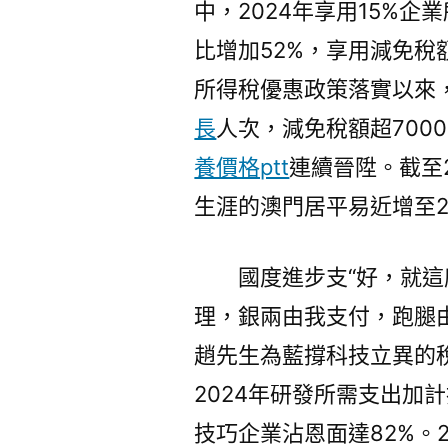
中，2024年享用15%企業
比增加52%，享用減免稅
所得稅優惠政策落實以來，
長
人次，減免稅額超700
養價格ptt
連續晉陞。截至2
生涯的澳門居平易近增至2
國度進步支“好，就這
理，銀兩由我支付，跑腿
趙先生為藍撐科技立異的稅
2024年研發所需支出加
技巧企業沾恩面達82%。