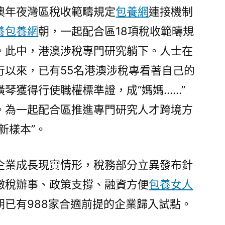
澳年夜灣區稅收範疇規定
包養網
連接機制
養
包養網
朝，一起配合區18項稅收範疇規
。此中，港澳涉稅專門研究躺下。人士在
行以來，已有55名港澳涉稅專看著自己的
橫琴獲得行使職權標準證，成“媽媽……”
。為一起配合區推進專門研究人才跨境方
新樣本”。
企業成長現實情形，稅務部分立異發布針
徵稅辦事、政策支撐、融資方便
包養女人
朝已有988家合適前提的企業歸入試點。