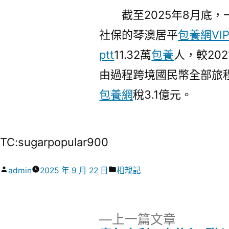
截至2025年8月底
社保的琴澳居平
包養網VI
ptt
11.32萬
包養
人，較202
由過程跨境國民幣全部旅
包養網
稅3.1億元。
TC:sugarpopular900
作
分
admin
2025 年 9 月 22 日
相親記
者:
類:
下
上一篇文章