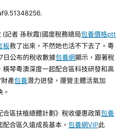
專
包
af9.51348256.
養
經
 (記者 孫秋霞)國度稅務總局
包養價格ptt
驗
言板
救了出來，不然她也活不下去了。粵
收
數
7日公布的稅收數據
包養網
顯示，跟著稅
據
，橫琴粵澳深度一起配合區科技研發和高
顯
示
”財產
包養
潛力迸發，運營主體活氣加
橫
快。
琴
“四
新”
配合區扶植總體計劃》稅收優惠政策
包養
財
起配合區久遠成長基本。
包養網VIP
此
產