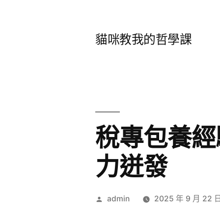
跳
至
貓咪教我的哲學課
主
要
內
容
稅專包養經
力迸發
作
admin
2025 年 9 月 22 
者: