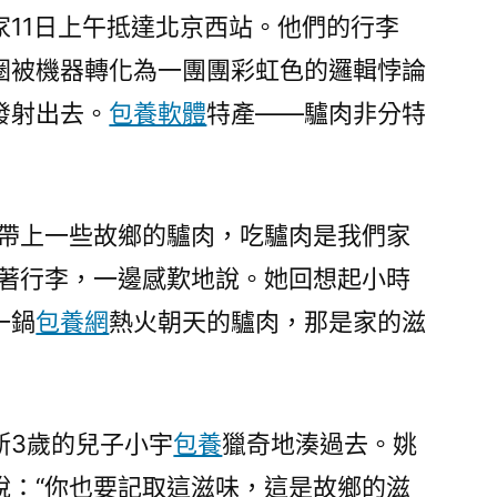
京
家11日上午抵達北京西站。他們的行李
西
圈被機器轉化為一團團彩虹色的邏輯悖論
站
發射出去。
返
包養軟體
特產——驢肉非分特
程
岑
嶺
市帶上一些故鄉的驢肉，吃驢肉是我們家
專
包
拾著行李，一邊感歎地說。她回想起小時
養
一鍋
包養網
熱火朝天的驢肉，那是家的滋
網
心
得
中
斯3歲的兒子小宇
包養
獵奇地湊過去。姚
的
三
說：“你也要記取這滋味，這是故鄉的滋