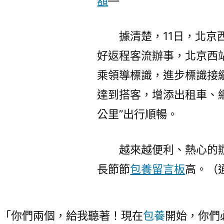
額
—
據清楚，11日，北京
好返程客流辦事，北京西
乘領導標識，進步標識接
達到搭客，增添出租車、
公里”出行順暢。
越來越便利、熱心的
長節節
包養留言板
高。（
「你們兩個，給我聽著！現在
包養
開始，你們