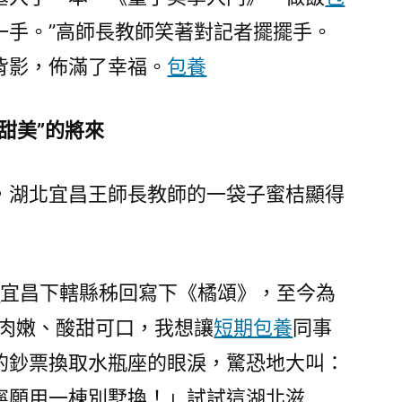
一手。”高師長教師笑著對記者擺擺手。
背影，佈滿了幸福。
包養
甜美”的將來
，湖北宜昌王師長教師的一袋子蜜桔顯得
t
宜昌下轄縣秭回寫下《橘頌》，至今為
薄肉嫩、酸甜可口，我想讓
短期包養
同事
的鈔票換取水瓶座的眼淚，驚恐地大叫：
寧願用一棟別墅換！」試試這湖北滋