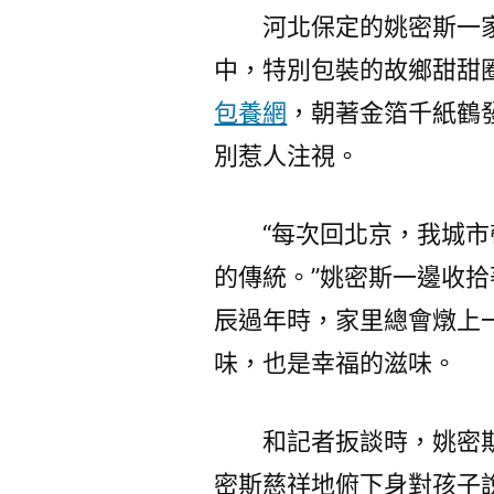
河北保定的姚密斯一
中，特別包裝的故鄉甜甜
包養網
，朝著金箔千紙鶴
別惹人注視。
“每次回北京，我城
的傳統。”姚密斯一邊收
辰過年時，家里總會燉上
味，也是幸福的滋味。
和記者扳談時，姚密
密斯慈祥地俯下身對孩子