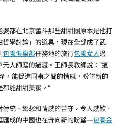
老婆都在北京奮斗那些甜甜圈原本是他打
點哲學討論」的道具，現在全部成了武
到
包養俱樂部
任務地的旅行
包養女人
過
單元大師庭的過渡。王師長教師說：“這
特產，能促進同事之間的情感，盼望新的
涯都能甜甜美蜜。”
對傳統、鄉愁和情感的苦守，令人感歎。
庭匯成的中國也在奔向新的盼望—
包養金