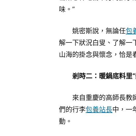
味。”
姚密斯說，無論任
包
解一下狀況白叟、了解一
山海的掛念與懷念，恰是
剎時二：暖鍋底料里“
來自重慶的高師長教
們的行李
包養站長
中，一
動。