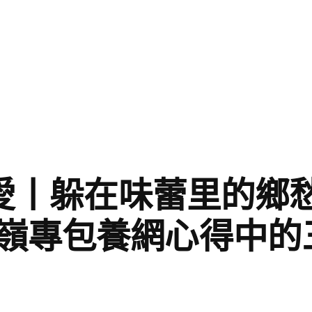
箱”愛丨躲在味蕾里的鄉
嶺專包養網心得中的