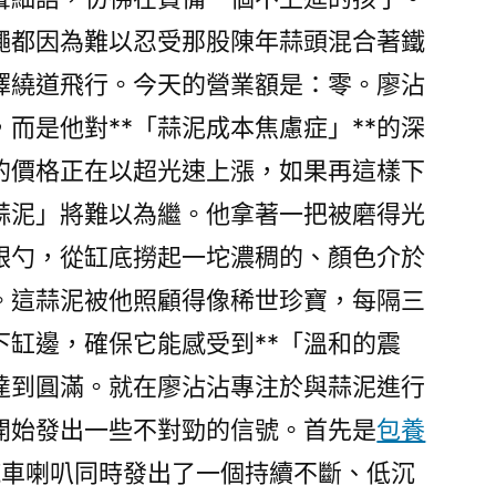
蠅都因為難以忍受那股陳年蒜頭混合著鐵
擇繞道飛行。今天的營業額是：零。廖沾
而是他對**「蒜泥成本焦慮症」**的深
的價格正在以超光速上漲，如果再這樣下
蒜泥」將難以為繼。他拿著一把被磨得光
銀勺，從缸底撈起一坨濃稠的、顏色介於
。這蒜泥被他照顧得像稀世珍寶，每隔三
下缸邊，確保它能感受到**「溫和的震
上達到圓滿。就在廖沾沾專注於與蒜泥進行
開始發出一些不對勁的信號。首先是
包養
汽車喇叭同時發出了一個持續不斷、低沉