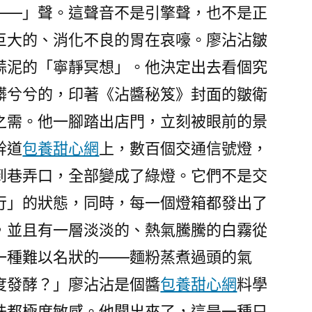
——」聲。這聲音不是引擎聲，也不是正
巨大的、消化不良的胃在哀嚎。廖沾沾皺
蒜泥的「寧靜冥想」。他決定出去看個究
髒兮兮的，印著《沾醬秘笈》封面的皺衛
之需。他一腳踏出店門，立刻被眼前的景
幹道
包養甜心網
上，數百個交通信號燈，
到巷弄口，全部變成了綠燈。它們不是交
行」的狀態，同時，每一個燈箱都發出了
，並且有一層淡淡的、熱氣騰騰的白霧從
一種難以名狀的——麵粉蒸煮過頭的氣
度發酵？」廖沾沾是個醬
包養甜心網
料學
味都極度敏感。他聞出來了，這是一種只