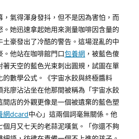
新
專
幕，氣得渾身發抖，但不是因為害怕，而
包
怒。她迅速拿起她用來測量咖啡因含量的
養
價
牛土豪發出了冷酷的警告。這場混亂的中
格
豪。他站在咖啡館門口
包養網
，被藍色傻
《女
兒
對著天空的藍色光束刺出圓規，試圖在單
國》〉
化的數學公式。《宇宙水餃與終極醬料
預兆廖沾沾坐在他那間被稱為「宇宙水餃
這間店的外觀更像是一個被遺棄的藍色塑
網dcard
中心」這兩個詞毫無關係。他
七個月又七天的老蒜泥嘆氣。「你還不夠
聲細語，彷彿在責備一個不上進的孩子。