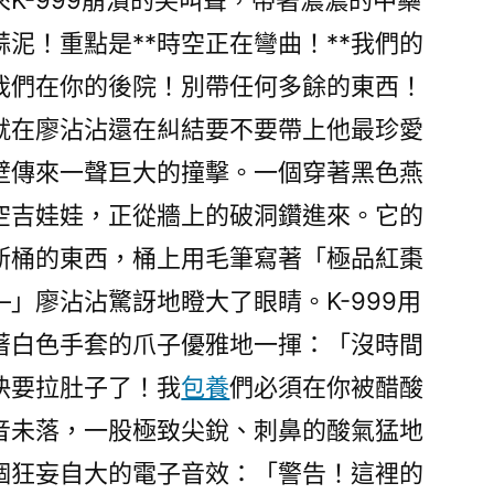
K-999崩潰的尖叫聲，帶著濃濃的中藥
泥！重點是**時空正在彎曲！**我們的
我們在你的後院！別帶任何多餘的東西！
就在廖沾沾還在糾結要不要帶上他最珍愛
壁傳來一聲巨大的撞擊。一個穿著黑色燕
空吉娃娃，正從牆上的破洞鑽進來。它的
斯桶的東西，桶上用毛筆寫著「極品紅棗
」廖沾沾驚訝地瞪大了眼睛。K-999用
著白色手套的爪子優雅地一揮：「沒時間
快要拉肚子了！我
包養
們必須在你被醋酸
音未落，一股極致尖銳、刺鼻的酸氣猛地
個狂妄自大的電子音效：「警告！這裡的