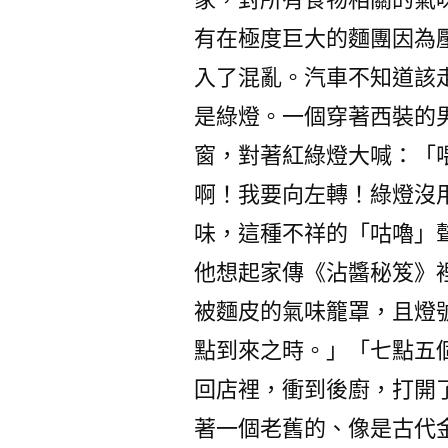
有在極度巨大的麵團因為
入了混亂。汽車不知道該
是綠燈。一個穿著西裝的
窗，對著紅綠燈大喊：「
啊！我要向左轉！綠燈沒
味，這種不祥的「咕嚕」
他想起家傳《沾醬秘笈》
被麵皮的氣味籠罩，且燈
點到來之時。」「七點五
回店裡，衝到後廚，打開
著一個老舊的、像是古代