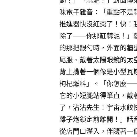
動！」「蒜泥？」對面傳來
味電子雜音：「重點不是蒜
推進器快沒紅棗了！快！
除了——你那缸蒜泥！」
的那把銀勺時，外面的牆
尾服、戴著太陽眼鏡的太
背上揹著一個像是小型瓦
枸杞燃料」。「你怎麼——
它的小短腿站得筆直，戴
了，沾沾先生！宇宙水餃
離子炮鎖定前離開！」話
從店門口灌入，伴隨著一