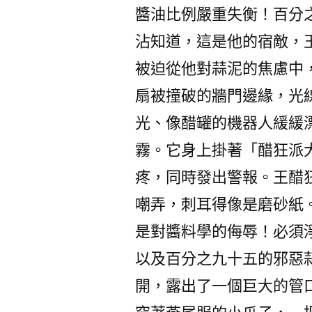
醬油比例嚴重失衡！百分
沾知道，這是他的宿敵，
被迫從他對蒜泥的焦慮中
扇被撞破的牆門邊緣，光
光、像醋罐的機器人緩緩
霧。它身上掛著「醋狂派
疼，同時發出警報。王醋
嘲弄，刺耳得像是磨砂紙
是對醬料學的侮辱！必須
以及百分之九十五的邪惡
開，露出了一個巨大的管口