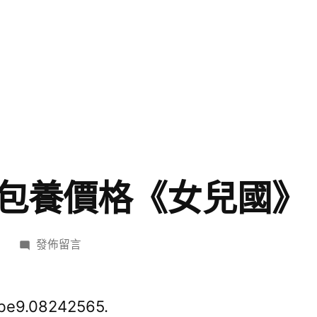
包養價格《女兒國》
在
日
發佈留言
〈線
人
一
be9.08242565.