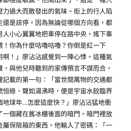
壓力過大而散發出的氣味。街上的行人陷
走還是該停，因為無論從哪個方向看，都
男人小心翼翼地把車停在路中央，搖下車
喂！你為什麼咕嚕咕嚕？你倒是紅一下
用啊！」廖沾沾感覺到一陣心悸。這種氣
聲，與他兒時聽到的家傳預言不謀而合。
裡記載的第一句：「當世間萬物的交通都
號恒綠、聲如湯沸時，便是宇宙水餃臨界
個地球年…怎麼這麼快？」廖沾沾猛地衝
了一個藏在舊冰櫃後面的暗門。暗門裡放
金屬保險箱的東西。他輸入了密碼：「一