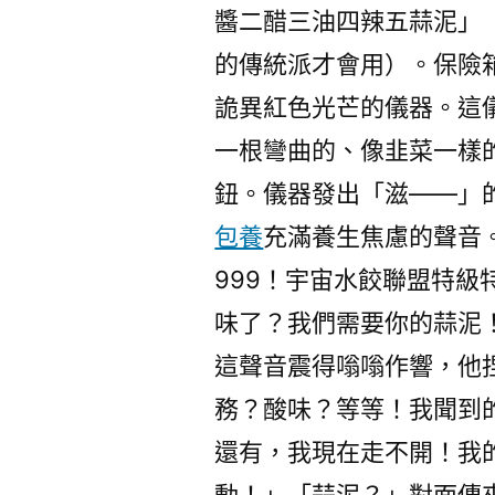
醬二醋三油四辣五蒜泥」
的傳統派才會用）。保險
詭異紅色光芒的儀器。這
一根彎曲的、像韭菜一樣
鈕。儀器發出「滋——」
包養
充滿養生焦慮的聲音。
999！宇宙水餃聯盟特
味了？我們需要你的蒜泥
這聲音震得嗡嗡作響，他
務？酸味？等等！我聞到
還有，我現在走不開！我