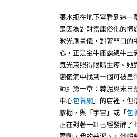
張水瓶在地下室看到這一
是因為對財富庸俗化的憤
激光測量儀，對著門口的
心，正是金牛座霸總牛土
氣光束照得眼睛生疼。她
戀傻氣中找到一個可被量
師》第一章：蒜泥與末日
中心
包養網
」的店裡，但
膠棚，與「宇宙」或「
包養
正在對著一缸已經發酵了
靈動，我的蒜泥。」他輕