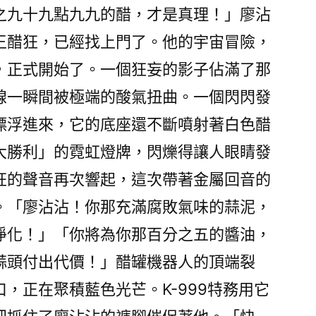
之九十九點九九的醋，才是真理！」廖沾
王醋狂，已經找上門了。他的宇宙冒險，
，正式開始了。一個狂妄的影子佔滿了那
線一瞬間被極端的酸氣扭曲。一個閃閃發
漂浮進來，它的底座還不斷噴射著白色醋
大勝利」的霓虹燈牌，閃爍得讓人眼睛發
狂的聲音再次響起，這次帶著金屬回音的
。「廖沾沾！你那充滿腐敗氣味的蒜泥，
淨化！」「你將為你那百分之五的醬油，
蒜頭付出代價！」醋罐機器人的頂端裂
，正在聚積藍色光芒。K-999特務用它