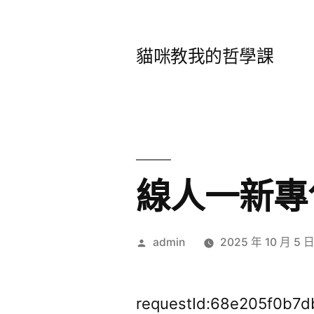
跳
至
貓咪教我的哲學課
主
要
內
容
線人一新專
作
admin
2025 年 10 月 5 
者:
requestId:68e205f0b7d