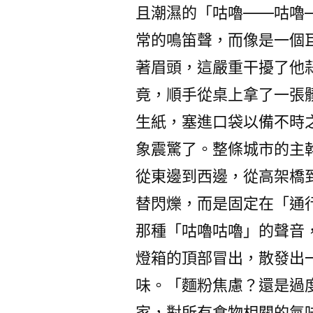
且潮濕的「咕嚕——咕嚕
常的鳴笛聲，而像是一個
著眉頭，這嚴重干擾了他
竟，順手從桌上拿了一張
生紙，塞進口袋以備不時
象震驚了。整條城市的主
從東邊到西邊，從高架橋
替閃爍，而是固定在「通
那種「咕嚕咕嚕」的聲音
燈箱的頂部冒出，散發出
味。「麵粉焦慮？還是過
家，對所有食物相關的氣