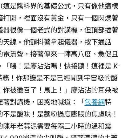
（這是醬料界的基礎公式，只有像他這樣
箱打開，裡面沒有黃金，只有一個閃爍著
儀器很像一個老式的對講機，但頂部插著
的天線。他顫抖著拿起儀器，按下通話
的電流聲，接著傳來一陣高八度、急促且
「喂！是廖沾沾嗎！快接聽！這裡是 K-
級特務！你那邊是不是已經聞到宇宙級的酸
！你被徵召了！馬上！」廖沾沾的耳朵被
捏著對講機，困惑地喊道：「
包養網
特
的不是酸味！是麵粉過度膨脹的焦慮味！
的陳年老蒜泥需要每隔三小時的溫和震