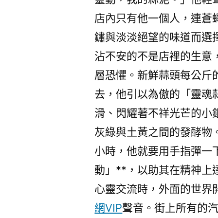
店內只有他一個人，連蒼
鏽與淡淡絕望的味道而選
沾不安的不是店裡的生意，
層恐懼。新鮮蒜頭每公斤
去，他引以為傲的「靈魂
滑、閃耀著不祥光芒的小
灰綠與土黃之間的發酵物
小時，他就要用手指彈一
動」**，以助其在精神
心靈交流時，外面的世界
網VIP
聲音。街上所有的