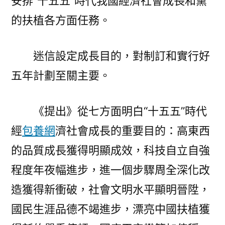
安排“十五五”時代我國經濟社會成長和黨
看
奮
的扶植各方面任務。
力
首
迷信設定成長目的，對制訂和實行好
創
中
五年計劃至關主要。
國
式
《提出》從七方面明白“十五五”時代
古
代
經
包養網
濟社會成長的重要目的：高東西
化
的品質成長獲得明顯成效，科技自立自強
扶
程度年夜幅進步，進一個步驟周全深化改
植
新
造獲得新衝破，社會文明水平顯明晉陞，
局
國民生涯品德不竭進步，漂亮中國扶植獲
勢〉