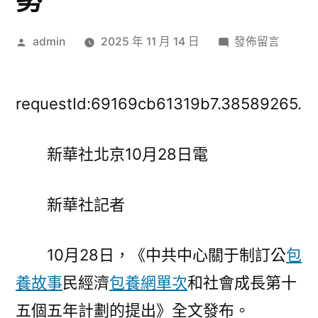
勢
作
在
admin
2025 年 11 月 14 日
發佈留言
者:
〈聚
焦
專
requestId:69169cb61319b7.38589265.
包
養
新華社北京10月28日電
網
心
得
新華社記者
“十
五
10月28日，《中共中心關于制訂公
包
五”
計
養故事
民經濟
包養網單次
和社會成長第十
劃
五個五年計劃的提出》全文發布。