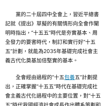
提
出
黨的二十屆四中全會上，習近平總書
｜
為
記就《提出》草擬的有關情形向全會作闡
基
明時指出，“十五五”時代是夯實基本、周
礎
完
全發力的要害時代，制訂和實行好“十五
成
五”計劃，就能為2035年基礎完成社會主
社
義古代化奠基加倍堅實的基本。
會
主
義
全會經由過程的“十五
包養
五”計劃提
古
出，正確掌握“十五五”時代在基礎完成社
代
化
會主義古代化過程中的主要位置，對“十五
夯
五”時代我國經濟社會成長作出體系策劃和