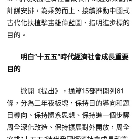
實
基
計謀安排，為乘勢而上、接續推動中國式
本、
古代化扶植擘畫雄偉藍圖、指明進步標的
周
目的。
全
發
力
明白“十五五”時代經濟社會成長重要
——
目的
從
“十
五
掀開《提出》，通篇15部門開列61
五”
條，分為三年夜板塊，保持目的導向和題
計
劃
目導向、保持體系思想、保持進一個步驟
提
周全深化改造、保持擴展對外開放，周全
出