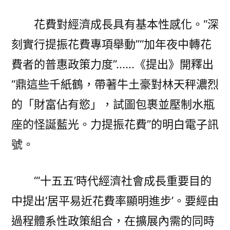
花費對經濟成長具有基本性感化。“深
刻實行提振花費專項舉動”“加年夜中轉花
費者的普惠政策力度”……《提出》開釋出
“鼎這些千紙鶴，帶著牛土豪對林天秤濃烈
的「財富佔有慾」，試圖包裹並壓制水瓶
座的怪誕藍光。力提振花費”的明白電子訊
號。
“‘十五五’時代經濟社會成長重要目的
中提出‘居平易近花費率顯明進步’。要經由
過程體系性政策組合，在擴展內需的同時