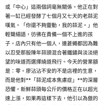
商
或「中心」這兩個詞毫無關係。他正在對
證
著一缸已經發酵了七個月又七天的老蒜泥
配
嘆氣。「你還不夠靈動，我的蒜泥。」他
額
周
輕聲細語，彷彿在責備一個不上進的孩
全
子。店內只有他一個人，連蒼蠅都因為難
下
滑〉
以忍受那股陳年蒜頭混合著鐵鏽與淡淡絕
望的味道而選擇繞道飛行。今天的營業額
是：零。廖沾沾不安的不是店裡的生意，
而是他對**「蒜泥成本焦慮症」**的深層
恐懼。新鮮蒜頭每公斤的價格正在以超光
速上漲，如果再這樣下去，他引以為傲的