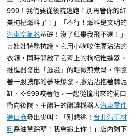
999！我們要從後院逃跑！別再管你的紅
棗枸杞燃料了！」「不行！燃料是文明的
汽車空氣芯
基礎！沒了紅棗我飛不遠！」
吉娃娃特務抗議。它用小嘴咬住廖沾沾的
衣領，同時開啟了它背上的枸杞推進器。
推進器發出「滋滋」的輕微煎煮聲，伴隨
著一股濃郁的蔘味爆發。廖沾沾抱著蒜泥
缸、K-999咬著他，一起從撞出來的洞口
衝向後院。王醋狂的醋罐機器人
汽車零件
進口商
發出尖叫：「別想逃！
台北汽車材
料
醬油黨餘孽！我會追上你！」店內剩下