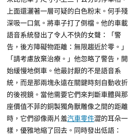
上面還灑著一層可疑的白色粉末。何手殘
深吸一口氣。將車子打了倒檔。他的車載
語音系統發出了令人不快的女聲：「警
告，後方障礙物距離：無限趨近於零。」
「請考慮放棄治療。」他忽略了警告，開
始緩慢地倒車。他最討厭的不是語音系
統，而是那兩塊永遠在關鍵時刻自動收折
的後視鏡。當他需要它們來判斷車體與那
座價值不菲的銅製獨角獸雕像之間的距離
時，它們卻像兩片羞
汽車零件
澀的耳朵一
樣，優雅地縮了回去。同時發出低語：