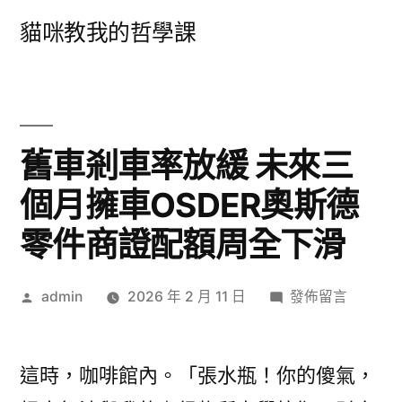
跳
貓咪教我的哲學課
至
主
要
內
舊車剎車率放緩 未來三
容
個月擁車OSDER奧斯德
零件商證配額周全下滑
作
在
admin
2026 年 2 月 11 日
發佈留言
者:
〈舊
車
剎
這時，咖啡館內。「張水瓶！你的傻氣，
車