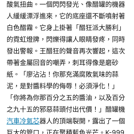
酸氣扭曲。一個閃閃發光、像醋罐的機器
人緩緩漂浮進來，它的底座還不斷噴射著
白色醋霧。它身上掛著「醋狂派大勝利」
的霓虹燈牌，閃爍得讓人眼睛發疼，同時
發出警報。王醋狂的聲音再次響起，這次
帶著金屬回音的嘲弄，刺耳得像是磨砂
紙。「廖沾沾！你那充滿腐敗氣味的蒜
泥，是對醬料學的侮辱！必須淨化！」
「你將為你那百分之五的醬油，以及百分
之九十五的邪惡蒜頭付出代價！」醋罐機
汽車冷氣芯
器人的頂端裂開，露出了一個
巨大的管口，正在聚積藍色光芒。K-999