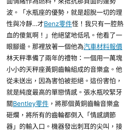
面情緒作為燃料，來抵抗那負面的運勢
波。「水瓶座的優勢，就是超脫一切的理
性與冷靜…才
Benz零件
怪！我只有一腔熱
血的傻氣啊！」他絕望地低吼。他看了一
眼腳邊。那裡放著一個他為
汽車材料報價
林天秤準備了兩年的禮物：一個用一萬塊
小小的天秤座黃銅齒輪組成的音樂盒。他
從未送出，因為害怕被拒絕。這份害怕，
就是純度最高的單戀情感。張水瓶咬緊牙
關
Bentley零件
，將那個黃銅齒輪音樂盒
砸爛，將所有的齒輪都倒入「情感調節
器」的輸入口。機器發出刺耳的尖叫，接