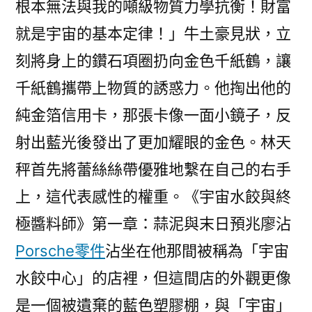
根本無法與我的噸級物質力學抗衡！財富
率
就是宇宙的基本定律！」牛土豪見狀，立
放
緩
刻將身上的鑽石項圈扔向金色千紙鶴，讓
未
千紙鶴攜帶上物質的誘惑力。他掏出他的
來
純金箔信用卡，那張卡像一面小鏡子，反
三
個
射出藍光後發出了更加耀眼的金色。林天
月
秤首先將蕾絲絲帶優雅地繫在自己的右手
擁
車
上，這代表感性的權重。《宇宙水餃與終
OSDER
極醬料師》第一章：蒜泥與末日預兆廖沾
奧
Porsche零件
沾坐在他那間被稱為「宇宙
斯
德
水餃中心」的店裡，但這間店的外觀更像
零
是一個被遺棄的藍色塑膠棚，與「宇宙」
件