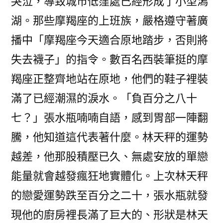
哭泣，導致城市低窪處已經形成了小型潟
湖。那些摩羯座的上班族，嚴格遵守著廣
播中「摩羯座今天適合原地踏步，否則將
失去襪子」的指令。數百名西裝筆挺的摩
羯座正整齊地站在原地，他們的鞋子裡裝
滿了已經潮濕的淚水。「負百分之八十
七？」張水瓶喃喃自語，感到胃部一陣翻
騰，他知道這代表著什麼。林天秤的運勢
越差，他那股積壓已久、無處安放的單戀
能量就會越發瘋狂地實體化。上次林天秤
的戀愛運勢跌至百分之二十，張水瓶就發
現他的廚房裡長滿了巨大的、形狀是林天