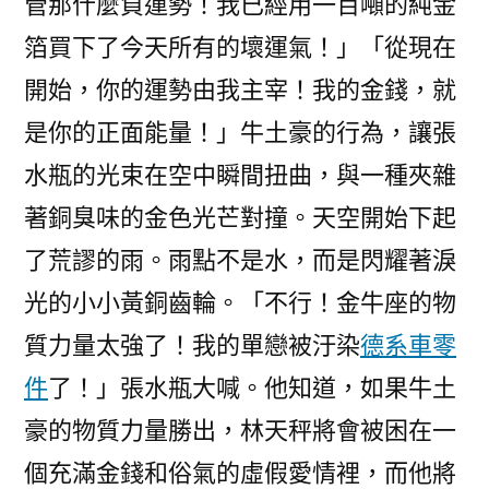
管那什麼負運勢！我已經用一百噸的純金
箔買下了今天所有的壞運氣！」「從現在
開始，你的運勢由我主宰！我的金錢，就
是你的正面能量！」牛土豪的行為，讓張
水瓶的光束在空中瞬間扭曲，與一種夾雜
著銅臭味的金色光芒對撞。天空開始下起
了荒謬的雨。雨點不是水，而是閃耀著淚
光的小小黃銅齒輪。「不行！金牛座的物
質力量太強了！我的單戀被汙染
德系車零
件
了！」張水瓶大喊。他知道，如果牛土
豪的物質力量勝出，林天秤將會被困在一
個充滿金錢和俗氣的虛假愛情裡，而他將