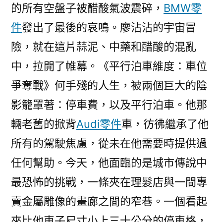
的所有空盤子被醋酸氣波震碎，
BMW零
件
發出了最後的哀鳴。廖沾沾的宇宙冒
險，就在這片蒜泥、中藥和醋酸的混亂
中，拉開了帷幕。《平行泊車維度：車位
爭奪戰》何手殘的人生，被兩個巨大的陰
影籠罩著：停車費，以及平行泊車。他那
輛老舊的掀背
Audi零件
車，彷彿繼承了他
所有的駕駛焦慮，從未在他需要時提供過
任何幫助。今天，他面臨的是城市傳說中
最恐怖的挑戰，一條夾在理髮店與一間專
賣金屬雕像的畫廊之間的窄巷。一個看起
來比他車子尺寸小上三十公分的停車格，