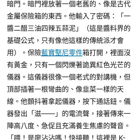
暗門。暗門裡放著一個老舊的、像是古代
金屬保險箱的東西。他輸入了密碼：「一
醬二醋三油四辣五蒜泥」（這是醬料界的
基礎公式，只有像他這樣的傳統派才會
用）。保險
藍寶堅尼零件
箱打開，裡面沒
有黃金，只有一個閃爍著詭異紅色光芒的
儀器。這儀器很像一個老式的對講機，但
頂部插著一根彎曲的、像韭菜一樣的天
線。他顫抖著拿起儀器，按下通話鈕。儀
器發出「滋——」的電流聲，接著傳來一
陣高八度、急促且充滿養生焦慮的聲音。
「喂！是廖沾沾嗎！快接聽！這裡是 K-