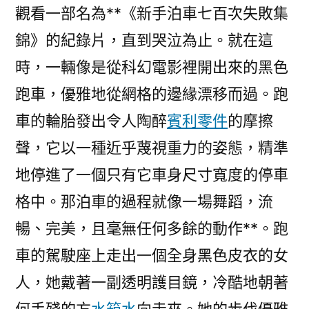
觀看一部名為**《新手泊車七百次失敗集
錦》的紀錄片，直到哭泣為止。就在這
時，一輛像是從科幻電影裡開出來的黑色
跑車，優雅地從網格的邊緣漂移而過。跑
車的輪胎發出令人陶醉
賓利零件
的摩擦
聲，它以一種近乎蔑視重力的姿態，精準
地停進了一個只有它車身尺寸寬度的停車
格中。那泊車的過程就像一場舞蹈，流
暢、完美，且毫無任何多餘的動作**。跑
車的駕駛座上走出一個全身黑色皮衣的女
人，她戴著一副透明護目鏡，冷酷地朝著