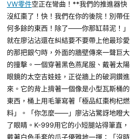
VW零件
空正在彎曲！**我們的推進器快
沒紅棗了！快！我們在你的後院！別帶任
何多餘的東西！除了——你那缸蒜泥！」
就在廖沾沾還在糾結要不要帶上他最珍愛
的那把銀勺時，外面的牆壁傳來一聲巨大
的撞擊。一個穿著黑色燕尾服、戴著太陽
眼鏡的太空吉娃娃，正從牆上的破洞鑽進
來。它的背上揹著一個像是小型瓦斯桶的
東西，桶上用毛筆寫著「極品紅棗枸杞燃
料」。「你怎麼——」廖沾沾驚訝地瞪大
了眼睛。K-999用它的小短腿站得筆直，
戴著白色手套的爪子優雅地一揮：「沒時