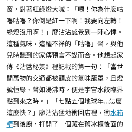
窗，對著紅綠燈大喊：「喂！你為什麼咕
嚕咕嚕？你倒是紅一下啊！我要向左轉！
綠燈沒用啊！」廖沾沾感覺到一陣心悸。
這種氣味，這種不祥的「咕嚕」聲，與他
兒時聽到的家傳預言不謀而合。他想起家
傳《沾醬秘笈》裡記載的第一句：「當世
間萬物的交通都被麵皮的氣味籠罩，且燈
號恒綠、聲如湯沸時，便是宇宙水餃臨界
點到來之時。」「七點五個地球年…怎麼
這麼快？」廖沾沾猛地衝回店裡，衝
水箱
精
到後廚，打開了一個藏在舊冰櫃後面的