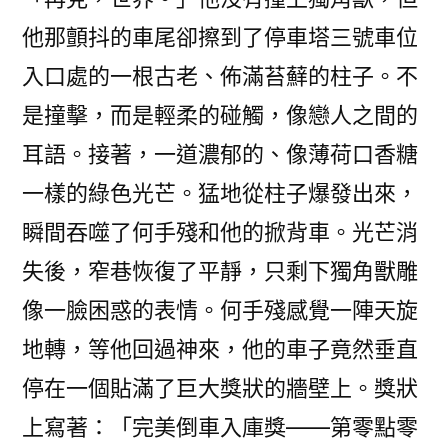
他那顫抖的車尾卻擦到了停車塔三號車位
入口處的一根古老、佈滿苔蘚的柱子。不
是撞擊，而是輕柔的碰觸，像戀人之間的
耳語。接著，一道濃郁的、像薄荷口香糖
一樣的綠色光芒。猛地從柱子爆發出來，
瞬間吞噬了何手殘和他的掀背車。光芒消
失後，窄巷恢復了平靜，只剩下獨角獸雕
像一臉困惑的表情。何手殘感覺一陣天旋
地轉，等他回過神來，他的車子竟然垂直
停在一個貼滿了巨大獎狀的牆壁上。獎狀
上寫著：「完美倒車入庫獎——第零點零