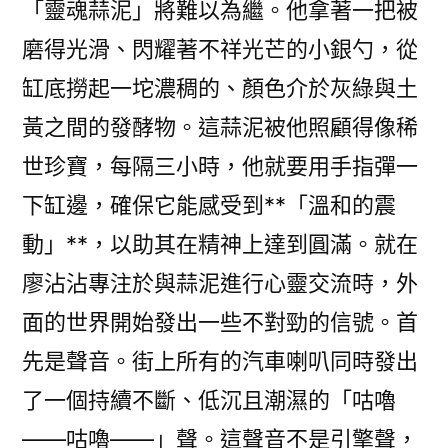
「靈魂蒜泥」將難以為繼。他拿著一把被
磨得光滑、閃耀著不祥光芒的小銀勺，從
缸底撈起一坨濃稠的、顏色介於灰綠與土
黃之間的發酵物。這蒜泥被他照顧得像稀
世珍寶，每隔三小時，他就要用手指彈一
下缸邊，確保它能感受到**「溫和的震
動」**，以助其在精神上達到圓滿。就在
廖沾沾專注於與蒜泥進行心靈交流時，外
面的世界開始發出一些不對勁的信號。首
先是聲音。街上所有的汽車喇叭同時發出
了一個持續不斷、低沉且潮濕的「咕嚕
——咕嚕——」聲。這聲音不是引擎聲，