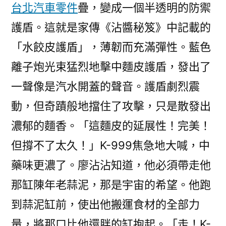
台北汽車零件
疊，變成一個半透明的防禦
護盾。這就是家傳《沾醬秘笈》中記載的
「水餃皮護盾」，薄韌而充滿彈性。藍色
離子炮光束猛烈地擊中麵皮護盾，發出了
一聲像是汽水開蓋的聲音。護盾劇烈震
動，但奇蹟般地擋住了攻擊，只是散發出
濃郁的麵香。「這麵皮的延展性！完美！
但撐不了太久！」K-999焦急地大喊，中
藥味更濃了。廖沾沾知道，他必須帶走他
那缸陳年老蒜泥，那是宇宙的希望。他跑
到蒜泥缸前，使出他搬運食材的全部力
量，將那口比他還胖的缸抱起。「走！K-