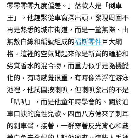
零零零零九度偏差。」落款人是「倒車
王」。他趕緊從車窗探出頭，發現周圍不
再是熟悉的城市街道，而是一望無際、由
無數白線和編號組成的
福斯零件
巨大網
格。這裡的空氣聞起來像是新買的輪胎和
劣質香水的混合物，而重力似乎是隨機變
化的，有時感覺很重，有時像漂浮在游泳
池裡。他試圖按喇叭，但喇叭發出的不是
「叭叭」，而是他童年時學會的、關於泊
車口訣的魔性兒歌。四面八方傳來了刺耳
的剎車聲，接著，一群穿著反光背心和戴
著白色安全帽的人朝他衝來。這些人手裡