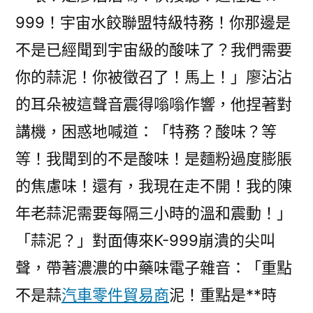
999！宇宙水餃聯盟特級特務！你那邊是
不是已經聞到宇宙級的酸味了？我們需要
你的蒜泥！你被徵召了！馬上！」廖沾沾
的耳朵被這聲音震得嗡嗡作響，他捏著對
講機，困惑地喊道：「特務？酸味？等
等！我聞到的不是酸味！是麵粉過度膨脹
的焦慮味！還有，我現在走不開！我的陳
年老蒜泥需要每隔三小時的溫和震動！」
「蒜泥？」對面傳來K-999崩潰的尖叫
聲，帶著濃濃的中藥味電子雜音：「重點
不是蒜
汽車零件貿易商
泥！重點是**時