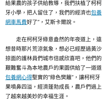
給果農的孩子供給教導，我們扶植了柯柯
牙小學，把人留住了，我們的經濟也
包養
網車馬費
好了”，艾斯卡爾說。
走在柯柯牙綠意盎然的年夜道上，遠
想昔時那片荒涼氣象，想必已經歷過黃沙
掠面的護林員們城市倍感欣喜吧，他們的
艱難奮斗為本地農戶的果園供給了一道道
包養網心得
堅實的“綠色樊籬”，讓柯柯牙
果噴鼻四溢，經濟蓬勃成長，農戶們過上
了越來越美妙的幸福生涯。