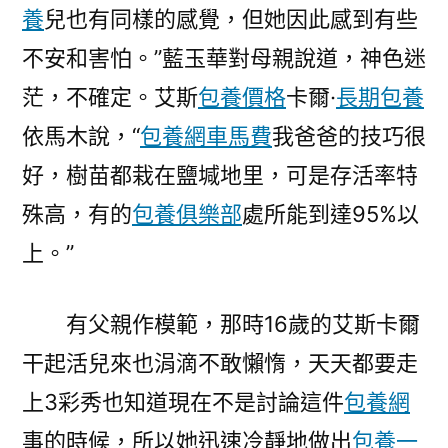
養
兒也有同樣的感覺，但她因此感到有些
不安和害怕。”藍玉華對母親說道，神色迷
茫，不確定。艾斯
包養價格
卡爾·
長期包養
依馬木說，“
包養網車馬費
我爸爸的技巧很
好，樹苗都栽在鹽堿地里，可是存活率特
殊高，有的
包養俱樂部
處所能到達95%以
上。”
有父親作模範，那時16歲的艾斯卡爾
干起活兒來也涓滴不敢懶惰，天天都要走
上3彩秀也知道現在不是討論這件
包養網
事的時候，所以她迅速冷靜地做出
包養一