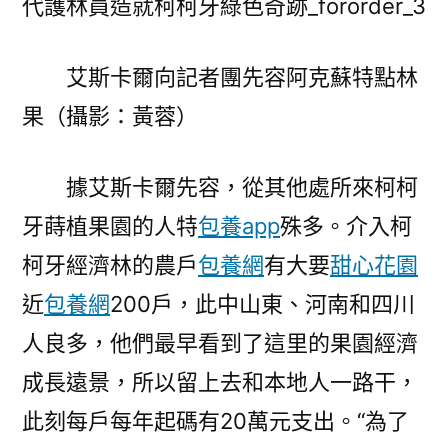
艾斯卡爾向記者團先容阿克蘇特點林
果（攝影：黃蓉）
據艾斯卡爾先容，從其他處所來柯柯
牙蒔植果園的人特
包養app
殊多。介入柯
柯牙經濟林的農戶
包養網
有大要
甜心花園
近
包養網
200戶，此中山東、河南和四川
人良多，他們最早看到了這里的果園經濟
成長遠景，所以留上去和本地人一路干，
此刻每戶每年起碼有20萬元支出。“為了