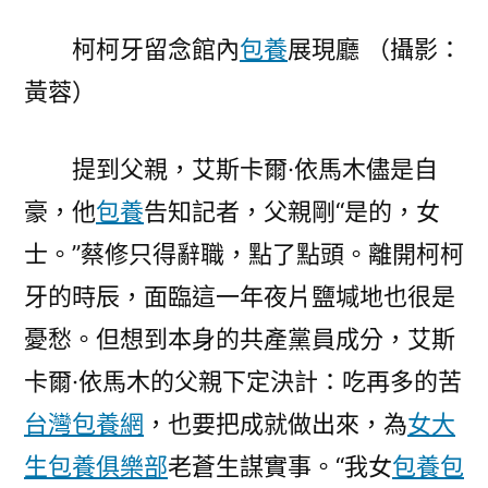
柯柯牙留念館內
包養
展現廳 （攝影：
黃蓉）
提到父親，艾斯卡爾·依馬木儘是自
豪，他
包養
告知記者，父親剛“是的，女
士。”蔡修只得辭職，點了點頭。離開柯柯
牙的時辰，面臨這一年夜片鹽堿地也很是
憂愁。但想到本身的共產黨員成分，艾斯
卡爾·依馬木的父親下定決計：吃再多的苦
台灣包養網
，也要把成就做出來，為
女大
生包養俱樂部
老蒼生謀實事。“我女
包養
包