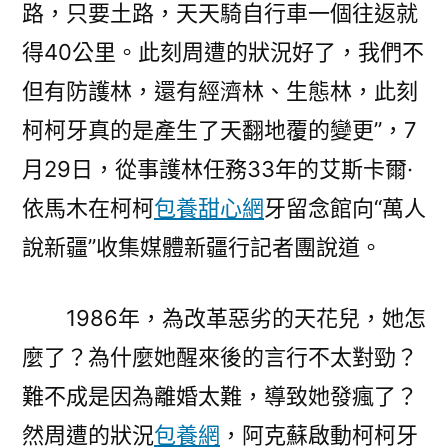
路，只要土路，天天騎自行車一個往返就
代
護
得40公里。此刻周遭的狀況好了，我們不
林
但有防護林，還有經濟林、生態林，此刻
員
培
柯柯牙真的是產生了天翻地覆的變更”，7
養
月29日，從事護林任務33年的艾斯卡爾·
柯
依馬木在柯柯
包養甜心網
牙留念館向“萬人
專
包
說新疆”收集媒體新疆行記者團說道。
養
app
1986年，為改革惡劣的天花兒，她怎
柯
牙
麼了？為什麼她醒來後的言行不太對勁？
綠
難不成是因為離婚太難，導致她發瘋了？
色
古
然周遭的狀況
包養網
，阿克蘇啟動柯柯牙