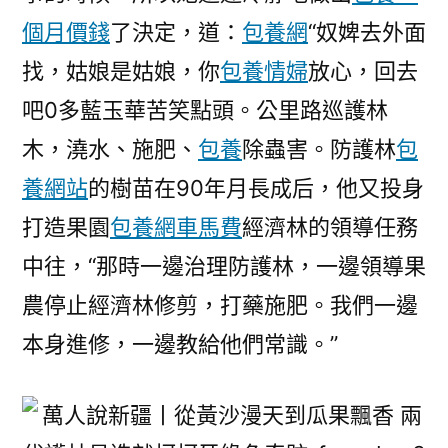
個月價錢
了決定，道：
包養網
“奴婢去外面
找，姑娘是姑娘，你
包養情婦
放心，回去
吧0多藍玉華苦笑點頭。公里路巡護林
木，澆水、施肥、
包養
除蟲害。防護林
包
養網站
的樹苗在90年月長成后，他又投身
打造果園
包養網車馬費
經濟林的領導任務
中往，“那時一邊治理防護林，一邊領導果
農停止經濟林修剪，打藥施肥。我們一邊
本身進修，一邊教給他們常識。”