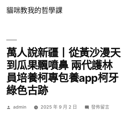
跳
貓咪教我的哲學課
至
主
要
內
萬人說新疆丨從黃沙漫天
容
到瓜果飄噴鼻 兩代護林
員培養柯專包養app柯牙
綠色古跡
作
在
admin
2025 年 9 月 2 日
發佈留言
者:
〈萬
人