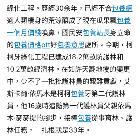
跡〉
綠化工程。歷經30余年，已經不合
包養網
適人類棲身的荒涼釀成了現在瓜果飄
包養
一個月價錢
噴鼻，國民安
包養站長
身立命
的
包養價格ptt
好
包養意思
處所。今朝，柯
柯牙綠化工程已建成18.2萬畝防護林和
10.2萬畝經濟林。在如許天翻地覆的變更
中，少不了一批批護林員的艱難貢獻，艾
斯卡爾·依馬木是柯柯
包養
牙第二代護林
員，他16歲時追隨第一代護林員父親依馬
木·麥麥提的腳步，接棒
包養
從事育林、護
林任務，一扎根就是33年。