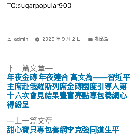
TC:sugarpopular900
作
分
admin
2025 年 9 月 2 日
相親記
者:
類:
下
下一篇文章
一
年夜金磚 年夜連合 高文為——習近平
文
篇
主席赴俄羅斯列席金磚國度引導人第
章
文
十六次會見結果豐富亮點專包養網心
章:
得紛呈
導
下
上一篇文章
覽
一
甜心寶貝專包養網李克強同道生平