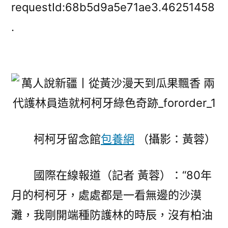
說
requestId:68b5d9a5e71ae3.46251458
新
.
疆
丨
從
黃
沙
漫
天
到
柯柯牙留念館
包養網
（攝影：黃蓉）
瓜
果
國際在線報道（記者 黃蓉）：“80年
飄
噴
月的柯柯牙，處處都是一看無邊的沙漠
鼻
灘，我剛開端種防護林的時辰，沒有柏油
兩