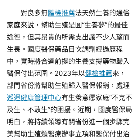
對良多無
體檢推薦
法天然生養的通俗
家庭來說，幫助生殖是圓“生養夢”的最佳
途徑，但其昂貴的所需支出讓不少人望而
生畏。國度醫保藥品目次調劑經過歷程
中，實時將合適前提的生養支撐藥物歸入
醫保付出范圍。2023年以
健檢推薦
來，
部門省份將幫助生殖歸入醫保報銷，處理
巡迴健康管理中心
有生養意愿家庭“不克不
及生、不敢生”的困擾。近期，國度醫保局
明白，將持續領導有關省份進一個步驟完
美幫助生殖類醫療辦事立項和醫保付出治