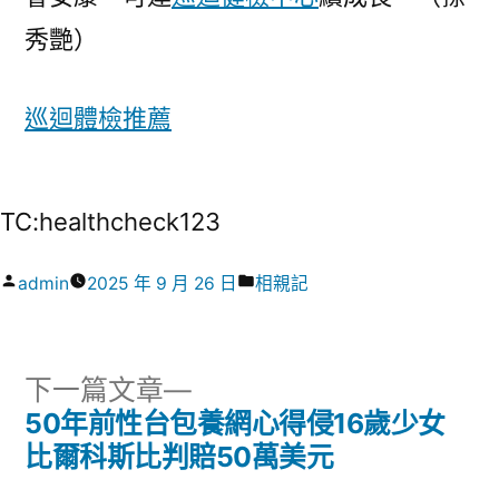
秀艷）
巡迴體檢推薦
TC:healthcheck123
作
分
admin
2025 年 9 月 26 日
相親記
者:
類:
下
下一篇文章
一
50年前性台包養網心得侵16歲少女
文
篇
比爾科斯比判賠50萬美元
章
文