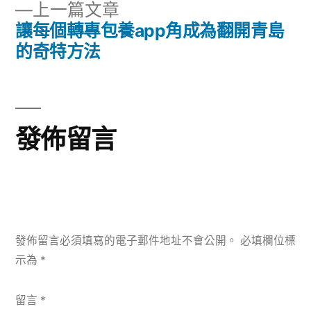
下
上一篇文章
章:
導
一
讓每個轉專包養app角成為翻開青島
篇
的奇特方法
覽
文
章:
發佈留言
發佈留言必須填寫的電子郵件地址不會公開。
必填欄位標
示為
*
留言
*