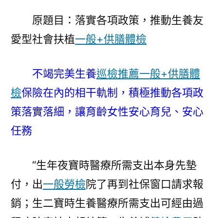
政
原題目：落實各項政策，推動生養友
策，
愛型社會扶植
一般+供膳體檢
推
動
生
不竭完美生養
巡檢推薦
一般+供膳體
養
檢
保險在內的相干軌制，積極推動各項政
友
秀
策落實落細，讓育齡女性安心育兒、安心
傳
任務
醫
院
健
“生年夜寶時醫療所需支出本身先墊
康
付，出
一般勞檢
院了再到社保窗口請求報
檢
銷；生二寶時生養醫療所需支出可經由過
查
愛