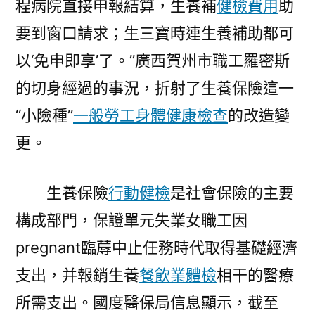
程病院直接申報結算，生養補
健檢費用
助
型
要到窗口請求；生三寶時連生養補助都可
社
會
以‘免申即享’了。”廣西賀州市職工羅密斯
扶
的切身經過的事況，折射了生養保險這一
植〉
“小險種”
一般勞工身體健康檢查
的改造變
更。
生養保險
行動健檢
是社會保險的主要
構成部門，保證單元失業女職工因
pregnant臨蓐中止任務時代取得基礎經濟
支出，并報銷生養
餐飲業體檢
相干的醫療
所需支出。國度醫保局信息顯示，截至