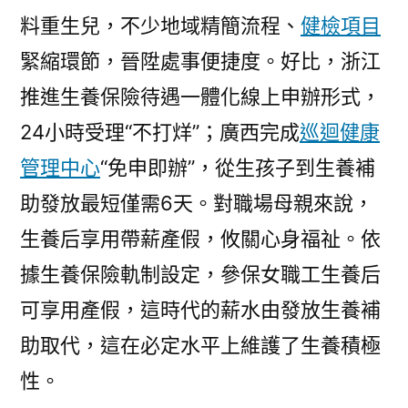
料重生兒，不少地域精簡流程、
健檢項目
緊縮環節，晉陞處事便捷度。好比，浙江
推進生養保險待遇一體化線上申辦形式，
24小時受理“不打烊”；廣西完成
巡迴健康
管理中心
“免申即辦”，從生孩子到生養補
助發放最短僅需6天。對職場母親來說，
生養后享用帶薪產假，攸關心身福祉。依
據生養保險軌制設定，參保女職工生養后
可享用產假，這時代的薪水由發放生養補
助取代，這在必定水平上維護了生養積極
性。