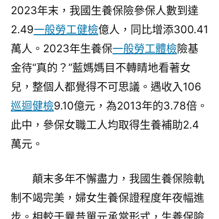
2023年末，我國生養保險參保人數到達
2.49
一般勞工健檢
億人，同比增添300.41
萬人。2023年生養保
一般勞工體檢
險基
金待“真的？”藍媽媽目不轉睛地看著女
兒，整個人都覺得不可思議。遇收入106
巡迴健檢
9.10億元，為2013年的3.78倍。
此中，參保女職工人均取得生養補助2.4
萬元。
顛末多年不懈盡力，我國生養保險軌
制不竭完美，婦女生養保證程度年夜幅進
步。相較于曩昔單元承當形式，生養保險