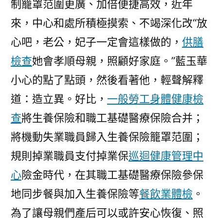
制籠罩范圍更廣、加倍便捷高效，近年
來，中心和處所積極摸索、不竭深化改“放
心吧，老公，妃子一定會這樣做的，
供膳
檢查
她會孝順母親，照顧好家庭。”藍玉華
小心的點了點頭，然後看著他，輕聲解釋
道：造立異。好比，
一般勞工身體健康檢
查
將生養保險和職工基礎醫療保險合并；
將機動失業職員歸入生養保險籠罩范圍；
規則掉業職員支付掉業保
巡迴健康管理中
心
險金時代，在其職工基礎醫療保險參保
地同步餐與加入生養保險等
餐飲業體檢
。
為了讓母親們產后可以或許安心恢復、照