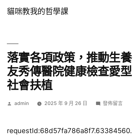
跳
貓咪教我的哲學課
至
主
要
內
落實各項政策，推動生養
容
友秀傳醫院健康檢查愛型
社會扶植
作
在
admin
2025 年 9 月 26 日
發佈留言
者:
〈落
實
各
requestId:68d57fa786a8f7.63384560.
項