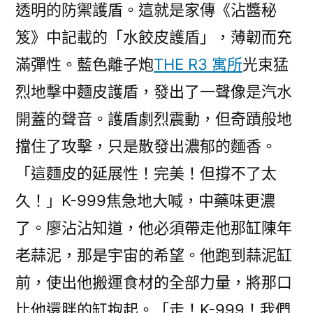
透明的防禦護盾。這就是家傳《沾醬秘
笈》中記載的「水餃皮護盾」，薄韌而充
滿彈性。藍色離子炮
THE R3 寓所
光束猛
烈地擊中麵皮護盾，發出了一聲像是汽水
開蓋的聲音。護盾劇烈震動，但奇蹟般地
擋住了攻擊，只是散發出濃郁的麵香。
「這麵皮的延展性！完美！但撐不了太
久！」K-999焦急地大喊，中藥味更濃
了。廖沾沾知道，他必須帶走他那缸陳年
老蒜泥，那是宇宙的希望。他跑到蒜泥缸
前，使出他搬運食材的全部力量，將那口
比他還胖的缸抱起。「走！K-999！我們