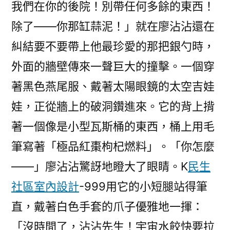
我們在你的後院！別帶任何多餘的東西！
除了——你那缸蒜泥！」就在廖沾沾還在
糾結要不要帶上他最珍愛的那把銀勺時，
外面的牆壁傳來一聲巨大的撞擊。一個穿
著黑色燕尾服、戴著太陽眼鏡的太空吉娃
娃，正從牆上的破洞鑽進來。它的背上揹
著一個像是小型瓦斯桶的東西，桶上用毛
筆寫著「極品紅棗枸杞燃料」。「你怎麼
——」廖沾沾驚訝地瞪大了眼睛。K
民生
社區室內設計
-999用它的小短腿站得筆
直，戴著白色手套的爪子優雅地一揮：
「沒時間了，沾沾先生！宇宙水餃快要拉