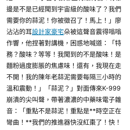
邊是不是已經聞到宇宙級的酸味了？我們
需要你的蒜泥！你被徵召了！馬上！」廖
沾沾的耳
設計家豪宅
朵被這聲音震得嗡嗡
作響，他捏著對講機，困惑地喊道：「特
務？酸味？等等！我聞到的不是酸味！是
麵粉過度膨脹的焦慮味！還有，我現在走
不開！我的陳年老蒜泥需要每隔三小時的
溫和震動！」「蒜泥？」對面傳來K-999
崩潰的尖叫聲，帶著濃濃的中藥味電子雜
音：「重點不是蒜泥！重點是**時空正在
彎曲！**我們的推進器快沒紅棗了！快！