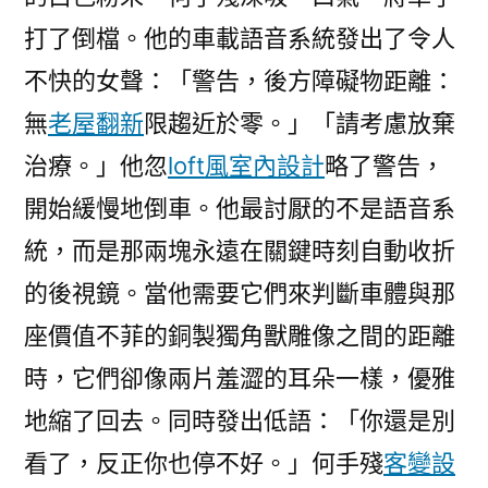
打了倒檔。他的車載語音系統發出了令人
不快的女聲：「警告，後方障礙物距離：
無
老屋翻新
限趨近於零。」「請考慮放棄
治療。」他忽
loft風室內設計
略了警告，
開始緩慢地倒車。他最討厭的不是語音系
統，而是那兩塊永遠在關鍵時刻自動收折
的後視鏡。當他需要它們來判斷車體與那
座價值不菲的銅製獨角獸雕像之間的距離
時，它們卻像兩片羞澀的耳朵一樣，優雅
地縮了回去。同時發出低語：「你還是別
看了，反正你也停不好。」何手殘
客變設