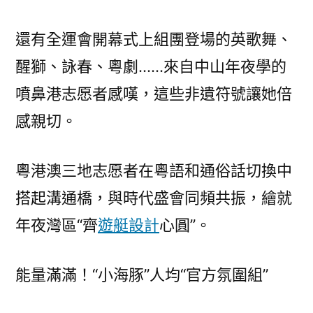
還有全運會開幕式上組團登場的英歌舞、
醒獅、詠春、粵劇……來自中山年夜學的
噴鼻港志愿者感嘆，這些非遺符號讓她倍
感親切。
粵港澳三地志愿者在粵語和通俗話切換中
搭起溝通橋，與時代盛會同頻共振，繪就
年夜灣區“齊
遊艇設計
心圓”。
能量滿滿！“小海豚”人均“官方氛圍組”