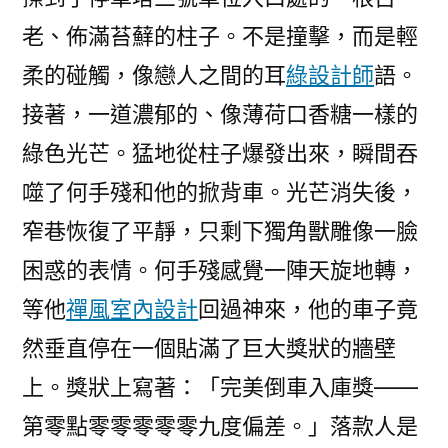
老、佈滿苔蘚的柱子。不是撞擊，而是輕
柔的碰觸，像戀人之間的耳
綠設計師
語。
接著，一道濃郁的、像薄荷口香糖一樣的
綠色光芒。猛地從柱子爆發出來，瞬間吞
噬了何手殘和他的掀背車。光芒消失後，
窄巷恢復了平靜，只剩下獨角獸雕像一臉
困惑的表情。何手殘感覺一陣天旋地轉，
等他
禪風室內設計
回過神來，他的車子竟
然垂直停在一個貼滿了巨大獎狀的牆壁
上。獎狀上寫著：「完美倒車入庫獎——
第零點零零零零零九度偏差。」落款人是