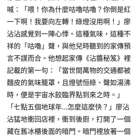
喊：「喂！你為什麼咕嚕咕嚕？你倒是紅
一下啊！我要向左轉！綠燈沒用啊！」廖
沾沾感覺到一陣心悸。這種氣味，這種不
祥的「咕嚕」聲，與他兒時聽到的家傳預
言不謀而合。他想起家傳《沾醬秘笈》裡
記載的第一句：「當世間萬物的交通都被
麵皮的氣味籠罩，且燈號恒綠、聲如湯沸
時，便是宇宙水餃臨界點到來之時。」
「七點五個地球年…怎麼這麼快？」廖沾
沾猛地衝回店裡，衝到後廚，打開了一個
藏在舊冰櫃後面的暗門。暗門裡放著一個