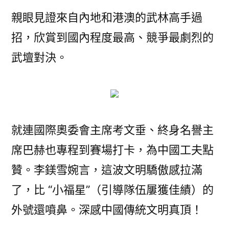
親眼見證來自內地和港澳的武林高手過
招，欣賞到國內程度最高、競爭最劇烈的
武壇對決。
就連國際奧委會主席考文垂、終身名譽主
席巴赫也專程到賽場打卡，為中國工夫點
贊。李鎂雪婉言，這波文明驕傲感拉滿
了，比 “小福星”（引導隊伍屢獲佳績）的
外號還噴鼻。深感中國傳統文明真頂！