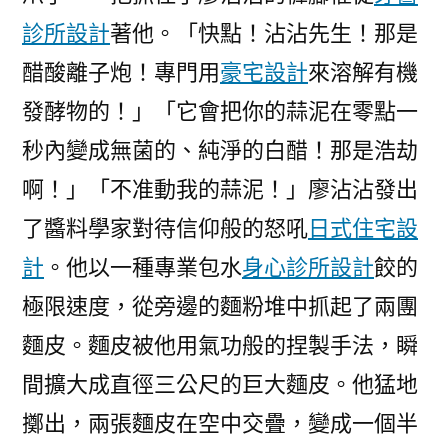
診所設計
著他。「快點！沾沾先生！那是
醋酸離子炮！專門用
豪宅設計
來溶解有機
發酵物的！」「它會把你的蒜泥在零點一
秒內變成無菌的、純淨的白醋！那是浩劫
啊！」「不准動我的蒜泥！」廖沾沾發出
了醬料學家對待信仰般的怒吼
日式住宅設
計
。他以一種專業包水
身心診所設計
餃的
極限速度，從旁邊的麵粉堆中抓起了兩團
麵皮。麵皮被他用氣功般的捏製手法，瞬
間擴大成直徑三公尺的巨大麵皮。他猛地
擲出，兩張麵皮在空中交疊，變成一個半