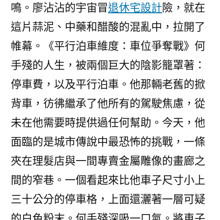
鳴。廖沾沾的宇宙冒
退休宅設計
險，就在
這片蒜泥、中藥和醋酸的混亂中，拉開了
帷幕。《平行泊車維度：車位爭奪戰》何
手殘的人生，被兩個巨大的陰影籠罩著：
停車費，以及平行泊車。他那輛老舊的掀
背車，彷彿繼承了他所有的駕駛焦慮，從
未在他需要時提供過任何幫助。今天，他
面臨的是城市傳說中最恐怖的挑戰，一條
夾在理髮店與一間專賣金屬雕像的畫廊之
間的窄巷。一個看起來比他車子尺寸小上
三十公分的停車格，上面還灑著一層可疑
的白色粉末。何手殘深吸一口氣。將車子