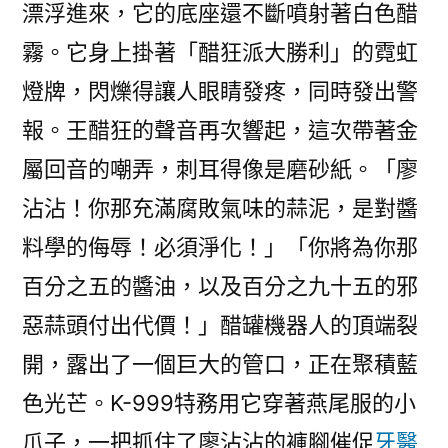
漂浮進來，它的底座還不斷噴射著白色醋
霧。它身上掛著「醋狂派大勝利」的霓虹
燈牌，閃爍得讓人眼睛發疼，同時發出警
報。王醋狂的聲音再次響起，這次帶著金
屬回音的嘲弄，刺耳得像是磨砂紙。「廖
沾沾！你那充滿腐敗氣味的蒜泥，是對醬
料學的侮辱！必須淨化！」「你將為你那
百分之五的醬油，以及百分之九十五的邪
惡蒜頭付出代價！」醋罐機器人的頂端裂
開，露出了一個巨大的管口，正在聚積藍
色光芒。K-999特務用它穿著燕尾服的小
爪子，一把抓住了廖沾沾的褲腳催促
牙醫