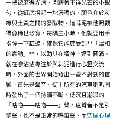
一把被磨得光滑、閃耀著不祥光芒的小銀
勺，從缸底撈起一坨濃稠的、顏色介於灰
綠與土黃之間的發酵物。這蒜泥被他照顧
得像稀世珍寶，每隔三小時，他就要用手
指彈一下缸邊，確保它能感受到**「溫和
的震動」**，以助其在精神上達到圓滿。
就在廖沾沾專注於與蒜泥進行心靈交流
時，外面的世界開始發出一些不對勁的信
號。首先是聲音。街上所有的汽車喇叭同
時發出了一個持續不斷、低沉且潮濕的
「咕嚕——咕嚕——」聲。這聲音不是引
擎聲，也不是正常的鳴笛聲，而
空間心理