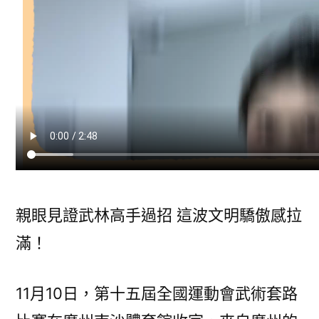
運
“小
海
豚”
高
能
量
收
官
日
志
親眼見證武林高手過招 這波文明驕傲感拉
Vlog〉
滿！
11月10日，第十五屆全國運動會武術套路