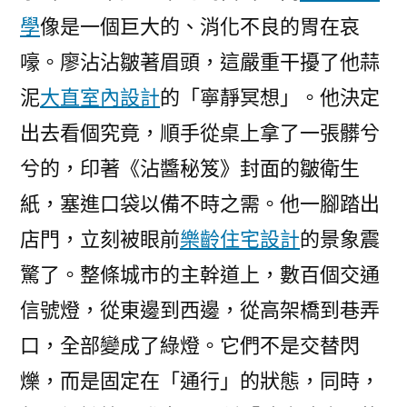
學
像是一個巨大的、消化不良的胃在哀
嚎。廖沾沾皺著眉頭，這嚴重干擾了他蒜
泥
大直室內設計
的「寧靜冥想」。他決定
出去看個究竟，順手從桌上拿了一張髒兮
兮的，印著《沾醬秘笈》封面的皺衛生
紙，塞進口袋以備不時之需。他一腳踏出
店門，立刻被眼前
樂齡住宅設計
的景象震
驚了。整條城市的主幹道上，數百個交通
信號燈，從東邊到西邊，從高架橋到巷弄
口，全部變成了綠燈。它們不是交替閃
爍，而是固定在「通行」的狀態，同時，