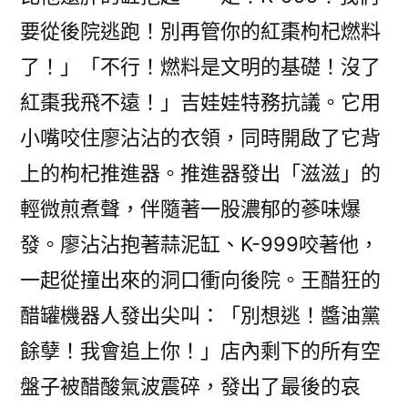
要從後院逃跑！別再管你的紅棗枸杞燃料
了！」「不行！燃料是文明的基礎！沒了
紅棗我飛不遠！」吉娃娃特務抗議。它用
小嘴咬住廖沾沾的衣領，同時開啟了它背
上的枸杞推進器。推進器發出「滋滋」的
輕微煎煮聲，伴隨著一股濃郁的蔘味爆
發。廖沾沾抱著蒜泥缸、K-999咬著他，
一起從撞出來的洞口衝向後院。王醋狂的
醋罐機器人發出尖叫：「別想逃！醬油黨
餘孽！我會追上你！」店內剩下的所有空
盤子被醋酸氣波震碎，發出了最後的哀