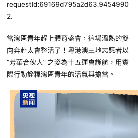
丨
requestId:69169d795a2d63.9454990
文
2.
明
驕
當灣區青年趕上體育盛會，這場溫熱的雙
JIUYI
俱
向奔赴太會整活了！粵港澳三地志愿者以
意
“芳華合伙人” 之姿為十五運會護航，用實
翻
修
際行動詮釋灣區青年的活氣與擔當。
設
計
傲
感
拉
滿！
全