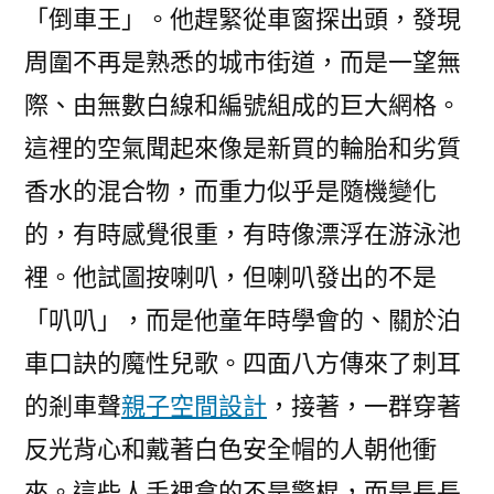
「倒車王」。他趕緊從車窗探出頭，發現
周圍不再是熟悉的城市街道，而是一望無
際、由無數白線和編號組成的巨大網格。
這裡的空氣聞起來像是新買的輪胎和劣質
香水的混合物，而重力似乎是隨機變化
的，有時感覺很重，有時像漂浮在游泳池
裡。他試圖按喇叭，但喇叭發出的不是
「叭叭」，而是他童年時學會的、關於泊
車口訣的魔性兒歌。四面八方傳來了刺耳
的剎車聲
親子空間設計
，接著，一群穿著
反光背心和戴著白色安全帽的人朝他衝
來。這些人手裡拿的不是警棍，而是長長