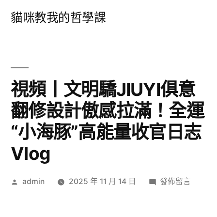
跳
貓咪教我的哲學課
至
主
要
內
視頻丨文明驕JIUYI俱意
容
翻修設計傲感拉滿！全運
“小海豚”高能量收官日志
Vlog
作
在
admin
2025 年 11 月 14 日
發佈留言
者:
〈視
頻