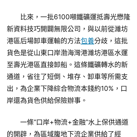
比來，一批6100噸鐵礦運抵壽光懋隆
新資料技巧開闢無限公司，與以前從濰坊
港區后場卸車運輸的方法
包養
分歧，這批
貨色是從山東口岸渤海灣港濰坊港區水運
至壽光港區直接卸船。這條鐵礦轉水的新
通道，省往了短倒、堆存、卸車等所需支
出，為企業下降綜合物流本錢約10%，口
岸還為貨色供給保險辦事。
一條“口岸+物流+金融”水上保供通道
的開辟，為區域腹地下流企業供給了經