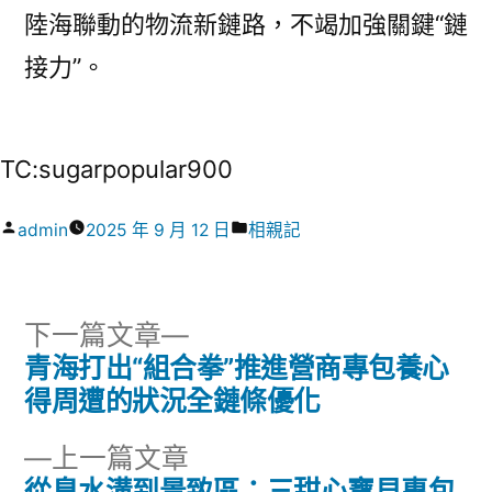
陸海聯動的物流新鏈路，不竭加強關鍵“鏈
接力”。
TC:sugarpopular900
作
分
admin
2025 年 9 月 12 日
相親記
者:
類:
下
下一篇文章
一
青海打出“組合拳”推進營商專包養心
文
篇
得周遭的狀況全鏈條優化
章
文
下
上一篇文章
章:
導
一
從臭水溝到景致區：三甜心寶貝專包