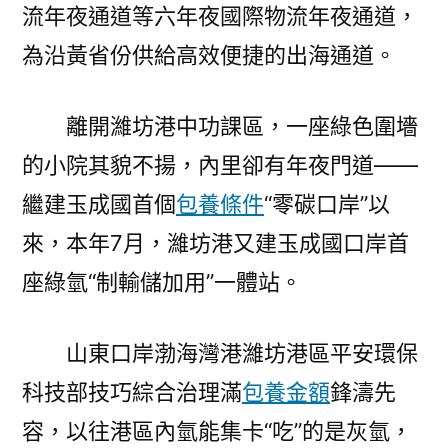
流年夜通道等六年夜國際物流年夜通道，
為沿黃省份供給高效便捷的出海通道。
離開濰坊港中功課區，一座綠色圍墻
的小院其貌不揚，內里卻有年夜門道——
繼建玉成國首個
包養條件
“零碳口岸”以
來，本年7月，濰坊港又建玉成國口岸首
座綠氫“制輸儲加用”一體站。
山東口岸渤海灣港濰坊港區平安環保
科技部技巧綜合治理滿
包養金額
鋒濤先
容，以往港區內氫能集卡“吃”的是灰氫，