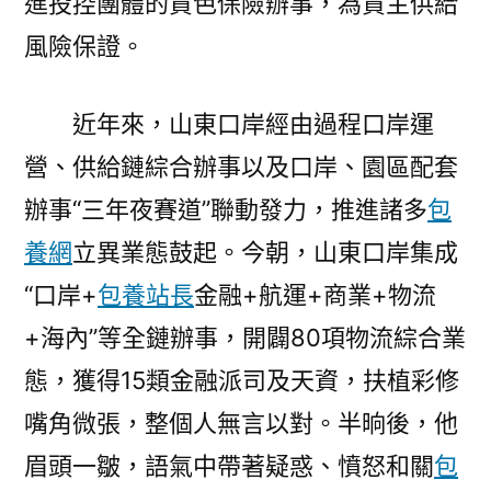
進投控團體的貨色保險辦事，為貨主供給
風險保證。
近年來，山東口岸經由過程口岸運
營、供給鏈綜合辦事以及口岸、園區配套
辦事“三年夜賽道”聯動發力，推進諸多
包
養網
立異業態鼓起。今朝，山東口岸集成
“口岸+
包養站長
金融+航運+商業+物流
+海內”等全鏈辦事，開闢80項物流綜合業
態，獲得15類金融派司及天資，扶植彩修
嘴角微張，整個人無言以對。半晌後，他
眉頭一皺，語氣中帶著疑惑、憤怒和關
包