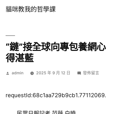
跳
貓咪教我的哲學課
至
主
要
內
“鏈”接全球向專包養網心
容
得湛藍
作
在
admin
2025 年 9 月 12 日
發佈留言
者:
〈“鏈”
接
全
requestId:68c1aa729b9cb1.77112069.
球
向
民眾日報記者 范薇 白曉