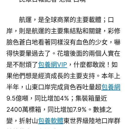
專
包
養
航運，是全球商業的主要載體；口
網
岸，則是航運的主要集結點和關鍵，彩修
心
臉色蒼白地看著同樣沒有血色的少女，嚇
得
湛
得快要暈過去了。花壇後面的兩個人實在
藍〉
是不耐煩了
包養網VIP
，什麼都敢說！如
果他們想是經濟成長的主要支持。本年上
半年，山東口岸完成貨色吞吐量超
包養網
9.5億噸，同比增加4%；集裝箱量近
2400萬標箱，同比增加7.9%。數據之
變，折射山
包養軟體
東世界級陸地口岸群