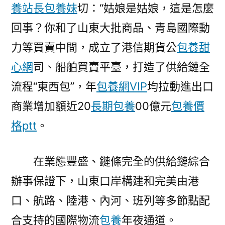
養站長
包養妹
切：“姑娘是姑娘，這是怎麼
回事？你和了山東大批商品、青島國際動
力等買賣中間，成立了港信期貨公
包養甜
心網
司、船舶買賣平臺，打造了供給鏈全
流程“東西包”，年
包養網VIP
均拉動進出口
商業增加額近20
長期包養
00億元
包養價
格ptt
。
在業態豐盛、鏈條完全的供給鏈綜合
辦事保證下，山東口岸構建和完美由港
口、航路、陸港、內河、班列等多節點配
合支持的國際物流
包養
年夜通道。