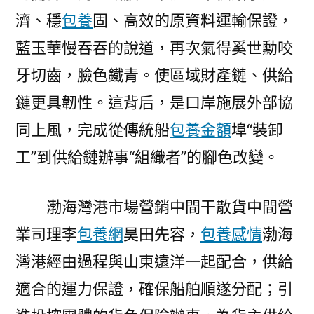
濟、穩
包養
固、高效的原資料運輸保證，
藍玉華慢吞吞的說道，再次氣得奚世勳咬
牙切齒，臉色鐵青。使區域財產鏈、供給
鏈更具韌性。這背后，是口岸施展外部協
同上風，完成從傳統船
包養金額
埠“裝卸
工”到供給鏈辦事“組織者”的腳色改變。
渤海灣港市場營銷中間干散貨中間營
業司理李
包養網
昊田先容，
包養感情
渤海
灣港經由過程與山東遠洋一起配合，供給
適合的運力保證，確保船舶順遂分配；引