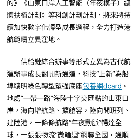
的》《山東口岸人工智能（年夜模子）總
體扶植計劃》等科創計劃計劃，將來將持
續加快數字化轉型成長過程，全力打造港
航範疇立異窪地。
供給鏈綜合辦事等形式立異為古代航
運辦事成長翻開新通道，科技“上新”為船
埠聰明綠色轉型塑強底座
包養網dcard
。
地處“一帶一路”海陸十字交匯點的山東口
岸，海向增航路、擴艙容，陸向開班列、
建陸港，一條條航路“年夜動脈”暢達全
球，一張張物流“微輪迴”網聯全國，通順