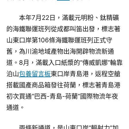
本年7月22日，滿載元明粉、鈦精礦
的海鐵聯運班列從成都叫笛出發，標志著
山東口岸第106條海鐵聯運班列正式守
舊，為川渝地域產物出海開辟物流新通
道。8月，滿載入口紙漿的“傳威凱娜”輪靠
泊山
包養留言板
東口岸青島港，返程空艙
搭載國產商品箱發往荷蘭，標志著青島港
初次買通“巴西-青島-荷蘭”國際物流年夜
通道。
兩條新通道，是山東口岸“輻射力”加