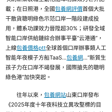
載；在日照港，全國
包養網評價
首個大批
干散貨聰明綠色示范口岸一階段建成投
用，體系功課效力晉陞超30%；研發全域
智能口岸供給鏈綜合辦事平臺“云港通”，
上線
包養價格ptt
全球首個口岸辦事類人工
智能年夜模子方船TaaS…
包養網
…“新質生
孩子力在口岸不竭發展，國際搶先的聰明
綠色港”加快突起。
往年以來，
包養網站
山東口岸發布
《2025年度十年夜科技立異攻堅標的目