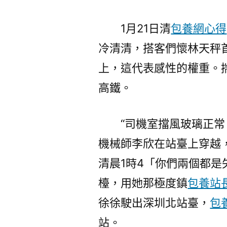
1月21日清
包養網心得
冷清清，搭客們懷林天秤
上，這代表感性的權重。揣
高鐵。
“司機室擋風玻璃正
機械師李欣在站臺上穿越
清晨1時4「你們兩個都
檯，用她那極度鎮
包養站
徐徐駛出深圳北站臺，
包
站。