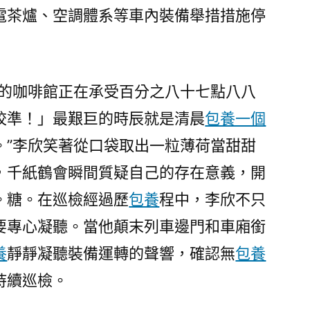
電茶爐、空調體系等車內裝備舉措措施停
我的咖啡館正在承受百分之八十七點八八
校準！」最艱巨的時辰就是清晨
包養一個
。”李欣笑著從口袋取出一粒薄荷當甜甜
，千紙鶴會瞬間質疑自己的存在意義，開
。糖。在巡檢經過歷
包養
程中，李欣不只
要專心凝聽。當他顛末列車邊門和車廂銜
養
靜靜凝聽裝備運轉的聲響，確認無
包養
持續巡檢。