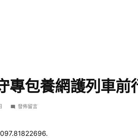
”守專包養網護列車前
在
日
發佈留言
〈“隨
車
衛
097.81822696.