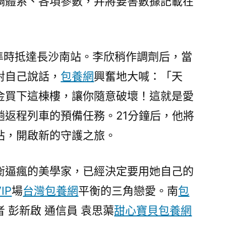
調體系、各項參數，并將要害數據記載在
車準時抵達長沙南站。李欣稍作調劑后，當
對自己說話，
包養網
興奮地大喊：「天
金買下這棟樓，讓你隨意破壞！這就是愛
趟返程列車的預備任務。21分鐘后，他將
站，開啟新的守護之旅。
衡逼瘋的美學家，已經決定要用她自己的
IP
場
台灣包養網
平衡的三角戀愛。南
包
 彭新啟 通信員 袁思蕖
甜心寶貝包養網