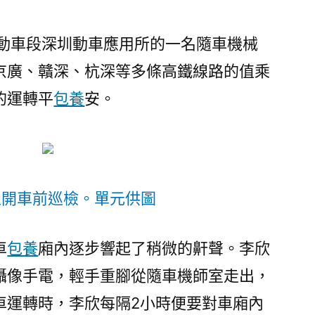
州動車段深圳動車應用所的一名隨車機械
京廣、贛深、杭深等多條高鐵線路的值乘
的運轉平
包養
安。
止開車前巡檢。單元供圖
車
包養
廂內逐步響起了稍微的鼾聲。李欣
攝像手電，輕手重腳從隨車機師室走出，
車運轉時，李欣每隔2小時便要對車廂內