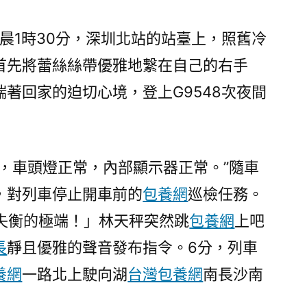
士”
守
晨1時30分，深圳北站的站臺上，照舊冷
專
首先將蕾絲絲帶優雅地繫在自己的右手
包
養
著回家的迫切心境，登上G9548次夜間
網
護
列
車
常，車頭燈正常，內部顯示器正常。”隨車
前
，對列車停止開車前的
包養網
巡檢任務。
行〉
是失衡的極端！」林天秤突然跳
包養網
上吧
長
靜且優雅的聲音發布指令。6分，列車
養網
一路北上駛向湖
台灣包養網
南長沙南