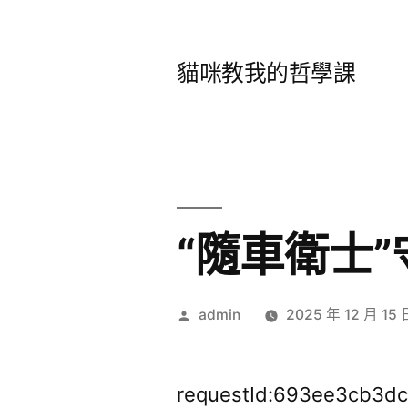
跳
至
貓咪教我的哲學課
主
要
內
容
“隨車衛士
作
admin
2025 年 12 月 15 
者:
requestId:693ee3cb3dc