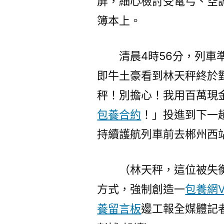
屏，細心檢討受電弓、空
簿本上。
清晨4時56分，列
即牛土豪看到林天秤終於
秤！別擔心！我用百萬現
包養合約
！」投進到下一
持續護航列車前去郴州西
（林天秤，這位被失
方式，強制創造一
包養網V
養留言板
邊工報全媒體記者