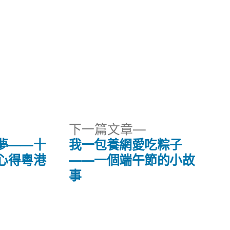
下
下一篇文章
一
夢——十
我一包養網愛吃粽子
篇
心得粵港
——一個端午節的小故
文
事
章: