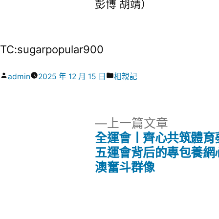
彭博 胡靖）
TC:sugarpopular900
作
分
admin
2025 年 12 月 15 日
相親記
者:
類:
下
上一篇文章
一
全運會丨齊心共筑體育
文
篇
五運會背后的專包養網
文
澳奮斗群像
章
章:
導