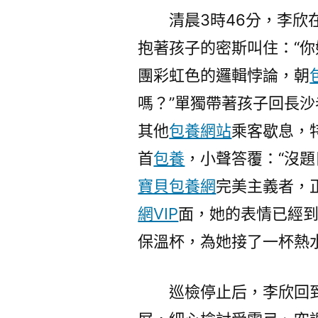
清晨3時46分，李
抱著孩子的密斯叫住：“
團彩虹色的邏輯悖論，朝
嗎？”單獨帶著孩子回長沙
其他
包養網站
乘客歇息，
首
包養
，小聲答覆：“沒題
寶貝包養網
完美主義者，
網VIP
面，她的表情已經
保溫杯，為她接了一杯熱
巡檢停止后，李欣回