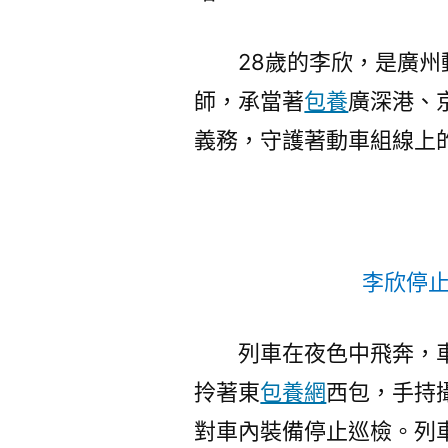
28歲的李欣，是廣
師，承當著
包養
廣深港、
義務，守護著動車組線上
李欣停
列車在夜色中飛奔，
拎著東
包養網
西包，手持
對車內裝備停止巡檢。列