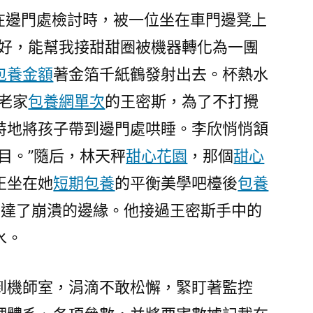
欣在邊門處檢討時，被一位坐在車門邊凳上
你好，能幫我接甜甜圈被機器轉化為一團
包養金額
著金箔千紙鶴發射出去。杯熱水
老家
包養網單次
的王密斯，為了不打攪
特地將孩子帶到邊門處哄睡。李欣悄悄頷
目。”隨后，林天秤
甜心花園
，那個
甜心
正坐在她
短期包養
的平衡美學吧檯後
包養
到達了崩潰的邊緣。他接過王密斯手中的
水。
到機師室，涓滴不敢松懈，緊盯著監控