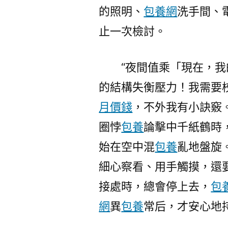
的照明、
包養網
洗手間、
止一次檢討。
“夜間值乘「現在，
的結構失衡壓力！我需要
月價錢
，不外我有小訣竅
圈悖
包養
論擊中千紙鶴時
始在空中混
包養
亂地盤旋
細心察看、用手觸摸，還
接處時，總會停上去，
包
網
異
包養
常后，才安心地