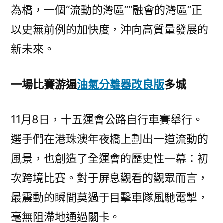
——
為橋，一個“流動的灣區”“融會的灣區”正
來
以史無前例的加快度，沖向高質量發展的
自
第
新未來。
十
五
一場比賽游遍
油氣分離器改良版
多城
屆
全
國
11月8日，十五運會公路自行車賽舉行。
運
選手們在港珠澳年夜橋上劃出一道流動的
動
風景，也創造了全運會的歷史性一幕：初
會
的
次跨境比賽。對于屏息觀看的觀眾而言，
報
最震動的瞬間莫過于目擊車隊風馳電掣，
道〉
毫無阻滯地通過關卡。