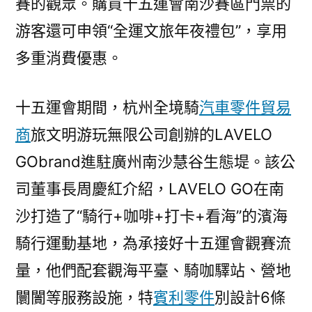
賽的觀眾。購買十五運會南沙賽區門票的
游客還可申領“全運文旅年夜禮包”，享用
多重消費優惠。
十五運會期間，杭州全境騎
汽車零件貿易
商
旅文明游玩無限公司創辦的LAVELO
GObrand進駐廣州南沙慧谷生態堤。該公
司董事長周慶紅介紹，LAVELO GO在南
沙打造了“騎行+咖啡+打卡+看海”的濱海
騎行運動基地，為承接好十五運會觀賽流
量，他們配套觀海平臺、騎咖驛站、營地
闤闠等服務設施，特
賓利零件
別設計6條