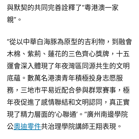
與默契的共同完善詮釋了“粵港澳一家
親”。
“從以中華白海豚為原型的吉利物，到融會
木棉、紫荊、蓮花的三色齊心獎牌，十五
運會深入體現了年夜灣區同源共生的文明
底蘊。數萬名港澳青年積極投身志愿服
務，三地市平易近配合參與群眾賽事，極
年夜促進了感情聯結和文明認同，真正實
現了精力層面的‘心聯通’。”廣州南邊學院
公
奧迪零件
共治理學院講師王翔表現。