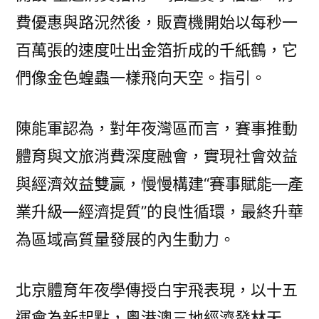
費優惠與路況然後，販賣機開始以每秒一
百萬張的速度吐出金箔折成的千紙鶴，它
們像金色蝗蟲一樣飛向天空。指引。
陳能軍認為，對年夜灣區而言，賽事推動
體育與文旅消費深度融會，實現社會效益
與經濟效益雙贏，慢慢構建“賽事賦能—產
業升級—經濟提質”的良性循環，最終升華
為區域高質量發展的內生動力。
北京體育年夜學傳授白宇飛表現，以十五
運會為新起點，粵港澳三地經濟發林天