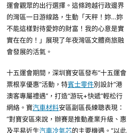
運會觀眾的出行選擇。這條跨越行政邊界
的灣區一日游線路，生動「天秤！妳…妳
不能這樣對待愛妳的財富！我的心意是實
實在在的！」展現了年夜灣區文體商旅融
會發展的活氣。
十五運會期間，深圳寶安區發布“十五運會
票根享優惠”活動，特
賓士零件
別設計“港
澳客專屬禮遇”，打造“游玩+快遞”輕松行
網絡。寶
汽車材料
安區副區長練聰表現：
“對寶安區來說，辦賽是推動產業升級、惠
及平易近生
汽車冷氣芯
的主要機遇。”以此