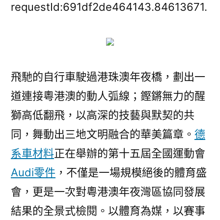
奧
requestId:691df2de464143.84613671.
斯
德
汽
車
零
飛馳的自行車駛過港珠澳年夜橋，劃出一
件
道連接粵港澳的動人弧線；鏗鏘無力的醒
育
獅高低翻飛，以高深的技藝與默契的共
盛
會
同，舞動出三地文明融合的華美篇章。
德
加
系車材料
正在舉辦的第十五屆全國運動會
快
三
Audi零件
，不僅是一場規模絕後的體育盛
地
會，更是一次對粵港澳年夜灣區協同發展
融
結果的全景式檢閱。以體育為媒，以賽事
通