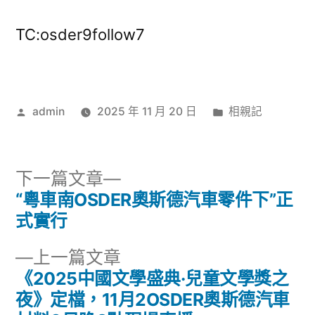
TC:osder9follow7
作
分
admin
2025 年 11 月 20 日
相親記
者:
類:
下
下一篇文章
一
“粵車南OSDER奧斯德汽車零件下”正
文
篇
式實行
章
文
下
上一篇文章
章:
導
一
《2025中國文學盛典·兒童文學獎之
篇
夜》定檔，11月2OSDER奧斯德汽車
覽