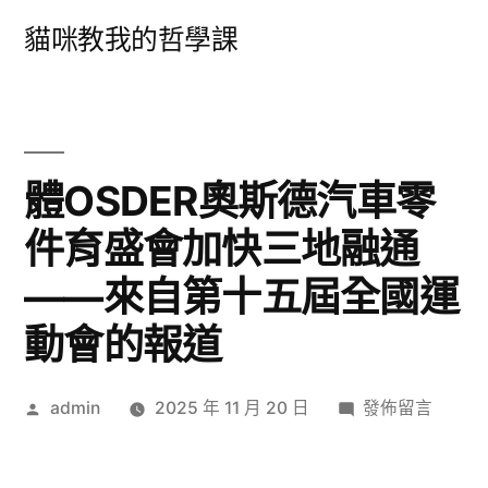
跳
貓咪教我的哲學課
至
主
要
內
體OSDER奧斯德汽車零
容
件育盛會加快三地融通
——來自第十五屆全國運
動會的報道
作
在
admin
2025 年 11 月 20 日
發佈留言
者:
〈體
OSDER