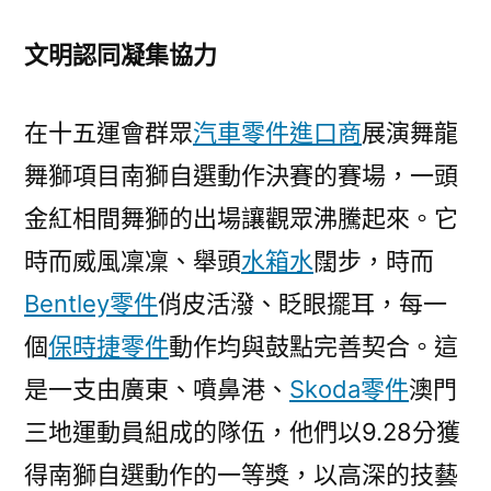
文明認同凝集協力
在十五運會群眾
汽車零件進口商
展演舞龍
舞獅項目南獅自選動作決賽的賽場，一頭
金紅相間舞獅的出場讓觀眾沸騰起來。它
時而威風凜凜、舉頭
水箱水
闊步，時而
Bentley零件
俏皮活潑、眨眼擺耳，每一
個
保時捷零件
動作均與鼓點完善契合。這
是一支由廣東、噴鼻港、
Skoda零件
澳門
三地運動員組成的隊伍，他們以9.28分獲
得南獅自選動作的一等獎，以高深的技藝