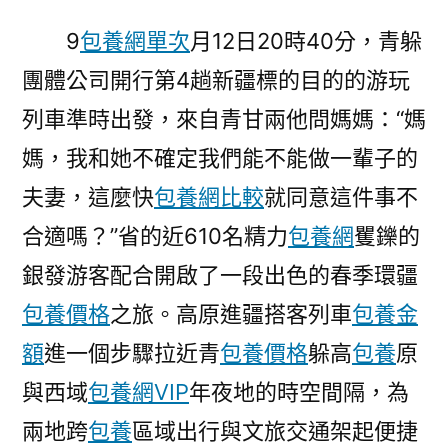
游
9
包養網單次
月12日20時40分，青躲
玩
團體公司開行第4趟新疆標的目的的游玩
列
車
列車準時出發，來自青甘兩他問媽媽：“媽
拉
媽，我和她不確定我們能不能做一輩子的
近
青
夫妻，這麼快
包養網比較
就同意這件事不
躲
合適嗎？”省的近610名精力
包養網
矍鑠的
高
銀發游客配合開啟了一段出色的春季環疆
原
與
包養價格
之旅。高原進疆搭客列車
包養金
西
額
進一個步驟拉近青
包養價格
躲高
包養
原
域
年
與西域
包養網VIP
年夜地的時空間隔，為
夜
兩地跨
包養
區域出行與文旅交通架起便捷
地