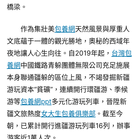
橋梁。
的
時
空
作為集壯美
包養網
天然風景與厚重人
間
文底蘊于一體的觀光勝地，奧秘的西域年
專
包
夜地讓人心生向往。自2019年起，
台灣包
養
養網
中國鐵路青躲團體無限公司充足施展
網
本身聯通疆躲的區位上風，不竭發掘新疆
站
比
游玩資本“貧礦”，連續開行環疆游、季候
較
游等
包養網ppt
多元化游玩列車，晉陞新
隔〉
疆文旅熱度
女大生包養俱樂部
。截至今
朝，已累計開行進疆游玩列車16列，辦事
游客近1萬人次。