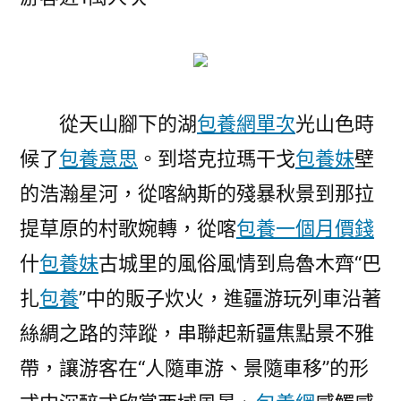
從天山腳下的湖
包養網單次
光山色時
候了
包養意思
。到塔克拉瑪干戈
包養妹
壁
的浩瀚星河，從喀納斯的殘暴秋景到那拉
提草原的村歌婉轉，從喀
包養一個月價錢
什
包養妹
古城里的風俗風情到烏魯木齊“巴
扎
包養
”中的販子炊火，進疆游玩列車沿著
絲綢之路的萍蹤，串聯起新疆焦點景不雅
帶，讓游客在“人隨車游、景隨車移”的形